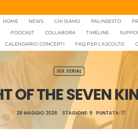
HOME
NEWS
CHI SIAMO
PALINSESTO
P
PODCAST
COLLABORA
TIMELINE
SUPPO
CALENDARIO CONCERTI
FAQ PER L’ASCOLTO
SUL SERIAL
HT OF THE SEVEN K
26 MAGGIO 2026 STAGIONE: 9 PUNTATA: 17
today