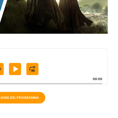
S
P
J
K
L
U
00:00
A
M
P
Y
P
PAGINA DEL PROGRAMMA
B
P
F
A
A
O
C
U
R