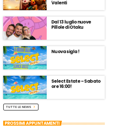
Valenti
Dal 13 luglio nuove
Pillole di Otaku
Nuova sigla !
Select Estate – Sabato
ore 16:00!
TUTTE LE NEWS
chevron_right
PROSSIMI APPUNTAMENTI