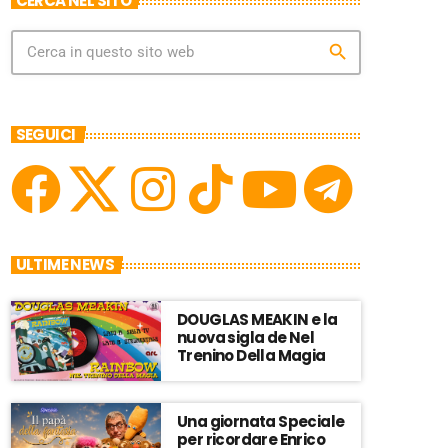
CERCA NEL SITO
search
SEGUICI
ULTIME NEWS
DOUGLAS MEAKIN e la
nuova sigla de Nel
Trenino Della Magia
Una giornata Speciale
per ricordare Enrico