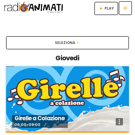
menu
PLAY
play_arrow
SELEZIONA
arrow_drop_down
Giovedì
Girelle a Colazione
more_vert
06:00-09:00