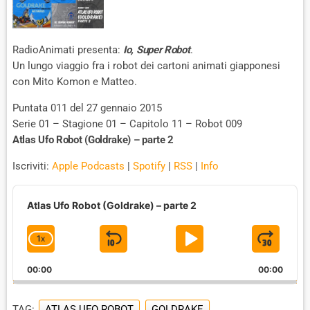
RadioAnimati presenta:
Io, Super Robot
.
Un lungo viaggio fra i robot dei cartoni animati giapponesi
con Mito Komon e Matteo.
Puntata 011 del 27 gennaio 2015
Serie 01 – Stagione 01 – Capitolo 11 – Robot 009
Atlas Ufo Robot (Goldrake) – parte 2
Iscriviti:
Apple Podcasts
|
Spotify
|
RSS
|
Info
A
u
Atlas Ufo Robot (Goldrake) – parte 2
d
i
1
X
S
P
J
C
o
P
H
K
L
U
l
00:00
A
00:00
I
A
M
a
N
y
G
P
Y
P
e
TAG:
ATLAS UFO ROBOT
GOLDRAKE