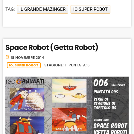
y
G
P
Y
P
e
TAG:
IL GRANDE MAZINGER
IO SUPER ROBOT
E
B
P
F
r
P
A
A
O
L
A
C
U
R
Y
K
S
W
B
Space Robot (Getta Robot)
A
W
E
A
C
A
R
today
18 NOVEMBRE 2014
K
R
D
R
IO, SUPER ROBOT
STAGIONE: 1 PUNTATA: 5
A
D
T
E