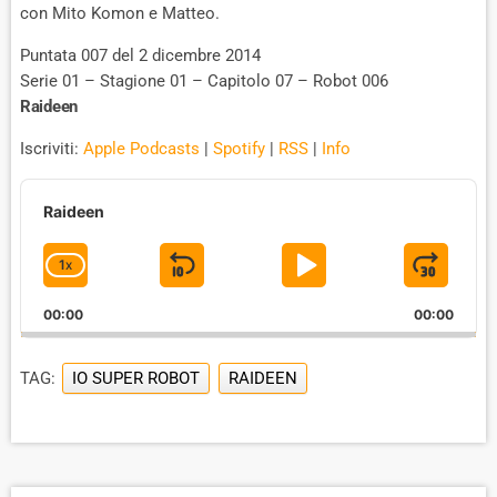
con Mito Komon e Matteo.
Puntata 007 del 2 dicembre 2014
Serie 01 – Stagione 01 – Capitolo 07 – Robot 006
Raideen
Iscriviti:
Apple Podcasts
|
Spotify
|
RSS
|
Info
A
u
Raideen
d
i
1
X
S
P
J
C
o
P
H
K
L
U
l
00:00
A
00:00
I
A
M
a
N
y
G
P
Y
P
e
TAG:
IO SUPER ROBOT
RAIDEEN
E
B
P
F
r
P
A
A
O
L
A
C
U
R
Y
K
S
W
B