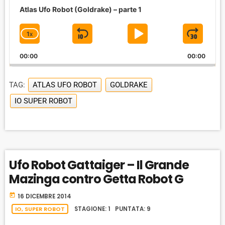
u
Atlas Ufo Robot (Goldrake) – parte 1
d
i
1
X
S
P
J
C
o
P
H
K
L
U
l
00:00
A
00:00
I
A
M
a
N
y
G
P
Y
P
e
TAG:
ATLAS UFO ROBOT
GOLDRAKE
E
B
P
F
r
P
IO SUPER ROBOT
A
A
O
L
A
C
U
R
Y
K
S
W
B
A
W
E
A
C
Ufo Robot Gattaiger – Il Grande
A
R
K
Mazinga contro Getta Robot G
R
D
R
A
D
today
16 DICEMBRE 2014
T
E
IO, SUPER ROBOT
STAGIONE: 1 PUNTATA: 9