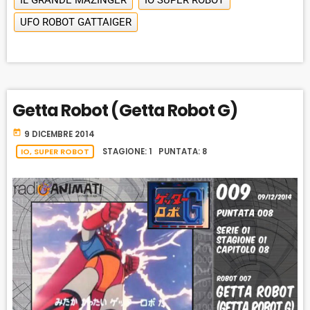
IL GRANDE MAZINGER
A
IO SUPER ROBOT
C
U
R
Y
UFO ROBOT GATTAIGER
K
S
W
B
A
W
E
A
C
A
R
K
R
D
R
A
D
Getta Robot (Getta Robot G)
T
E
today
9 DICEMBRE 2014
IO, SUPER ROBOT
STAGIONE: 1 PUNTATA: 8