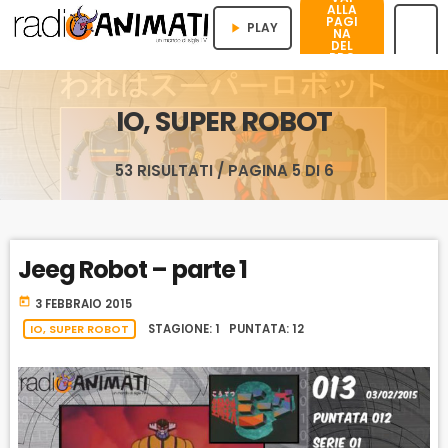
ALLA
PAGI
PLAY
play_arrow
NA
DEL
PRO
menu
GRA
MMA
IO, SUPER ROBOT
53 RISULTATI / PAGINA 5 DI 6
Jeeg Robot – parte 1
today
3 FEBBRAIO 2015
IO, SUPER ROBOT
STAGIONE: 1 PUNTATA: 12