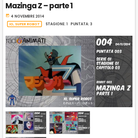
Mazinga Z – parte 1
A
W
E
A
C
A
R
today
4 NOVEMBRE 2014
K
R
D
R
IO, SUPER ROBOT
STAGIONE: 1 PUNTATA: 3
A
D
T
E