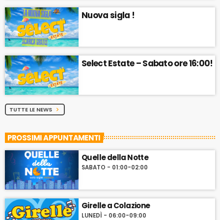
Nuova sigla !
Select Estate – Sabato ore 16:00!
TUTTE LE NEWS
chevron_right
PROSSIMI APPUNTAMENTI
Quelle della Notte
SABATO - 01:00-02:00
Girelle a Colazione
LUNEDÌ - 06:00-09:00