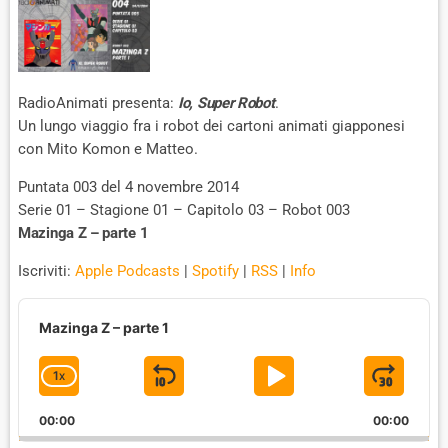
RadioAnimati presenta:
Io, Super Robot
.
Un lungo viaggio fra i robot dei cartoni animati giapponesi
con Mito Komon e Matteo.
Puntata 003 del 4 novembre 2014
Serie 01 – Stagione 01 – Capitolo 03 – Robot 003
Mazinga Z – parte 1
Iscriviti:
Apple Podcasts
|
Spotify
|
RSS
|
Info
A
u
Mazinga Z – parte 1
d
i
1
X
S
P
J
C
o
P
H
K
L
U
l
00:00
A
00:00
I
A
M
a
N