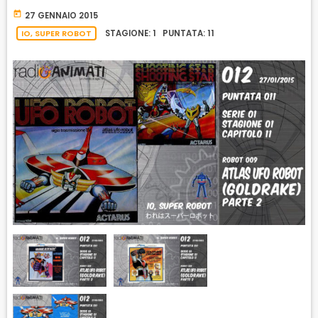
R
D
R
today
27 GENNAIO 2015
A
D
IO, SUPER ROBOT
STAGIONE: 1 PUNTATA: 11
T
E