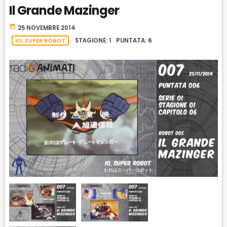
Il Grande Mazinger
A
W
E
A
C
A
R
today
25 NOVEMBRE 2014
K
R
D
R
IO, SUPER ROBOT
STAGIONE: 1 PUNTATA: 6
A
D
T
E