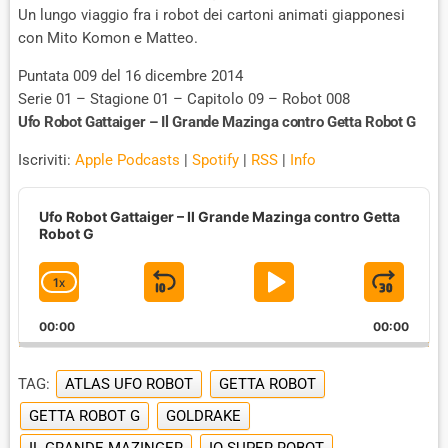
Un lungo viaggio fra i robot dei cartoni animati giapponesi
con Mito Komon e Matteo.
Puntata 009 del 16 dicembre 2014
Serie 01 – Stagione 01 – Capitolo 09 – Robot 008
Ufo Robot Gattaiger – Il Grande Mazinga contro Getta Robot G
Iscriviti:
Apple Podcasts
|
Spotify
|
RSS
|
Info
A
u
Ufo Robot Gattaiger – Il Grande Mazinga contro Getta
d
Robot G
i
o
1
X
S
P
J
C
P
H
l
K
L
U
00:00
A
00:00
a
I
A
M
y
N
e
G
P
Y
P
TAG:
ATLAS UFO ROBOT
GETTA ROBOT
r
E
B
P
F
P
GETTA ROBOT G
GOLDRAKE
A
A
O
L