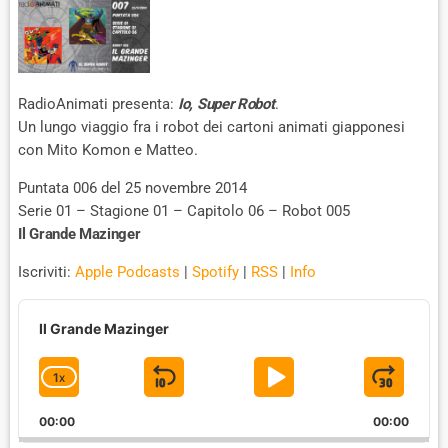
RadioAnimati presenta:
Io, Super Robot
.
Un lungo viaggio fra i robot dei cartoni animati giapponesi
con Mito Komon e Matteo.
Puntata 006 del 25 novembre 2014
Serie 01 – Stagione 01 – Capitolo 06 – Robot 005
Il Grande Mazinger
Iscriviti:
Apple Podcasts
|
Spotify
|
RSS
|
Info
A
u
Il Grande Mazinger
d
i
1
X
S
P
J
C
o
P
H
K
L
U
l
00:00
A
00:00
I
A
M
a
N