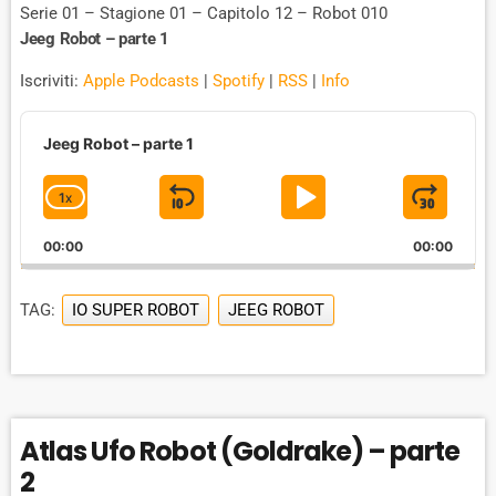
Serie 01 – Stagione 01 – Capitolo 12 – Robot 010
Jeeg Robot – parte 1
Iscriviti:
Apple Podcasts
|
Spotify
|
RSS
|
Info
A
u
Jeeg Robot – parte 1
d
i
1
X
S
P
J
C
o
P
H
K
L
U
l
00:00
A
00:00
I
A
M
a
N
y
G
P
Y
P
e
TAG:
IO SUPER ROBOT
JEEG ROBOT
E
B
P
F
r
P
A
A
O
L
A
C
U
R
Y
K
S
W
B
Atlas Ufo Robot (Goldrake) – parte
A
W
E
A
C
2
A
R
K