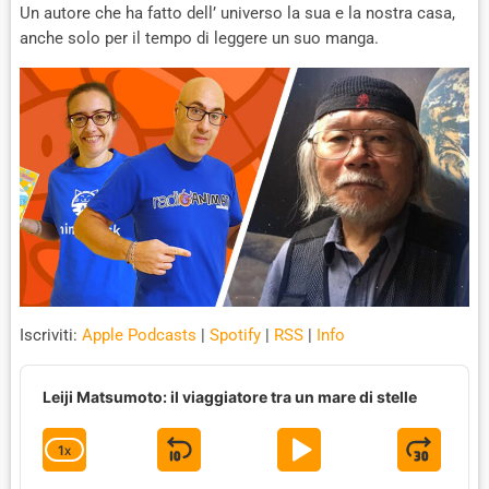
Un autore che ha fatto dell’ universo la sua e la nostra casa,
anche solo per il tempo di leggere un suo manga.
Iscriviti:
Apple Podcasts
|
Spotify
|
RSS
|
Info
A
u
Leiji Matsumoto: il viaggiatore tra un mare di stelle
d
i
1
X
S
P
J
C
o
P
H