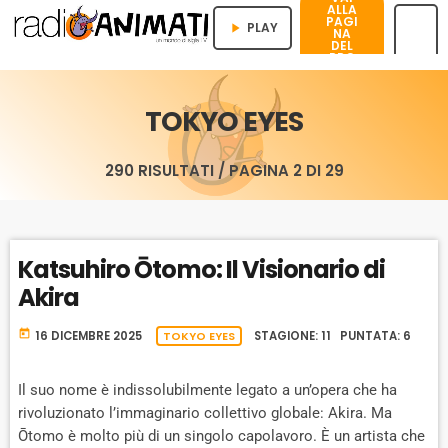
ALLA
PAGI
PLAY
play_arrow
NA
DEL
PRO
menu
GRA
MMA
TOKYO EYES
290 RISULTATI / PAGINA 2 DI 29
Katsuhiro Ōtomo: Il Visionario di
Akira
today
16 DICEMBRE 2025
TOKYO EYES
STAGIONE: 11 PUNTATA: 6
Il suo nome è indissolubilmente legato a un’opera che ha
rivoluzionato l’immaginario collettivo globale: Akira. Ma
Ōtomo è molto più di un singolo capolavoro. È un artista che