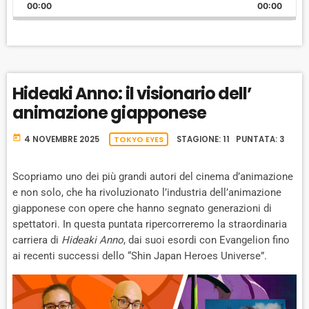
K
L
U
l
00:00
A
00:00
I
A
M
a
N
y
G
P
Y
P
e
E
B
P
F
r
P
A
A
O
L
Hideaki Anno: il visionario dell’
A
C
U
R
Y
animazione giapponese
K
S
W
B
A
W
E
A
today
4 NOVEMBRE 2025
TOKYO EYES
STAGIONE: 11 PUNTATA: 3
C
A
R
K
R
D
R
Scopriamo uno dei più grandi autori del cinema d’animazione
A
D
e non solo, che ha rivoluzionato l’industria dell’animazione
T
giapponese con opere che hanno segnato generazioni di
E
spettatori. In questa puntata ripercorreremo la straordinaria
carriera di
Hideaki Anno
, dai suoi esordi con Evangelion fino
ai recenti successi dello “Shin Japan Heroes Universe”.