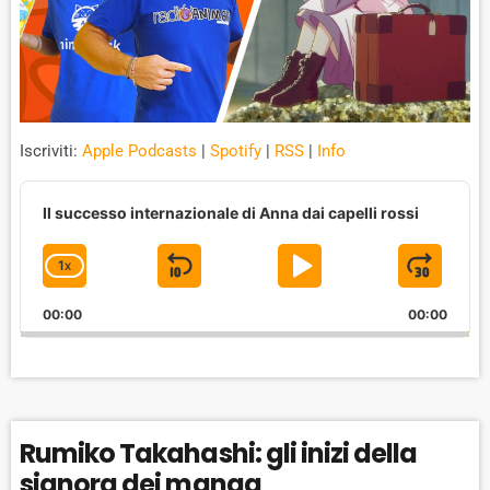
Iscriviti:
Apple Podcasts
|
Spotify
|
RSS
|
Info
A
u
Il successo internazionale di Anna dai capelli rossi
d
i
1
X
S
P
J
C
o
P
H
K
L
U
l
00:00
A
00:00
I
A
M
a
N
y
G
P
Y
P
e
E
B
P
F
r
P
A
A
O
L
Rumiko Takahashi: gli inizi della
A
C
U
R
Y
signora dei manga