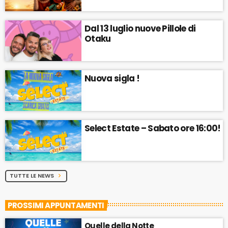
Dal 13 luglio nuove Pillole di
Otaku
Nuova sigla !
Select Estate – Sabato ore 16:00!
TUTTE LE NEWS
chevron_right
PROSSIMI APPUNTAMENTI
Quelle della Notte