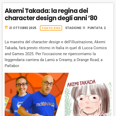
A
A
O
L
Akemi Takada: la regina dei
A
C
U
R
Y
character design degli anni ’80
K
S
W
B
A
W
E
A
today
21 OTTOBRE 2025
TOKYO EYES
STAGIONE: 11 PUNTATA: 2
C
A
R
K
R
D
R
La maestra del character design e dell’illustrazione, Akemi
A
D
Takada, farà presto ritorno in Italia in quel di Lucca Comics
T
and Games 2025. Per l’occasione ne ripercorriamo la
E
leggendaria carriera da Lamù a Creamy, a Orange Road, a
Patlabor.