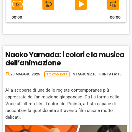
i
1
X
S
P
J
C
o
P
H
K
L
U
l
00:00
A
00:00
I
A
M
a
N
y
G
P
Y
P
e
E
B
P
F
r
P
A
A
O
L
Naoko Yamada: i colori e la musica
A
C
U
R
Y
dell’animazione
K
S
W
B
A
W
E
A
today
20 MAGGIO 2025
TOKYO EYES
STAGIONE: 10 PUNTATA: 16
C
A
R
K
R
D
R
Alla scoperta di una delle registe contemporanee più
A
D
apprezzate dell’animazione giapponese. Da La forma della
T
Voce all’ultimo film, I colori dell’Anima, artista capace di
E
raccontare la quotidianità attraverso film unici e molto
delicati.