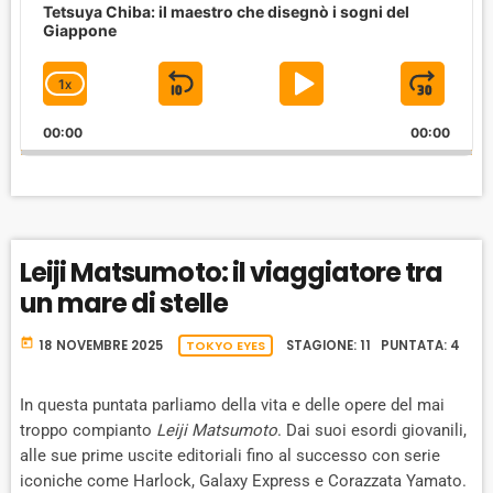
u
Tetsuya Chiba: il maestro che disegnò i sogni del
d
Giappone
i
o
1
X
S
P
J
C
P
H
l
K
L
U
00:00
A
00:00
a
I
A
M
y
N
e
G
P
Y
P
r
E
B
P
F
P
A
A
O
L
Leiji Matsumoto: il viaggiatore tra
A
C
U
R
Y
un mare di stelle
K
S
W
B
A
W
E
A
today
18 NOVEMBRE 2025
TOKYO EYES
STAGIONE: 11 PUNTATA: 4
C
A
R
K
R
D
R
In questa puntata parliamo della vita e delle opere del mai
A
D
troppo compianto
Leiji Matsumoto
. Dai suoi esordi giovanili,
T
alle sue prime uscite editoriali fino al successo con serie
E
iconiche come Harlock, Galaxy Express e Corazzata Yamato.