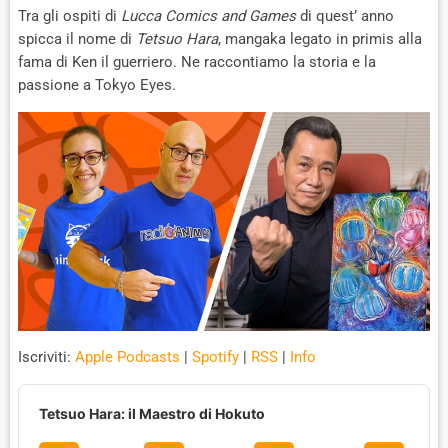
C
A
R
Tra gli ospiti di
Lucca Comics and Games
di quest’ anno
K
R
D
R
spicca il nome di
Tetsuo Hara
, mangaka legato in primis alla
A
fama di Ken il guerriero. Ne raccontiamo la storia e la
D
T
passione a Tokyo Eyes.
E
Iscriviti:
Apple Podcasts
|
Spotify
|
RSS
|
Info
A
u
Tetsuo Hara: il Maestro di Hokuto
d