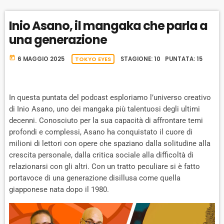
B
P
F
r
P
A
A
O
L
Inio Asano, il mangaka che parla a
A
C
U
R
Y
una generazione
K
S
W
B
A
W
E
A
today
6 MAGGIO 2025
TOKYO EYES
STAGIONE: 10 PUNTATA: 15
C
A
R
K
R
D
R
A
D
In questa puntata del podcast esploriamo l’universo creativo
T
di Inio Asano, uno dei mangaka più talentuosi degli ultimi
E
decenni. Conosciuto per la sua capacità di affrontare temi
profondi e complessi, Asano ha conquistato il cuore di
milioni di lettori con opere che spaziano dalla solitudine alla
crescita personale, dalla critica sociale alla difficoltà di
relazionarsi con gli altri. Con un tratto peculiare si è fatto
portavoce di una generazione disillusa come quella
giapponese nata dopo il 1980.