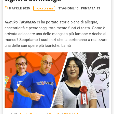
K
S
W
B
A
W
E
A
today
8 APRILE 2025
TOKYO EYES
STAGIONE: 10 PUNTATA: 13
C
A
R
K
R
D
R
Rumiko Takahashi
ci ha portato storie piene di allegria,
A
D
eccentricità e personaggi totalmente fuori di testa. Come è
T
arrivata ad essere una delle mangaka più famose e ricche al
E
mondo? Scopriamo i suoi inizi che la porteranno a realizzare
una delle sue opere più iconiche: Lamù