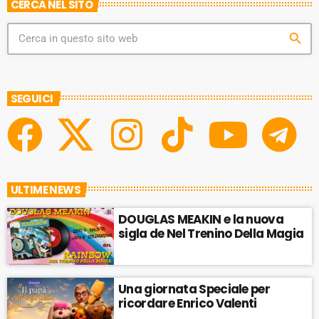
CERCA NEL SITO
E
search
SEGUICI
ULTIME NEWS
DOUGLAS MEAKIN e la nuova
sigla de Nel Trenino Della Magia
Una giornata Speciale per
ricordare Enrico Valenti