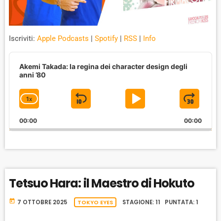
Iscriviti:
Apple Podcasts
|
Spotify
|
RSS
|
Info
A
u
Akemi Takada: la regina dei character design degli
d
anni ’80
i
o
1
X
S
P
J
C
P
H
l
K
L
U
00:00
A
00:00
a
I
A
M
y
N
e
G
P
Y
P
r
E
B
P
F
P
A
A
O
L
Tetsuo Hara: il Maestro di Hokuto
A
C
U
R
Y
K
S
W
B
today
7 OTTOBRE 2025
TOKYO EYES
STAGIONE: 11 PUNTATA: 1
A
W
E
A