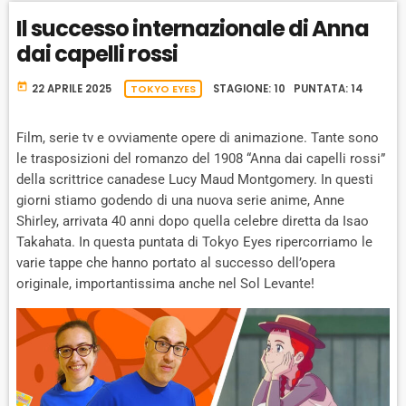
A
A
O
L
Il successo internazionale di Anna
A
C
U
R
Y
dai capelli rossi
K
S
W
B
A
W
E
A
today
22 APRILE 2025
TOKYO EYES
STAGIONE: 10 PUNTATA: 14
C
A
R
K
R
D
R
Film, serie tv e ovviamente opere di animazione. Tante sono
A
D
le trasposizioni del romanzo del 1908 “Anna dai capelli rossi”
T
della scrittrice canadese Lucy Maud Montgomery. In questi
E
giorni stiamo godendo di una nuova serie anime, Anne
Shirley, arrivata 40 anni dopo quella celebre diretta da Isao
Takahata. In questa puntata di Tokyo Eyes ripercorriamo le
varie tappe che hanno portato al successo dell’opera
originale, importantissima anche nel Sol Levante!