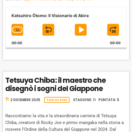
A
u
Katsuhiro Ōtomo: Il Visionario di Akira
d
i
1
X
S
P
J
C
o
P
H
K
L
U
l
00:00
A
00:00
I
A
M
a
N
y
G
P
Y
P
e
E
B
P
F
r
P
A
A
O
L
Tetsuya Chiba: il maestro che
A
C
U
R
Y
disegnò i sogni del Giappone
K
S
W
B
A
W
E
A
today
2 DICEMBRE 2025
TOKYO EYES
STAGIONE: 11 PUNTATA: 5
C
A
R
K
R
D
R
Raccontiamo la vita e la straordinaria carriera di Tetsuya
A
D
Chiba, creatore di Rocky Joe e primo mangaka nella storia a
T
ricevere l’Ordine della Cultura del Giappone nel 2024. Dal