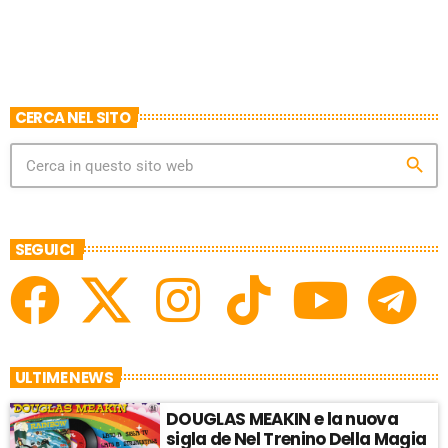
E
CERCA NEL SITO
search
SEGUICI
ULTIME NEWS
DOUGLAS MEAKIN e la nuova
sigla de Nel Trenino Della Magia