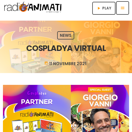
menu
PLAY
play_arrow
NEWS
COSPLADYA VIRTUAL
11 NOVEMBRE 2021
today