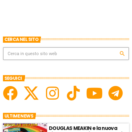
CERCA NEL SITO
search
SEGUICI
ULTIME NEWS
DOUGLAS MEAKIN e la nuova