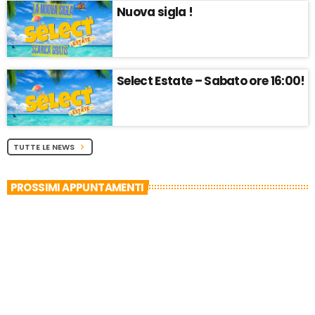
Nuova sigla !
Select Estate – Sabato ore 16:00!
TUTTE LE NEWS
chevron_right
PROSSIMI APPUNTAMENTI