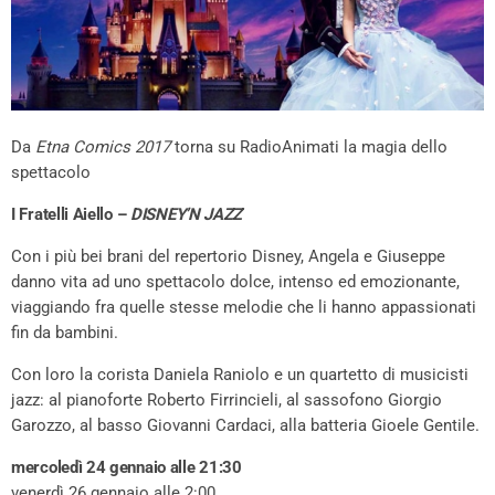
Da
Etna Comics 2017
torna su RadioAnimati la magia dello
spettacolo
I Fratelli Aiello –
DISNEY’N JAZZ
Con i più bei brani del repertorio Disney, Angela e Giuseppe
danno vita ad uno spettacolo dolce, intenso ed emozionante,
viaggiando fra quelle stesse melodie che li hanno appassionati
fin da bambini.
Con loro la corista Daniela Raniolo e un quartetto di musicisti
jazz: al pianoforte Roberto Firrincieli, al sassofono Giorgio
Garozzo, al basso Giovanni Cardaci, alla batteria Gioele Gentile.
mercoledì 24 gennaio alle 21:30
venerdì 26 gennaio alle 2:00