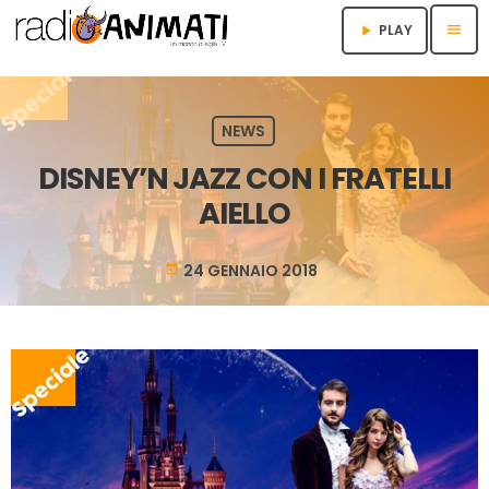
menu
PLAY
play_arrow
NEWS
DISNEY’N JAZZ CON I FRATELLI
AIELLO
24 GENNAIO 2018
today