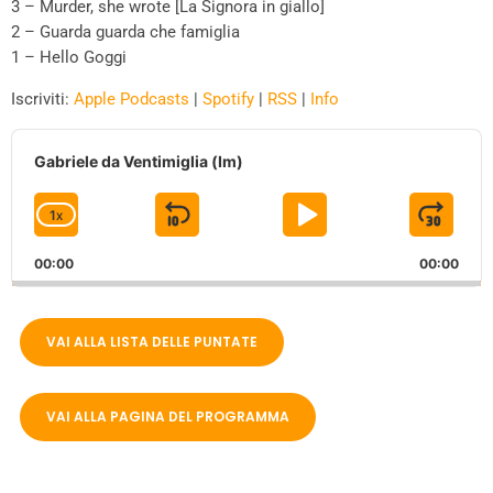
3 – Murder, she wrote [La Signora in giallo]
2 – Guarda guarda che famiglia
1 – Hello Goggi
Iscriviti:
Apple Podcasts
|
Spotify
|
RSS
|
Info
A
u
Gabriele da Ventimiglia (Im)
d
i
1
X
S
P
J
C
o
P
H
K
L
U
l
00:00
A
00:00
I
A
M
a
N
y
G
P
Y
P
e
E
VAI ALLA LISTA DELLE PUNTATE
B
P
F
r
P
A
A
O
L
A
C
U
R
VAI ALLA PAGINA DEL PROGRAMMA
Y
K
S
W
B
A
W
E
A
C