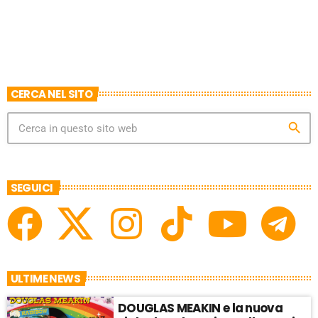
D
T
E
CERCA NEL SITO
search
SEGUICI
ULTIME NEWS
DOUGLAS MEAKIN e la nuova