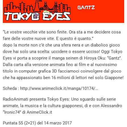
“Le vostre vecchie vite sono finite. Ora sta a me decidere cosa
fare delle vostre nuove vite. E questo è quanto.”
dopo la morte non c’è che una sfera nera e un diabolico gioco
dove hai solo una scelta: uccidere o essere ucciso! Oggi Tokyo
Eyes vi porta a scoprire il manga seinen di Hiroya Oku: “Gantz”.
Dalla carta alla versione animata fino ai film e al nuovissimo
titolo in computer grafica 3D facciamoci coinvolgere dal gioco
che ha appassionato ben 16 milioni di lettori nel solo Giappone!
Scheda : http://www.animeclick.it/manga/10174/…
RadioAnimati presenta Tokyo Eyes: Uno sguardo sulle serie
animate, la musica e la cultura giapponesi, di e con Alessandro
“Ironic74” di AnimeClick.it
Puntata 55 (2×21) del 14 marzo 2017