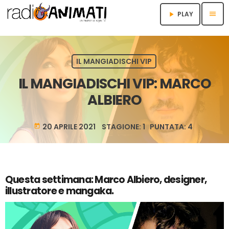
menu
PLAY
play_arrow
IL MANGIADISCHI VIP
IL MANGIADISCHI VIP: MARCO
ALBIERO
20 APRILE 2021 STAGIONE: 1 PUNTATA: 4
today
Questa settimana: Marco Albiero, designer,
illustratore e mangaka.