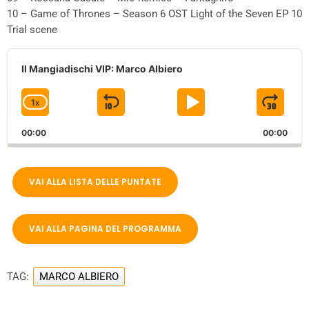
10 – Game of Thrones – Season 6 OST Light of the Seven EP 10
Trial scene
A
u
Il Mangiadischi VIP: Marco Albiero
d
i
1
X
S
P
J
C
o
P
H
K
L
U
l
00:00
A
00:00
I
A
M
a
N
y
G
P
Y
P
e
E
VAI ALLA LISTA DELLE PUNTATE
B
P
F
r
P
A
A
O
L
A
C
U
R
VAI ALLA PAGINA DEL PROGRAMMA
Y
K
S
W
B
A
W
E
A
C
TAG:
MARCO ALBIERO
A
R
K
R
D
R