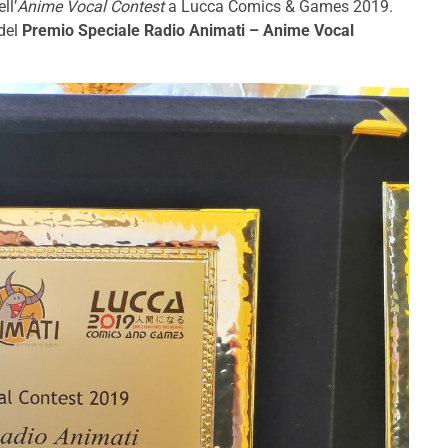
ell’
Anime Vocal Contest
a Lucca Comics & Games 2019.
 del
Premio Speciale Radio Animati – Anime Vocal