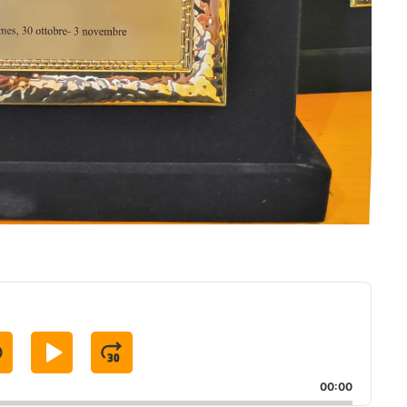
S
P
J
K
L
U
00:00