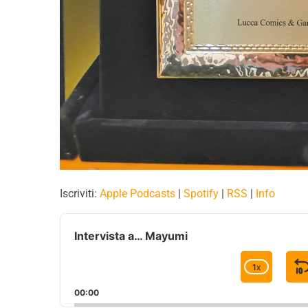
Iscriviti:
Apple Podcasts
|
Spotify
|
RSS
|
Info
A
u
Intervista a… Mayumi
d
i
1
X
C
o
H
P
00:00
A
l