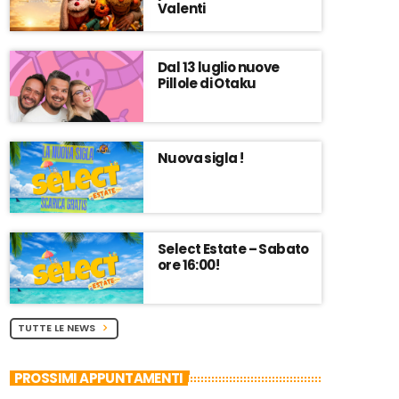
Valenti
Dal 13 luglio nuove
Pillole di Otaku
Nuova sigla !
Select Estate – Sabato
ore 16:00!
TUTTE LE NEWS
chevron_right
PROSSIMI APPUNTAMENTI