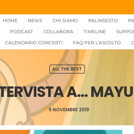
HOME
NEWS
CHI SIAMO
PALINSESTO
P
PODCAST
COLLABORA
TIMELINE
SUPPO
CALENDARIO CONCERTI
FAQ PER L’ASCOLTO
ALL THE BEST
NTERVISTA A… MAYU
5 NOVEMBRE 2019
today