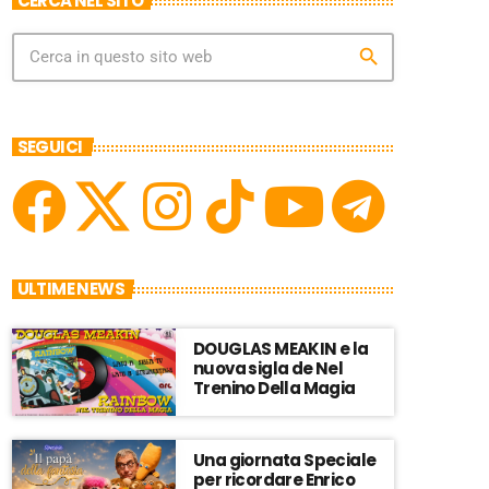
CERCA NEL SITO
search
SEGUICI
ULTIME NEWS
DOUGLAS MEAKIN e la
nuova sigla de Nel
Trenino Della Magia
Una giornata Speciale
per ricordare Enrico