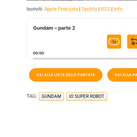
Iscriviti:
Apple Podcasts
|
Spotify
|
RSS
|
Info
A
u
Gundam – parte 2
d
i
1
X
C
o
H
P
00:00
A
l
I
N
a
G
y
E
VAI ALLA LISTA DELLE PUNTATE
VAI ALLA 
e
P
r
L
A
TAG:
GUNDAM
IO SUPER ROBOT
Y
B
A
C
K
R
A