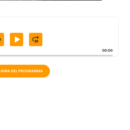
S
P
J
K
L
U
00:00
A
M
P
Y
P
PAGINA DEL PROGRAMMA
B
P
F
A
A
O
C
U
R
K
S
W
W
E
A
A
R
R
D