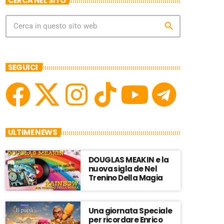
CERCA NEL SITO
search
SEGUICI
ULTIME NEWS
DOUGLAS MEAKIN e la
nuova sigla de Nel
Trenino Della Magia
Una giornata Speciale
per ricordare Enrico