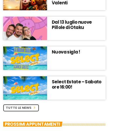
Valenti
Dal 13 luglio nuove
Pillole di Otaku
Nuova sigla !
Select Estate – Sabato
ore 16:00!
TUTTE LE NEWS
chevron_right
PROSSIMI APPUNTAMENTI