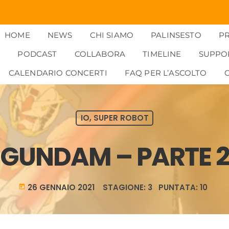
HOME
NEWS
CHI SIAMO
PALINSESTO
P
PODCAST
COLLABORA
TIMELINE
SUPPO
CALENDARIO CONCERTI
FAQ PER L’ASCOLTO
IO, SUPER ROBOT
GUNDAM – PARTE 
26 GENNAIO 2021 STAGIONE: 3 PUNTATA: 10
today