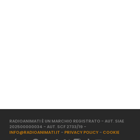
RADIOANIMATI È UN MARCHIO REGISTRATO - AUT. SIAE
202500000034 - AUT. SCF 2733/19 -
INFO@RADIOANIMATI.IT
-
PRIVACY POLICY
-
COOKIE