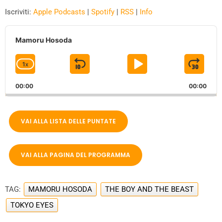
Iscriviti:
Apple Podcasts
|
Spotify
|
RSS
|
Info
A
u
Mamoru Hosoda
d
i
1
X
S
P
J
C
o
P
H
K
L
U
l
00:00
A
00:00
I
A
M
a
N
y
G
P
Y
P
e
E
VAI ALLA LISTA DELLE PUNTATE
B
P
F
r
P
A
A
O
L
A
C
U
R
VAI ALLA PAGINA DEL PROGRAMMA
Y
K
S
W
B
A
W
E
A
C
TAG:
MAMORU HOSODA
THE BOY AND THE BEAST
A
R
K
TOKYO EYES
R
D
R
A