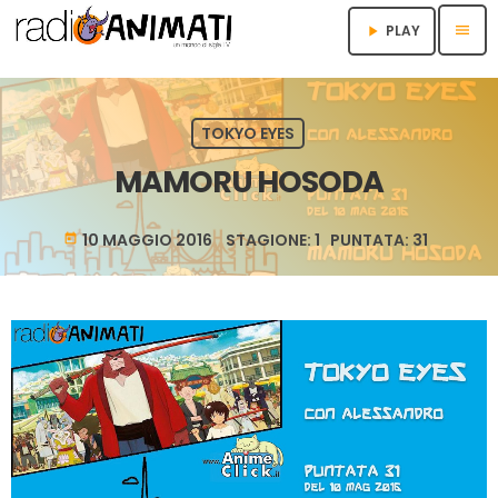
menu
PLAY
play_arrow
TOKYO EYES
MAMORU HOSODA
10 MAGGIO 2016 STAGIONE: 1 PUNTATA: 31
today