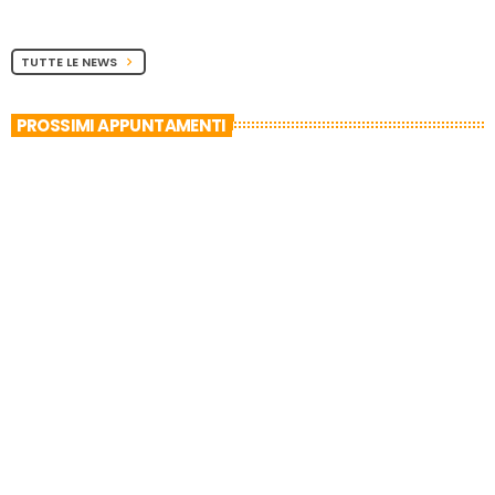
TUTTE LE NEWS
chevron_right
PROSSIMI APPUNTAMENTI