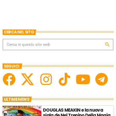
CERCA NEL SITO
search
SEGUICI
ULTIME NEWS
DOUGLAS MEAKIN e la nuova
sigla de Nel Trenino Della Magia