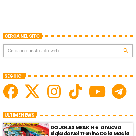
R
D
R
A
D
T
E
CERCA NEL SITO
search
SEGUICI
ULTIME NEWS
DOUGLAS MEAKIN e la nuova
sigla de Nel Trenino Della Magia