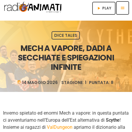
menu
PLAY
play_arrow
DICE TALES
MECH A VAPORE, DADI A
SECCHIATE E SPIEGAZIONI
INFINITE
14 MAGGIO 2026 STAGIONE: 1 PUNTATA: 8
today
Inverno spietato ed enormi Mech a vapore: in questa puntata
ci avventuriamo nell’Europa dell’Est alternativa di
Scythe
!
Insieme ai ragazzi di
ValDungeon
apriamo il dizionario alla