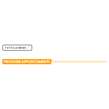
TUTTE LE NEWS
chevron_right
PROSSIMI APPUNTAMENTI