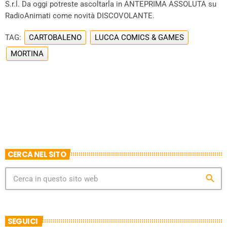
S.r.l. Da oggi potreste ascoltarla in ANTEPRIMA ASSOLUTA su
RadioAnimati come novità DISCOVOLANTE.
TAG:
CARTOBALENO
LUCCA COMICS & GAMES
MORTINA
CERCA NEL SITO
search
SEGUICI