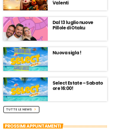
Valenti
Dal 13 luglio nuove
Pillole di Otaku
Nuova sigla !
Select Estate – Sabato
ore 16:00!
TUTTE LE NEWS
chevron_right
PROSSIMI APPUNTAMENTI