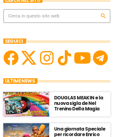
CERCA NEL SITO
search
SEGUICI
ULTIME NEWS
DOUGLAS MEAKIN e la
nuova sigla de Nel
Trenino Della Magia
Una giornata Speciale
per ricordare Enrico