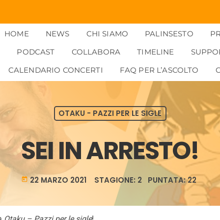
HOME
NEWS
CHI SIAMO
PALINSESTO
P
PODCAST
COLLABORA
TIMELINE
SUPPO
CALENDARIO CONCERTI
FAQ PER L’ASCOLTO
OTAKU - PAZZI PER LE SIGLE
SEI IN ARRESTO!
22 MARZO 2021 STAGIONE: 2 PUNTATA: 22
today
 a
Otaku – Pazzi per le sigle
!