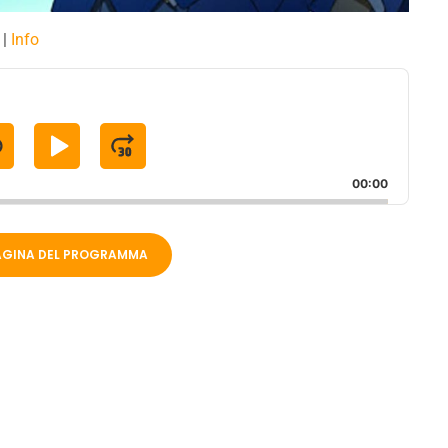
|
Info
S
P
J
K
L
U
00:00
A
M
P
Y
P
PAGINA DEL PROGRAMMA
B
P
F
A
A
O
C
U
R
K
S
W
W
E
A
A
R
R
D