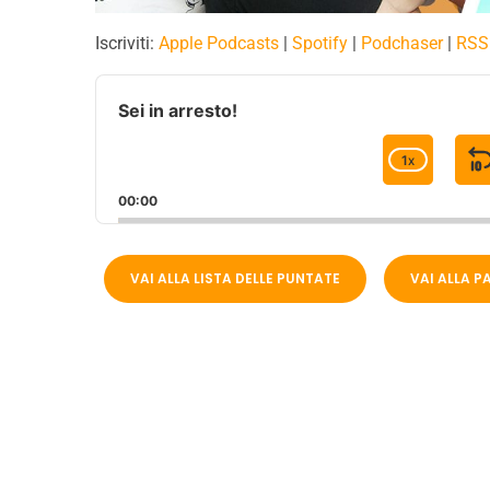
Iscriviti:
Apple Podcasts
|
Spotify
|
Podchaser
|
RSS
A
u
Sei in arresto!
d
i
1
X
C
o
H
P
00:00
A
l
I
N
a
G
y
E
VAI ALLA LISTA DELLE PUNTATE
VAI ALLA 
e
P
r
L
A
Y
B
A
C
K
R