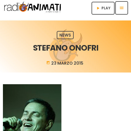
menu
PLAY
play_arrow
NEWS
STEFANO ONOFRI
23 MARZO 2015
today