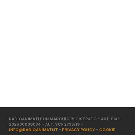
RADIOANIMATI È UN MARCHIO REGISTRATO - AUT. SIAE
202500000034 - AUT. SCF 2733/19 -
INFO@RADIOANIMATI.IT
-
PRIVACY POLICY
-
COOKIE