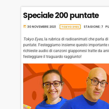
Y
B
Speciale 200 puntate
A
C
K
30 NOVEMBRE 2021
STAGIONE: 7 PU
R
today
TOKYO EYES
A
T
Tokyo Eyes
, la rubrica di radioanimati che parla 
E
puntate. Festeggiamo insieme questo importante ri
richieste audio di canzoni giapponesi tratte da an
festeggiare il traguardo raggiunto!