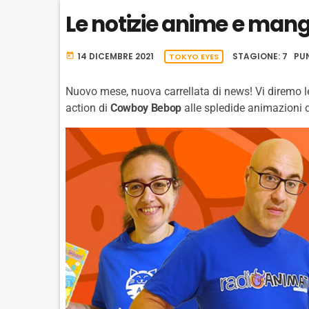
B
Le notizie anime e mang
A
C
K
14 DICEMBRE 2021
STAGIONE: 7 PUN
R
today
TOKYO EYES
A
T
Nuovo mese, nuova carrellata di news! Vi diremo le 
E
action di
Cowboy Bebop
alle spledide animazioni 