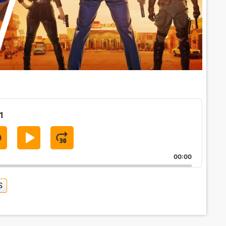
1
S
P
J
K
L
U
00:00
A
M
P
Y
P
S
B
P
F
A
A
O