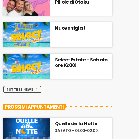
Pillole di Otaku
Nuova sigla !
Select Estate – Sabato
ore 16:00!
TUTTE LE NEWS
chevron_right
PROSSIMI APPUNTAMENTI
Quelle della Notte
SABATO - 01:00-02:00