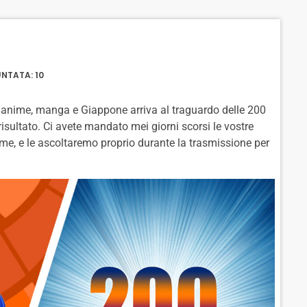
C
U
R
K
S
W
W
E
A
A
R
R
D
NTATA: 10
D
di anime, manga e Giappone arriva al traguardo delle 200
sultato. Ci avete mandato mei giorni scorsi le vostre
ime, e le ascoltaremo proprio durante la trasmissione per