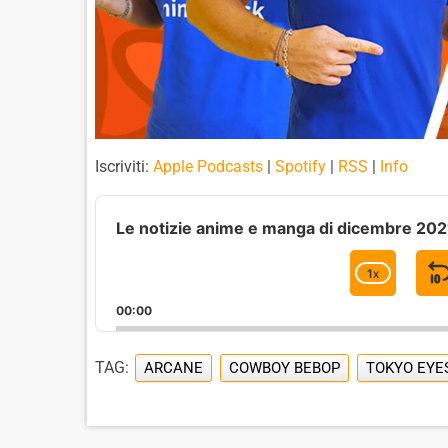
Iscriviti:
Apple Podcasts
|
Spotify
|
RSS
|
Info
A
u
Le notizie anime e manga di dicembre 202
d
i
1
X
C
o
H
P
00:00
A
l
I
N
a
G
TAG:
ARCANE
COWBOY BEBOP
TOKYO EYE
y
E
e
P
r
L
A