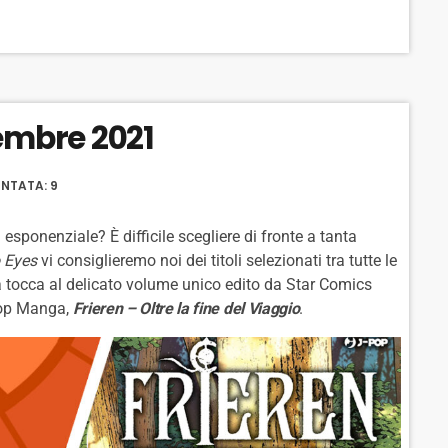
B
P
F
A
A
O
C
U
R
K
S
W
vembre 2021
W
E
A
A
R
R
D
NTATA: 9
D
sponenziale? È difficile scegliere di fronte a tanta
 Eyes
vi consiglieremo noi dei titoli selezionati tra tutte le
ta tocca al delicato volume unico edito da Star Comics
-pop Manga,
Frieren – Oltre la fine del Viaggio
.