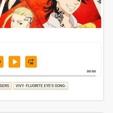
S
P
J
K
L
U
00:00
A
M
P
Y
P
GERS
VIVY -FLUORITE EYE'S SONG-
B
P
F
A
A
O
C
U
R