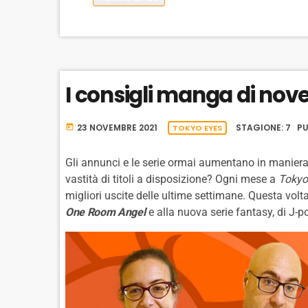
y
E
e
P
r
L
A
Y
B
I consigli manga di no
A
C
K
23 NOVEMBRE 2021
STAGIONE: 7 PU
R
today
TOKYO EYES
A
T
Gli annunci e le serie ormai aumentano in maniera e
E
vastità di titoli a disposizione? Ogni mese a
Tokyo
migliori uscite delle ultime settimane. Questa vol
One Room Angel
e alla nuova serie fantasy, di J