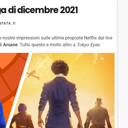
K
S
W
a di dicembre 2021
W
E
A
A
R
R
D
TATA: 11
D
nostre impressioni sulle ultime proposte Netflix dal live
di
Arcane
. Tutto questo e molto altro a
Tokyo Eyes
.