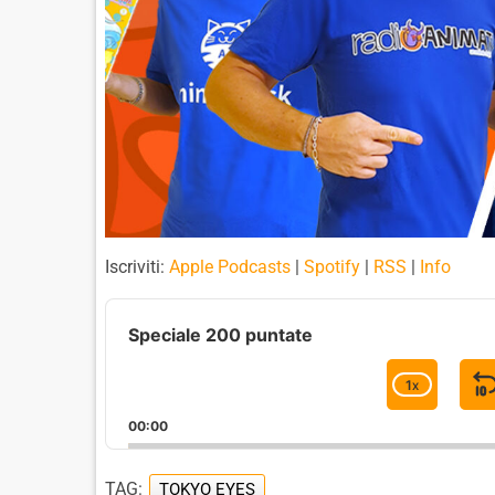
Iscriviti:
Apple Podcasts
|
Spotify
|
RSS
|
Info
A
u
Speciale 200 puntate
d
i
1
X
C
o
H
P
00:00
A
l
I
N
a
G
TAG:
TOKYO EYES