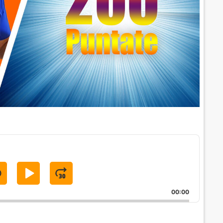
S
P
J
K
L
U
00:00
A
M
P
Y
P