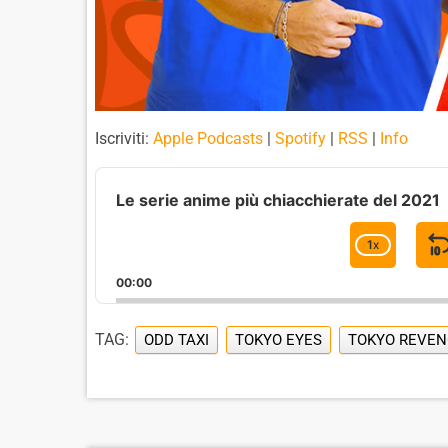
Iscriviti:
Apple Podcasts
|
Spotify
|
RSS
|
Info
A
u
Le serie anime più chiacchierate del 2021
d
i
1
X
C
o
H
P
00:00
A
l
I
N
a
G
TAG:
ODD TAXI
TOKYO EYES
TOKYO REVEN
y
E
e
P
r
L
A
Y