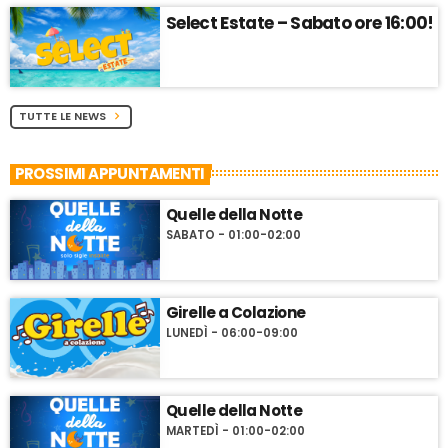
Select Estate – Sabato ore 16:00!
TUTTE LE NEWS
chevron_right
PROSSIMI APPUNTAMENTI
Quelle della Notte
SABATO - 01:00-02:00
Girelle a Colazione
LUNEDÌ - 06:00-09:00
Quelle della Notte
MARTEDÌ - 01:00-02:00