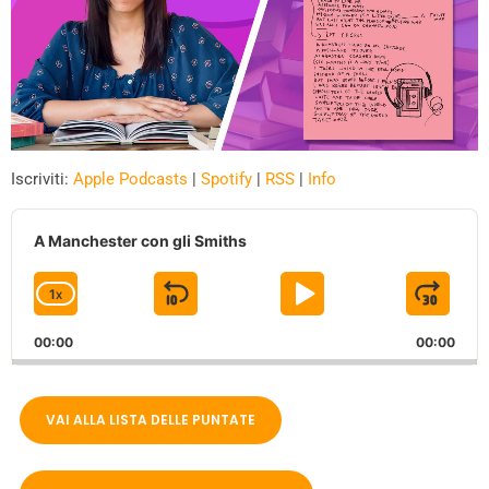
Iscriviti:
Apple Podcasts
|
Spotify
|
RSS
|
Info
A
u
A Manchester con gli Smiths
d
i
1
X
S
P
J
C
o
P
H
K
L
U
l
00:00
A
00:00
I
A
M
a
N
y
G
P
Y
P
e
E
VAI ALLA LISTA DELLE PUNTATE
B
P
F
r
P
A
A
O
L
A