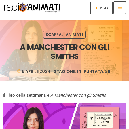
menu
PLAY
play_arrow
SCAFFALI ANIMATI
A MANCHESTER CON GLI
SMITHS
8 APRILE 2024 STAGIONE: 14 PUNTATA: 28
today
Il libro della settimana è
A Manchester con gli Smiths