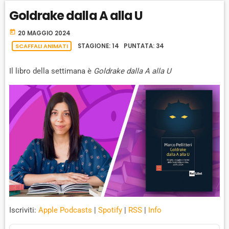
A
A
O
L
Goldrake dalla A alla U
A
C
U
R
Y
K
S
W
today
B
20 MAGGIO 2024
A
W
E
A
SCAFFALI ANIMATI
STAGIONE: 14 PUNTATA: 34
C
A
R
K
Il libro della settimana è
Goldrake dalla A alla U
R
D
R
A
D
T
E
Iscriviti:
Apple Podcasts
|
Spotify
|
RSS
|
Info
A