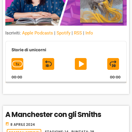
Iscriviti:
Apple Podcasts
|
Spotify
|
RSS
|
Info
A
u
Storie di unicorni
d
i
1
X
S
P
J
C
o
P
H
K
L
U
l
00:00
A
00:00
I
A
M
a
N
y
G
P
Y
P
e
E
B
P
F
r
P
A
A
O
L
A Manchester con gli Smiths
A
C
U
R
Y
K
S
W
today
B
8 APRILE 2024
A