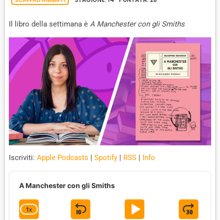
W
E
A
SCAFFALI ANIMATI
STAGIONE: 14 PUNTATA: 28
C
A
R
K
Il libro della settimana è
A Manchester con gli Smiths
R
D
R
A
D
T
E
Iscriviti:
Apple Podcasts
|
Spotify
|
RSS
|
Info
A
u
A Manchester con gli Smiths
d
i
1
X
S
P
J
C
o