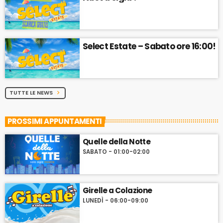
Select Estate – Sabato ore 16:00!
TUTTE LE NEWS
chevron_right
PROSSIMI APPUNTAMENTI
Quelle della Notte
SABATO - 01:00-02:00
Girelle a Colazione
LUNEDÌ - 06:00-09:00