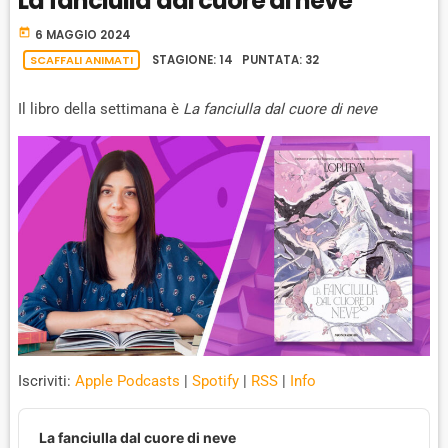
La fanciulla dal cuore di neve
C
U
R
Y
K
S
W
today
B
6 MAGGIO 2024
A
W
E
A
SCAFFALI ANIMATI
STAGIONE: 14 PUNTATA: 32
C
A
R
K
Il libro della settimana è
La fanciulla dal cuore di neve
R
D
R
A
D
T
E
Iscriviti:
Apple Podcasts
|
Spotify
|
RSS
|
Info
A
u
La fanciulla dal cuore di neve