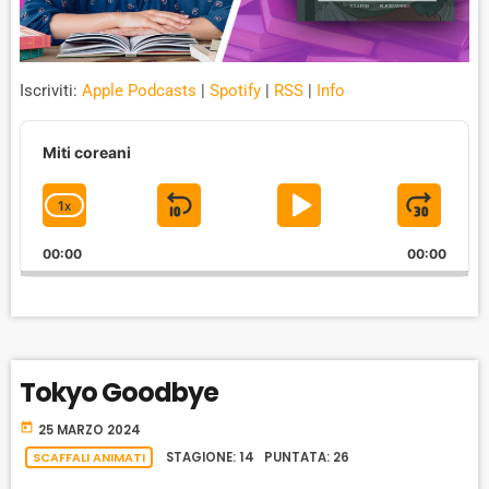
Iscriviti:
Apple Podcasts
|
Spotify
|
RSS
|
Info
A
u
Miti coreani
d
i
1
X
S
P
J
C
o
P
H
K
L
U
l
00:00
A
00:00
I
A
M
a
N
y
G
P
Y
P
e
E
B
P
F
r
P
A
A
O
L
Tokyo Goodbye
A
C
U
R
Y
K
S
W
today
B
25 MARZO 2024
A
W
E
A
SCAFFALI ANIMATI
STAGIONE: 14 PUNTATA: 26
C