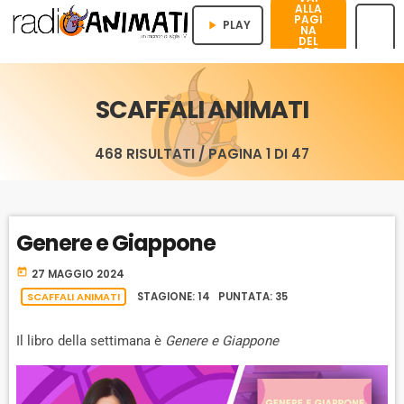
ALLA
PAGI
PLAY
play_arrow
NA
DEL
PRO
menu
GRA
MMA
SCAFFALI ANIMATI
468 RISULTATI / PAGINA 1 DI 47
Genere e Giappone
today
27 MAGGIO 2024
SCAFFALI ANIMATI
STAGIONE: 14 PUNTATA: 35
Il libro della settimana è
Genere e Giappone