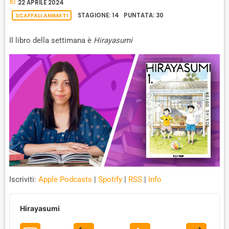
K
S
W
today
B
22 APRILE 2024
A
W
E
A
SCAFFALI ANIMATI
STAGIONE: 14 PUNTATA: 30
C
A
R
K
Il libro della settimana è
Hirayasumi
R
D
R
A
D
T
E
Iscriviti:
Apple Podcasts
|
Spotify
|
RSS
|
Info
A
u
Hirayasumi
d
i