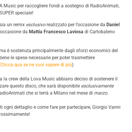
OVA Music per raccogliere fondi a sostegno di RadioAnimati,
 SUPER speciale!
, sia un remix
esclusivo
realizzato per l’occasione da
Daniel
 l’occasione da
Mattia Francesco Laviosa
di Cartobaleno
ma è sostenuta principalmente dagli sforzi economici del
ostiene le spese necessarie per poter trasmettere
(
Clicca qua se ne vuoi sapere di più
)
a la crew della Lova Music abbiano deciso di sostenere il
zzare questo disco, che sarà disponibile
esclusivamente
RadioAnimati che si terrà a Milano nel mese di
marzo
.
i ogni dettaglio e come fare per partecipare, Giorgio Vanni
 prossimamente!