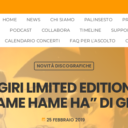
HOME
NEWS
CHI SIAMO
PALINSESTO
P
PODCAST
COLLABORA
TIMELINE
SUPPO
CALENDARIO CONCERTI
FAQ PER L’ASCOLTO
NOVITÀ DISCOGRAFICHE
 GIRI LIMITED EDITI
AME HAME HA” DI 
25 FEBBRAIO 2019
today