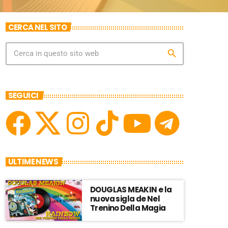
CERCA NEL SITO
search
SEGUICI
ULTIME NEWS
DOUGLAS MEAKIN e la
nuova sigla de Nel
Trenino Della Magia