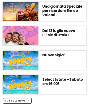
Una giornata Speciale
per ricordare Enrico
Valenti
Dal 13 luglio nuove
Pillole di Otaku
Nuova sigla !
Select Estate – Sabato
ore 16:00!
TUTTE LE NEWS
chevron_right