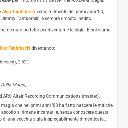
inbow
per il ritorno in TV de
Nel Trenino Della Magia
.
e
Aldo Tamborrelli
, verosimilmente dei primi anni ’80,
o Jimmy Tamborrelli, e sempre rimasto inedito.
 ha ritenuto perfetto per diventarne la sigla. E noi siamo
irko Fabbreschi
diventando:
reschi), 2’52”,
 Della Magia
,
ed ARC Altair Recording Communications (master).
ssa magia che nei primi anni ’80 ha fatto nascere le mitiche
 ascolto si rimane incantati e, senza conoscere questa
ito di una vecchia sigla inspiegabilmente dimenticata…