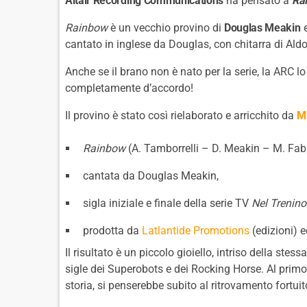
Altair Recording Communications
ha pensato a
Ra
Rainbow
è un vecchio provino di
Douglas Meakin
cantato in inglese da Douglas, con chitarra di Ald
Anche se il brano non è nato per la serie, la ARC lo
completamente d’accordo!
Il provino è stato così rielaborato e arricchito da
M
Rainbow
(A. Tamborrelli – D. Meakin – M. Fabb
cantata da Douglas Meakin,
sigla iniziale e finale della serie TV
Nel Trenino
prodotta da
Latlantide Promotions
(edizioni) 
Il risultato è un piccolo gioiello, intriso della ste
sigle dei Superobots e dei Rocking Horse. Al primo
storia, si penserebbe subito al ritrovamento fortu