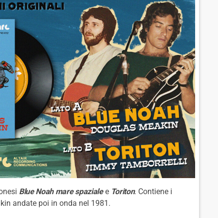
ponesi
Blue Noah mare spaziale
e
Toriton
. Contiene i
akin andate poi in onda nel 1981.