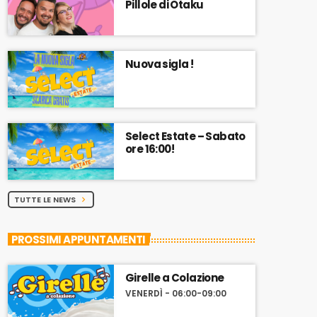
Pillole di Otaku
Nuova sigla !
Select Estate – Sabato
ore 16:00!
TUTTE LE NEWS
chevron_right
PROSSIMI APPUNTAMENTI
Girelle a Colazione
VENERDÌ - 06:00-09:00