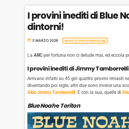
I provini inediti di Blue 
dintorni!
3 MARZO 2026
today
NOVITÀ DISCOGRAFICHE
La
ARC
per fortuna non ci delude mai, ed eccola pr
I provini inediti di Jimmy Tamborrelli
Arrivano infatti su 45 giri quattro provini rimasti 
diventando poi sigle, altri due sono invece una sc
Aldo Jimmy Tamborrelli
. E con la sua, quelle di
Do
Blue Noah
e
Toriton