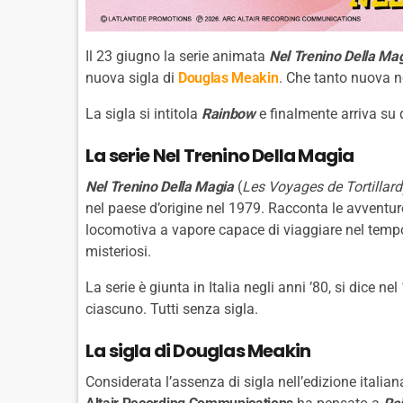
Il 23 giugno la serie animata
Nel Trenino Della Ma
nuova sigla di
Douglas Meakin
. Che tanto nuova 
La sigla si intitola
Rainbow
e finalmente arriva su 
La serie Nel Trenino Della Magia
Nel Trenino Della Magia
(
Les Voyages de Tortillard
nel paese d’origine nel 1979. Racconta le avventu
locomotiva a vapore capace di viaggiare nel tempo 
misteriosi.
La serie è giunta in Italia negli anni ’80, si dice 
ciascuno. Tutti senza sigla.
La sigla di Douglas Meakin
Considerata l’assenza di sigla nell’edizione italiana