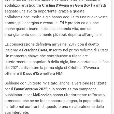
sodalizio artistico tra
Cristina D’Avena
e i
Gem Boy
ha infatti
segnato una svolta importante: grazie a questa
collaborazione, molte sigle hanno acquisito una nuova veste
sonora, più energica e versatile. Ed è proprio da qui che
anche questo brano inizia una seconda vita, con un
arrangiamento decisamente più rock rispetto all’originale.
La consacrazione definitiva arriva nel 2017 con il duetto
insieme a
Loredana Bertè
, inserito nel primo volume di
Duets
.
Un momento chiave che contribuisce a rilanciare
ulteriormente la popolarità della sigla, fino a portarla, alla fine
del 2021, a diventare la prima sigla di Cristina D’Avena a
ottenere il
Disco d’Oro
nell’era FIMI.
Sebbene con un testo rivisitato, anche la versione realizzata
per il
FantaSanremo 2025
e la recentissima campagna
pubblicitaria per
McDonald’s
hanno ulteriormente rafforzato,
ammesso che ce ne fosse ancora bisogno, la popolarità e
l’affetto nei confronti di questo brano e naturalmente della
sua interprete.