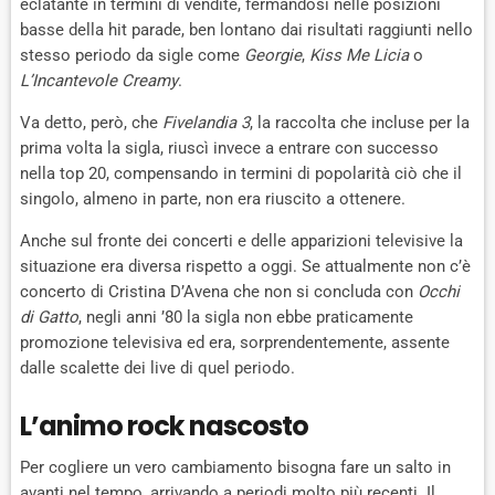
eclatante in termini di vendite, fermandosi nelle posizioni
basse della hit parade, ben lontano dai risultati raggiunti nello
stesso periodo da sigle come
Georgie
,
Kiss Me Licia
o
L’Incantevole Creamy
.
Va detto, però, che
Fivelandia 3
, la raccolta che incluse per la
prima volta la sigla, riuscì invece a entrare con successo
nella top 20, compensando in termini di popolarità ciò che il
singolo, almeno in parte, non era riuscito a ottenere.
Anche sul fronte dei concerti e delle apparizioni televisive la
situazione era diversa rispetto a oggi. Se attualmente non c’è
concerto di Cristina D’Avena che non si concluda con
Occhi
di Gatto
, negli anni ’80 la sigla non ebbe praticamente
promozione televisiva ed era, sorprendentemente, assente
dalle scalette dei live di quel periodo.
L’animo rock nascosto
Per cogliere un vero cambiamento bisogna fare un salto in
avanti nel tempo, arrivando a periodi molto più recenti. Il