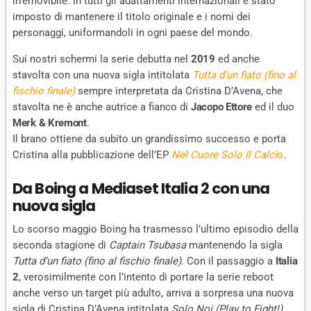
irremovibile: in tutti gli adattamenti internazionali è stato
imposto di mantenere il titolo originale e i nomi dei
personaggi, uniformandoli in ogni paese del mondo.
Sui nostri schermi la serie debutta nel
2019
ed anche
stavolta con una nuova sigla intitolata
Tutta d’un fiato (fino al
fischio finale)
sempre interpretata da Cristina D’Avena, che
stavolta ne è anche autrice a fianco di
Jacopo Ettore
ed il duo
Merk & Kremont
.
Il brano ottiene da subito un grandissimo successo e porta
Cristina alla pubblicazione dell’EP
Nel Cuore Solo Il Calci
o
.
Da Boing a Mediaset Italia 2 con una
nuova sigla
Lo scorso maggio Boing ha trasmesso l’ultimo episodio della
seconda stagione di
Captain Tsubasa
mantenendo la sigla
Tutta d’un fiato (fino al fischio finale)
. Con il passaggio a
Italia
2
, verosimilmente con l’intento di portare la serie reboot
anche verso un target più adulto, arriva a sorpresa una nuova
sigla di Cristina D’Avena intitolata
Solo Noi (Play to Fight!)
.