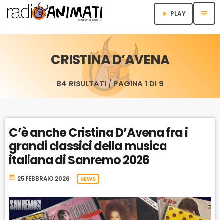
menu
PLAY
play_arrow
CRISTINA D’AVENA
84 RISULTATI / PAGINA 1 DI 9
C’è anche Cristina D’Avena fra i
grandi classici della musica
italiana di Sanremo 2026
today
25 FEBBRAIO 2026
NEWS