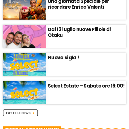
Una giornata Speciale per
ricordare Enrico Valenti
Dal 13 luglio nuove Pillole di
Otaku
Nuova sigla !
Select Estate – Sabato ore 16:00!
TUTTE LE NEWS
chevron_right