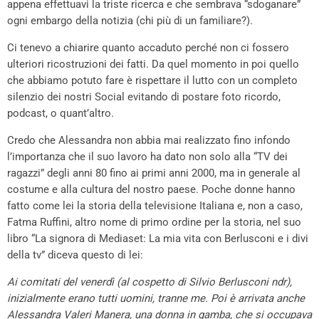
appena effettuavi la triste ricerca e che sembrava “sdoganare”
ogni embargo della notizia (chi più di un familiare?).
Ci tenevo a chiarire quanto accaduto perché non ci fossero
ulteriori ricostruzioni dei fatti. Da quel momento in poi quello
che abbiamo potuto fare è rispettare il lutto con un completo
silenzio dei nostri Social evitando di postare foto ricordo,
podcast, o quant’altro.
Credo che Alessandra non abbia mai realizzato fino infondo
l’importanza che il suo lavoro ha dato non solo alla “TV dei
ragazzi” degli anni 80 fino ai primi anni 2000, ma in generale al
costume e alla cultura del nostro paese. Poche donne hanno
fatto come lei la storia della televisione Italiana e, non a caso,
Fatma Ruffini, altro nome di primo ordine per la storia, nel suo
libro “La signora di Mediaset: La mia vita con Berlusconi e i divi
della tv” diceva questo di lei:
Ai comitati del venerdì (al cospetto di Silvio Berlusconi ndr),
inizialmente erano tutti uomini, tranne me. Poi è arrivata anche
Alessandra Valeri Manera, una donna in gamba, che si occupava