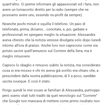
quant’altro. Ci preme informare gli appassionati ed i fans, non
avere un tornaconto diretto per la radio (sempre che ne
possiamo avere uno, essendo no-profit da sempre).
Neanche pochi minuti e squilla il telefono. Un paio di
telefonate, prima, diciamo… concitate, e, poi, garbate e
professionali mi spiegano meglio la situazione: Alessandra
aveva chiesto che la notizia venisse divulgata solo dopo lunedì
intorno all’ora di pranzo. Anche loro non capiscono come sia
potuto uscire quell’annuncio sul Corriere della Sera, ma è
meglio rimuovere.
Capisco lo sbaglio e rimuovo subito la notizia, ma considerato
cosa si era mosso e chi mi aveva già scritto era chiaro che, a
prescindere dalla nostra pubblicazione, di lì a poco, sarebbe
uscita ovunque. E così è stato.
Porgo quindi le mie scuse ai familiari di Alessandra, purtroppo
però siamo stati tutti traditi da quel necrologio sul “Corriere”
che Google non mancava di mettere come primo risultato non