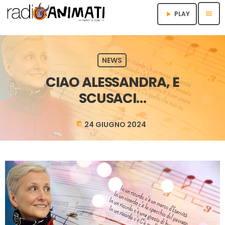
menu
PLAY
play_arrow
NEWS
CIAO ALESSANDRA, E
SCUSACI…
24 GIUGNO 2024
today