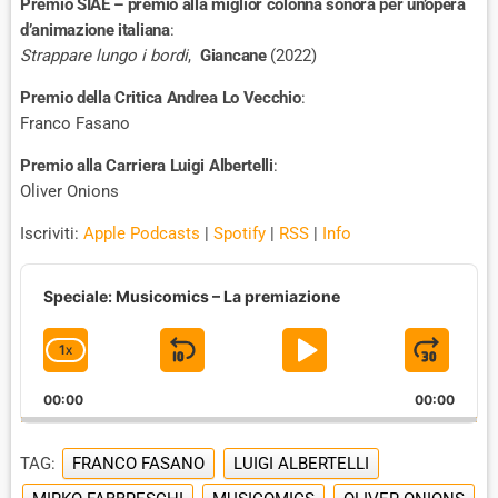
Premio SIAE – premio alla miglior colonna sonora per un’opera
d’animazione italiana
:
Strappare lungo i bordi
,
Giancane
(2022)
Premio della Critica Andrea Lo Vecchio
:
Franco Fasano
Premio alla Carriera Luigi Albertelli
:
Oliver Onions
Iscriviti:
Apple Podcasts
|
Spotify
|
RSS
|
Info
A
u
Speciale: Musicomics – La premiazione
d
i
1
X
S
P
J
C
o
P
H
K
L
U
l
00:00
A
00:00
I
A
M
a
N
y
G
P
Y
P
e
TAG:
FRANCO FASANO
LUIGI ALBERTELLI
E
B
P
F
r
P