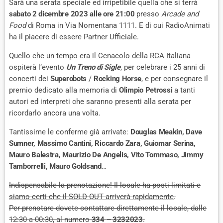
Sarà una serata speciale ed irripetibile quella che si terrà
sabato 2 dicembre 2023
alle ore 21:00
presso
Arcade and
Food
di Roma in Via Nomentana 1111. E di cui RadioAnimati
ha il piacere di essere Partner Ufficiale.
Quello che un tempo era il Cenacolo della RCA Italiana
ospiterà l’evento
Un Treno di Sigle
, per celebrare i 25 anni di
concerti dei
Superobots
/
Rocking Horse
, e per consegnare il
premio dedicato alla memoria di
Olimpio Petrossi
a tanti
autori ed interpreti che saranno presenti alla serata per
ricordarlo ancora una volta.
Tantissime le conferme già arrivate:
Douglas Meakin, Dave
Sumner, Massimo Cantini, Riccardo Zara, Guiomar Serina,
Mauro Balestra, Maurizio De Angelis, Vito Tommaso, Jimmy
Tamborrelli, Mauro Goldsand
…
Indispensabile la prenotazione! Il locale ha posti limitati e
siamo certi che il SOLD-OUT arriverà rapidamente
.
Per prenotare dovete contattare direttamente il locale, dalle
12:30 a 00:30, al numero
334 – 3232023
.