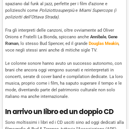
spaziano dal funk al jazz, perfette per i film d’azione e
polizieschi come
Poliziottosuperpiù
e
Miami Supercops (i
poliziotti dell’Ottava Strada)
.
Fra gli interpreti delle canzoni, oltre ovviamente ad Oliver
Onions e Fratelli La Bionda, spiccano anche
Annibale
,
Gene
Roman
, lo stesso Bud Spencer, ed il grande
Douglas Meakin
,
voce negli stessi anni anche di mitiche sigle TV.
Le colonne sonore hanno avuto un successo autonomo, con
brani che ancora oggi vengono suonati e reinterpretati in
concerti, serate di cover band e compilation dedicate. La loro
musica, proprio come i film, ha saputo superare il tempo e le
mode, diventando parte del patrimonio culturale non solo
italiano ma anche internazionale.
In arrivo un libro ed un doppio CD
Sono moltissimi i libri ed i CD usciti sino ad oggi dedicati alla
filmografia di Bud & Terence, tuttavia l’Associazione (APS)