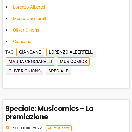
Lorenzo Albertelli
Maura Cenciarelli
Oliver Onions
Giancane
TAG:
GIANCANE
LORENZO ALBERTELLI
MAURA CENCIARELLI
MUSICOMICS
OLIVER ONIONS
SPECIALE
Speciale: Musicomics – La
premiazione
today
17 OTTOBRE 2022
ALL THE BEST