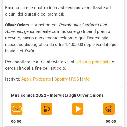
Ecco una delle quattro interviste esclusive realizzate ad
alcuni dei giurati e dei premiati:
Oliver Onions
– Vincitori del
Premio alla Carriera Luigi
Albertelli
, genuinamente commossi e grati per il premio
ricevuto, hanno nuovamente celebrato quell’incredibile
successo discografico da oltre 1.400.000 copie vendute per
la sigla di
Furia
.
Per ascoltare le altre interviste vai all’
articolo principale
e
cerca i link alla fine dell’articolo.
Iscriviti:
Apple Podcasts
|
Spotify
|
RSS
|
Info
A
u
Musicomics 2022 – Intervista agli Oliver Onions
d
i
1
X
S
P
J
C
o
P
H
K
L
U
l
00:00
A
00:00