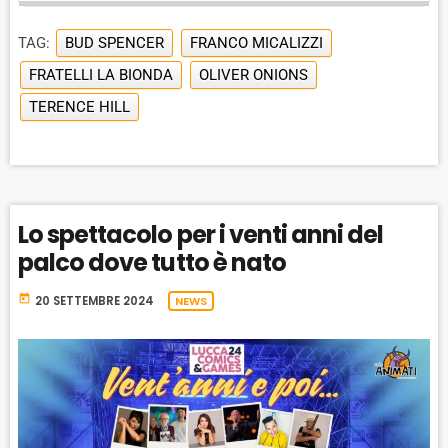
I
A
M
a
N
y
G
P
Y
P
e
TAG:
BUD SPENCER
FRANCO MICALIZZI
E
B
P
F
r
P
FRATELLI LA BIONDA
OLIVER ONIONS
A
A
O
L
TERENCE HILL
A
C
U
R
Y
K
S
W
B
A
W
E
A
C
A
R
K
R
D
Lo spettacolo per i venti anni del
R
A
D
palco dove tutto è nato
T
E
today
20 SETTEMBRE 2024
NEWS