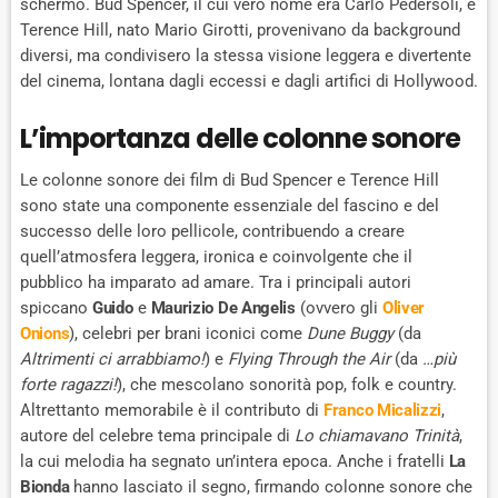
schermo. Bud Spencer, il cui vero nome era Carlo Pedersoli, e
Terence Hill, nato Mario Girotti, provenivano da background
diversi, ma condivisero la stessa visione leggera e divertente
del cinema, lontana dagli eccessi e dagli artifici di Hollywood.
L’importanza delle colonne sonore
Le colonne sonore dei film di Bud Spencer e Terence Hill
sono state una componente essenziale del fascino e del
successo delle loro pellicole, contribuendo a creare
quell’atmosfera leggera, ironica e coinvolgente che il
pubblico ha imparato ad amare. Tra i principali autori
spiccano
Guido
e
Maurizio De Angelis
(ovvero gli
Oliver
Onions
), celebri per brani iconici come
Dune Buggy
(da
Altrimenti ci arrabbiamo!
) e
Flying Through the Air
(da
…più
forte ragazzi!
), che mescolano sonorità pop, folk e country.
Altrettanto memorabile è il contributo di
Franco Micalizzi
,
autore del celebre tema principale di
Lo chiamavano Trinità
,
la cui melodia ha segnato un’intera epoca. Anche i fratelli
La
Bionda
hanno lasciato il segno, firmando colonne sonore che