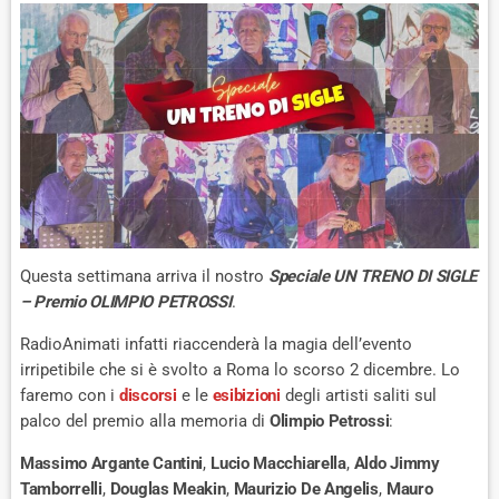
Questa settimana arriva il nostro
Speciale UN TRENO DI SIGLE
– Premio OLIMPIO PETROSSI
.
RadioAnimati infatti riaccenderà la magia dell’evento
irripetibile che si è svolto a Roma lo scorso 2 dicembre. Lo
faremo con i
discorsi
e le
esibizioni
degli artisti saliti sul
palco del premio alla memoria di
Olimpio Petrossi
:
Massimo Argante Cantini
,
Lucio Macchiarella
,
Aldo Jimmy
Tamborrelli
,
Douglas Meakin
,
Maurizio De Angelis
,
Mauro