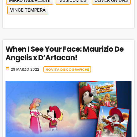
MIRKO FABBRESCHI
MUSICOMICS
OLIVER ONIONS
A
A
O
L
VINCE TEMPERA
A
C
U
R
Y
K
S
W
B
A
W
E
A
C
A
R
K
R
D
When I See Your Face: Maurizio De
R
A
D
Angelis x D’Artacan!
T
E
today
29 MARZO 2022
NOVITÀ DISCOGRAFICHE