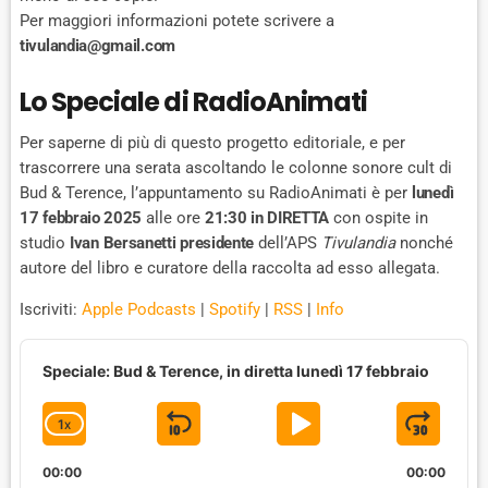
Per maggiori informazioni potete scrivere a
tivulandia@gmail.com
Lo Speciale di RadioAnimati
Per saperne di più di questo progetto editoriale, e per
trascorrere una serata ascoltando le colonne sonore cult di
Bud & Terence, l’appuntamento su RadioAnimati è per
lunedì
17 febbraio 2025
alle ore
21:30 in DIRETTA
con ospite in
studio
Ivan Bersanetti presidente
dell’APS
Tivulandia
nonché
autore del libro e curatore della raccolta ad esso allegata.
Iscriviti:
Apple Podcasts
|
Spotify
|
RSS
|
Info
A
u
Speciale: Bud & Terence, in diretta lunedì 17 febbraio
d
i
1
X
S
P
J
C
o
P
H
K
L
U
l
00:00
A
00:00