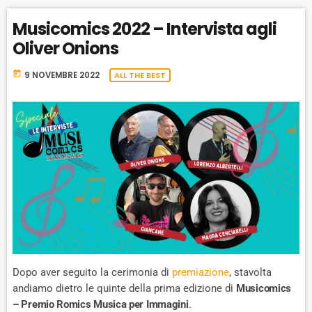
Musicomics 2022 – Intervista agli
Oliver Onions
today
9 NOVEMBRE 2022
ALL THE BEST
Dopo aver seguito la cerimonia di
premiazione
, stavolta
andiamo dietro le quinte della prima edizione di
Musicomics
– Premio Romics Musica per Immagini
.