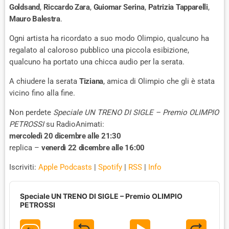
Goldsand
,
Riccardo Zara
,
Guiomar Serina
,
Patrizia Tapparelli
,
Mauro Balestra
.
Ogni artista ha ricordato a suo modo Olimpio, qualcuno ha
regalato al caloroso pubblico una piccola esibizione,
qualcuno ha portato una chicca audio per la serata.
A chiudere la serata
Tiziana
, amica di Olimpio che gli è stata
vicino fino alla fine.
Non perdete
Speciale UN TRENO DI SIGLE – Premio OLIMPIO
PETROSSI
su RadioAnimati:
mercoledì 20 dicembre alle 21:30
replica –
venerdì 22 dicembre alle 16:00
Iscriviti:
Apple Podcasts
|
Spotify
|
RSS
|
Info
A
u
Speciale UN TRENO DI SIGLE – Premio OLIMPIO
d
PETROSSI
i
o