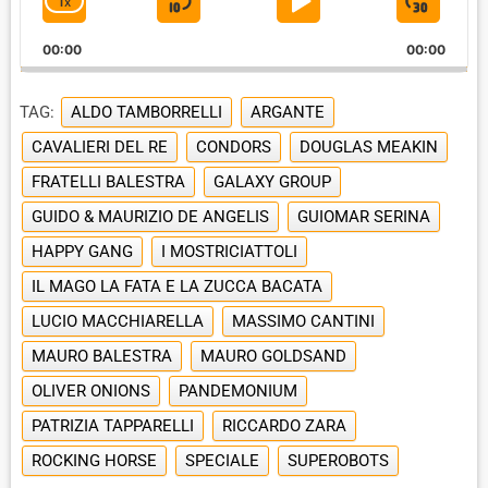
1
X
S
P
J
C
P
H
l
K
L
U
00:00
A
00:00
a
I
A
M
y
N
e
G
P
Y
P
TAG:
ALDO TAMBORRELLI
ARGANTE
r
E
B
P
F
P
CAVALIERI DEL RE
CONDORS
DOUGLAS MEAKIN
A
A
O
L
FRATELLI BALESTRA
A
GALAXY GROUP
C
U
R
Y
GUIDO & MAURIZIO DE ANGELIS
GUIOMAR SERINA
K
S
W
B
A
W
E
A
HAPPY GANG
I MOSTRICIATTOLI
C
A
R
IL MAGO LA FATA E LA ZUCCA BACATA
K
R
D
R
LUCIO MACCHIARELLA
MASSIMO CANTINI
A
D
MAURO BALESTRA
T
MAURO GOLDSAND
E
OLIVER ONIONS
PANDEMONIUM
PATRIZIA TAPPARELLI
RICCARDO ZARA
ROCKING HORSE
SPECIALE
SUPEROBOTS