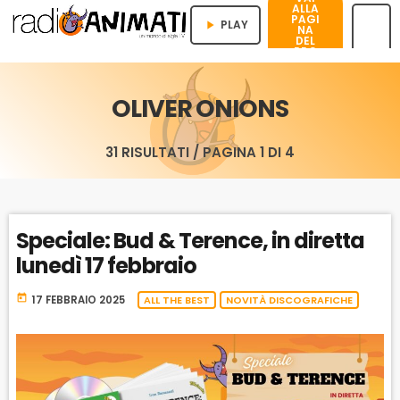
ALLA
PAGI
PLAY
play_arrow
NA
DEL
PRO
menu
GRA
MMA
OLIVER ONIONS
31 RISULTATI / PAGINA 1 DI 4
Speciale: Bud & Terence, in diretta
lunedì 17 febbraio
today
17 FEBBRAIO 2025
ALL THE BEST
NOVITÀ DISCOGRAFICHE