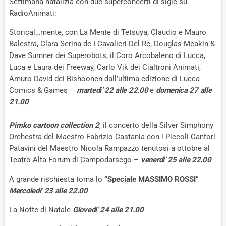
Settimana natalizia con due superconcerti di sigle su
RadioAnimati:
Storical…mente, con La Mente di Tetsuya, Claudio e Mauro
Balestra, Clara Serina de I Cavalieri Del Re, Douglas Meakin &
Dave Sumner dei Superobots, il Coro Arcobaleno di Lucca,
Luca e Laura dei Freeway, Carlo Vik dei Cialtroni Animati,
Amuro David dei Bishoonen dall’ultima edizione di Lucca
Comics & Games –
martedi’ 22 alle 22.00
e
domenica 27 alle
21.00
Pimko cartoon collection 2
, il concerto della Silver Simphony
Orchestra del Maestro Fabrizio Castania con i Piccoli Cantori
Patavini del Maestro Nicola Rampazzo tenutosi a ottobre al
Teatro Alta Forum di Campodarsego –
venerdi’ 25 alle 22.00
A grande rischiesta torna lo
“Speciale MASSIMO ROSSI
”
Mercoledi’ 23 alle 22.00
La Notte di Natale
Giovedi’ 24 alle 21.00