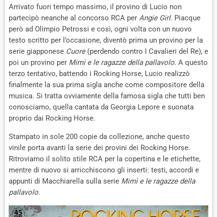
Arrivato fuori tempo massimo, il provino di Lucio non
partecipò neanche al concorso RCA per
Angie Girl
. Piacque
però ad Olimpio Petrossi e così, ogni volta con un nuovo
testo scritto per l’occasione, diventò prima un provino per la
serie giapponese
Cuore
(perdendo contro I Cavalieri del Re), e
poi un provino per
Mimì e le ragazze della pallavolo
. A questo
terzo tentativo, battendo i Rocking Horse, Lucio realizzò
finalmente la sua prima sigla anche come compositore della
musica. Si tratta ovviamente della famosa sigla che tutti ben
conosciamo, quella cantata da Georgia Lepore e suonata
proprio dai Rocking Horse.
Stampato in sole 200 copie da collezione, anche questo
vinile porta avanti la serie dei provini dei Rocking Horse.
Ritroviamo il solito stile RCA per la copertina e le etichette,
mentre di nuovo si arricchiscono gli inserti: testi, accordi e
appunti di Macchiarella sulla serie
Mimì e le ragazze della
pallavolo
.