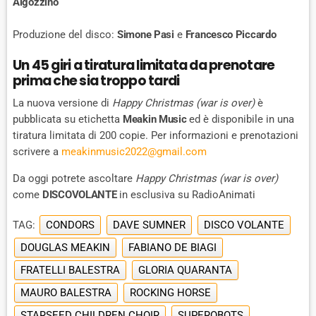
Algozzino
Produzione del disco:
Simone Pasi
e
Francesco Piccardo
Un 45 giri a tiratura limitata da prenotare
prima che sia troppo tardi
La nuova versione di
Happy Christmas (war is over)
è
pubblicata su etichetta
Meakin Music
ed è disponibile in una
tiratura limitata di 200 copie. Per informazioni e prenotazioni
scrivere a
meakinmusic2022@gmail.com
Da oggi potrete ascoltare
Happy Christmas (war is over)
come
DISCOVOLANTE
in esclusiva su RadioAnimati
TAG:
CONDORS
DAVE SUMNER
DISCO VOLANTE
DOUGLAS MEAKIN
FABIANO DE BIAGI
FRATELLI BALESTRA
GLORIA QUARANTA
MAURO BALESTRA
ROCKING HORSE
STARSEED CHILDREN CHOIR
SUPEROBOTS