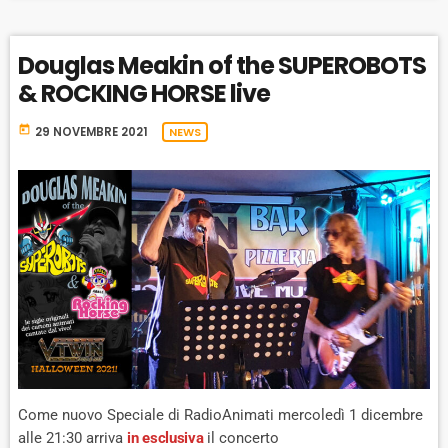
Douglas Meakin of the SUPEROBOTS
& ROCKING HORSE live
today
29 NOVEMBRE 2021
NEWS
Come nuovo Speciale di RadioAnimati mercoledì 1 dicembre
alle 21:30 arriva
in esclusiva
il concerto