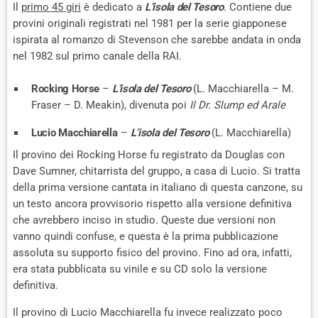
Il
primo 45 giri
è dedicato a
L’isola del Tesoro
. Contiene due
provini originali registrati nel 1981 per la serie giapponese
ispirata al romanzo di Stevenson che sarebbe andata in onda
nel 1982 sul primo canale della RAI.
Rocking Horse
–
L’isola del Tesoro
(L. Macchiarella – M.
Fraser – D. Meakin), divenuta poi
Il Dr. Slump ed Arale
Lucio Macchiarella
–
L’isola del Tesoro
(L. Macchiarella)
Il provino dei Rocking Horse fu registrato da Douglas con
Dave Sumner, chitarrista del gruppo, a casa di Lucio. Si tratta
della prima versione cantata in italiano di questa canzone, su
un testo ancora provvisorio rispetto alla versione definitiva
che avrebbero inciso in studio. Queste due versioni non
vanno quindi confuse, e questa è la prima pubblicazione
assoluta su supporto fisico del provino. Fino ad ora, infatti,
era stata pubblicata su vinile e su CD solo la versione
definitiva.
Il provino di Lucio Macchiarella fu invece realizzato poco