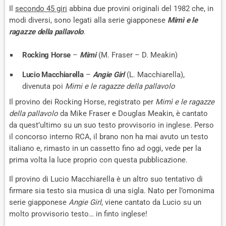
Il
secondo 45 giri
abbina due provini originali del 1982 che, in
modi diversi, sono legati alla serie giapponese
Mimì e le
ragazze della pallavolo
.
Rocking Horse
–
Mimi
(M. Fraser – D. Meakin)
Lucio Macchiarella
–
Angie Girl
(L. Macchiarella),
divenuta poi
Mimi e le ragazze della pallavolo
Il provino dei Rocking Horse, registrato per
Mimì e le ragazze
della pallavolo
da Mike Fraser e Douglas Meakin, è cantato
da quest’ultimo su un suo testo provvisorio in inglese. Perso
il concorso interno RCA, il brano non ha mai avuto un testo
italiano e, rimasto in un cassetto fino ad oggi, vede per la
prima volta la luce proprio con questa pubblicazione.
Il provino di Lucio Macchiarella è un altro suo tentativo di
firmare sia testo sia musica di una sigla. Nato per l’omonima
serie giapponese
Angie Girl
, viene cantato da Lucio su un
molto provvisorio testo… in finto inglese!