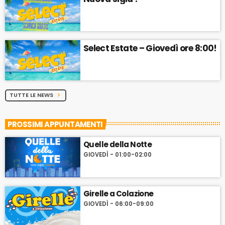
Select Estate – Giovedì ore 8:00!
TUTTE LE NEWS
chevron_right
PROSSIMI APPUNTAMENTI
Quelle della Notte
GIOVEDÌ - 01:00-02:00
Girelle a Colazione
GIOVEDÌ - 06:00-09:00