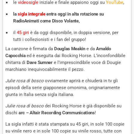
le
videosigle
iniziale e finale appaiono oggi su
YouTube
,
la
sigla integrale
entra oggi in alta rotazione su
RadioAnimati come Disco Volante,
il
45 giri
è da oggi disponibile, in doppia versione, per
tutti i collezionisti e i fan del gruppo!
La canzone è firmata da
Douglas Meakin
e da
Arnaldo
Capocchia
ed è eseguita dai Rocking Horse. L’inconfondibile
chitarra di
Dave Sumner
e l’imprescindibile voce di Dougie
marchiano inequivocabilmente il pezzo.
Julie rosa di bosco
ovviamente aprirà e chiuderà in tv gli
episodi della serie giapponese omonima, originariamente
giunta in Italia senza sigla italiana.
Julie rosa di bosco
dei Rocking Horse è già disponibile su
dischi
arc – Altair Recording Communications
!
La sigla infatti è stata stampata su 45 giri, in sole 100 copie
su vinile nero e in sole 100 copie su vinile rosso, tutte con