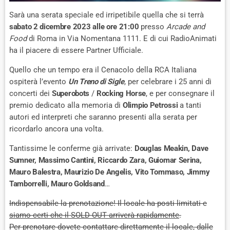
Sarà una serata speciale ed irripetibile quella che si terrà
sabato 2 dicembre 2023
alle ore 21:00
presso
Arcade and
Food
di Roma in Via Nomentana 1111. E di cui RadioAnimati
ha il piacere di essere Partner Ufficiale.
Quello che un tempo era il Cenacolo della RCA Italiana
ospiterà l’evento
Un Treno di Sigle
, per celebrare i 25 anni di
concerti dei
Superobots
/
Rocking Horse
, e per consegnare il
premio dedicato alla memoria di
Olimpio Petrossi
a tanti
autori ed interpreti che saranno presenti alla serata per
ricordarlo ancora una volta.
Tantissime le conferme già arrivate:
Douglas Meakin, Dave
Sumner, Massimo Cantini, Riccardo Zara, Guiomar Serina,
Mauro Balestra, Maurizio De Angelis, Vito Tommaso, Jimmy
Tamborrelli, Mauro Goldsand
…
Indispensabile la prenotazione! Il locale ha posti limitati e
siamo certi che il SOLD-OUT arriverà rapidamente
.
Per prenotare dovete contattare direttamente il locale, dalle