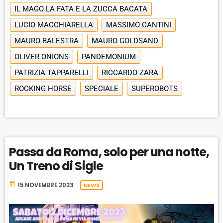
C
A
R
IL MAGO LA FATA E LA ZUCCA BACATA
K
R
D
R
LUCIO MACCHIARELLA
MASSIMO CANTINI
A
D
MAURO BALESTRA
T
MAURO GOLDSAND
E
OLIVER ONIONS
PANDEMONIUM
PATRIZIA TAPPARELLI
RICCARDO ZARA
ROCKING HORSE
SPECIALE
SUPEROBOTS
Passa da Roma, solo per una notte,
Un Treno di Sigle
today
15 NOVEMBRE 2023
NEWS