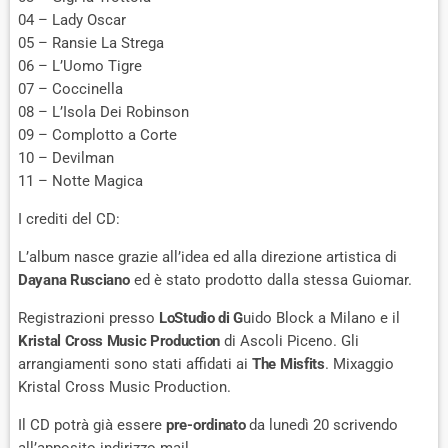
04 – Lady Oscar
05 – Ransie La Strega
06 – L’Uomo Tigre
07 – Coccinella
08 – L’Isola Dei Robinson
09 – Complotto a Corte
10 – Devilman
11 – Notte Magica
I crediti del CD:
L’album nasce grazie all’idea ed alla direzione artistica di
Dayana Rusciano
ed è stato prodotto dalla stessa Guiomar.
Registrazioni presso
LoStudio di G
uido Block a Milano e il
Kristal Cross Music Production
di Ascoli Piceno. Gli
arrangiamenti sono stati affidati ai
The Misfits
. Mixaggio
Kristal Cross Music Production.
Il CD potrà già essere
pre-ordinato
da lunedì 20 scrivendo
all’apposito indirizzo mail