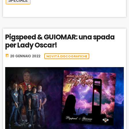
SPECIALE
Pigspeed & GUIOMAR: una spada
per Lady Oscar!
today
20 GENNAIO 2022
NOVITÀ DISCOGRAFICHE