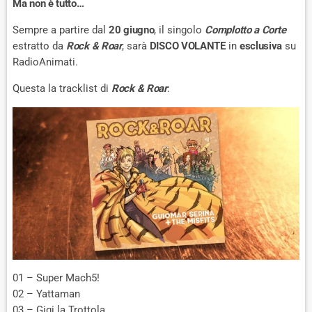
Ma non è tutto…
Sempre a partire dal
20 giugno
, il singolo
Complotto a Corte
estratto da
Rock & Roar
, sarà
DISCO VOLANTE
in
esclusiva
su
RadioAnimati.
Questa la tracklist di
Rock & Roar
:
01 – Super Mach5!
02 – Yattaman
03 – Gigi la Trottola