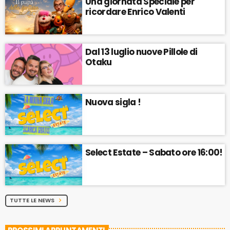
Una giornata Speciale per
ricordare Enrico Valenti
Dal 13 luglio nuove Pillole di
Otaku
Nuova sigla !
Select Estate – Sabato ore 16:00!
TUTTE LE NEWS
chevron_right