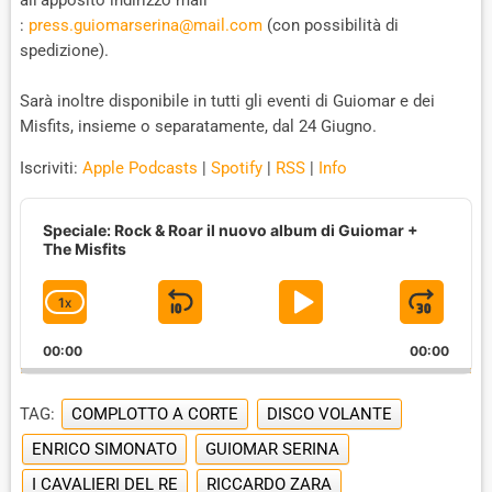
:
press.guiomarserina@mail.com
(con possibilità di
spedizione).
Sarà inoltre disponibile in tutti gli eventi di Guiomar e dei
Misfits, insieme o separatamente, dal 24 Giugno.
Iscriviti:
Apple Podcasts
|
Spotify
|
RSS
|
Info
A
u
Speciale: Rock & Roar il nuovo album di Guiomar +
d
The Misfits
i
o
1
X
S
P
J
C
P
H
l
K
L
U
00:00
A
00:00
a
I
A
M
y
N
e
G
P
Y
P
TAG:
COMPLOTTO A CORTE
DISCO VOLANTE
r
E
B
P
F
P
ENRICO SIMONATO
GUIOMAR SERINA
A
A
O
L
I CAVALIERI DEL RE
A
RICCARDO ZARA