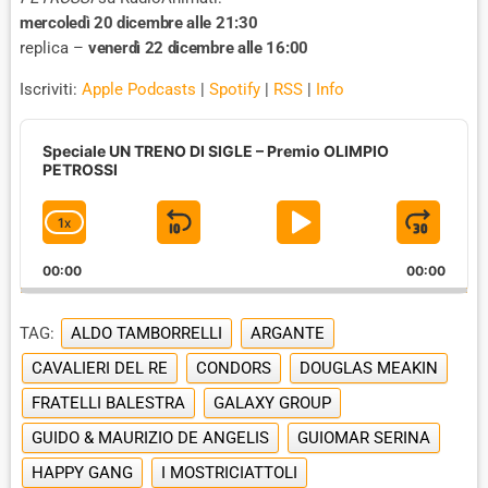
mercoledì 20 dicembre alle 21:30
replica –
venerdì 22 dicembre alle 16:00
Iscriviti:
Apple Podcasts
|
Spotify
|
RSS
|
Info
A
u
Speciale UN TRENO DI SIGLE – Premio OLIMPIO
d
PETROSSI
i
o
1
X
S
P
J
C
P
H
l
K
L
U
00:00
A
00:00
a
I
A
M
y
N
e
G
P
Y
P
TAG:
ALDO TAMBORRELLI
ARGANTE
r
E
B
P
F
P
CAVALIERI DEL RE
CONDORS
DOUGLAS MEAKIN
A
A
O
L
FRATELLI BALESTRA
A
GALAXY GROUP
C
U
R
Y
GUIDO & MAURIZIO DE ANGELIS
GUIOMAR SERINA
K
S
W
B
A
W
E
A
HAPPY GANG
I MOSTRICIATTOLI