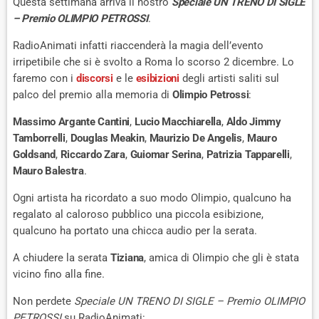
Questa settimana arriva il nostro
Speciale UN TRENO DI SIGLE
– Premio OLIMPIO PETROSSI
.
RadioAnimati infatti riaccenderà la magia dell’evento
irripetibile che si è svolto a Roma lo scorso 2 dicembre. Lo
faremo con i
discorsi
e le
esibizioni
degli artisti saliti sul
palco del premio alla memoria di
Olimpio Petrossi
:
Massimo Argante Cantini
,
Lucio Macchiarella
,
Aldo Jimmy
Tamborrelli
,
Douglas Meakin
,
Maurizio De Angelis
,
Mauro
Goldsand
,
Riccardo Zara
,
Guiomar Serina
,
Patrizia Tapparelli
,
Mauro Balestra
.
Ogni artista ha ricordato a suo modo Olimpio, qualcuno ha
regalato al caloroso pubblico una piccola esibizione,
qualcuno ha portato una chicca audio per la serata.
A chiudere la serata
Tiziana
, amica di Olimpio che gli è stata
vicino fino alla fine.
Non perdete
Speciale UN TRENO DI SIGLE – Premio OLIMPIO
PETROSSI
su RadioAnimati: