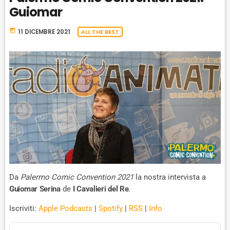
Guiomar
today
11 DICEMBRE 2021
ALL THE BEST
Da
Palermo Comic Convention 2021
la nostra intervista a
Guiomar Serina
de
I Cavalieri del Re
.
Iscriviti:
Apple Podcasts
|
Spotify
|
RSS
|
Info
A