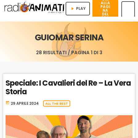
ALLA
PAGI
PLAY
play_arrow
NA
DEL
PRO
menu
GRA
MMA
GUIOMAR SERINA
28 RISULTATI / PAGINA 1 DI 3
Speciale: I Cavalieri del Re – La Vera
Storia
today
29 APRILE 2024
ALL THE BEST