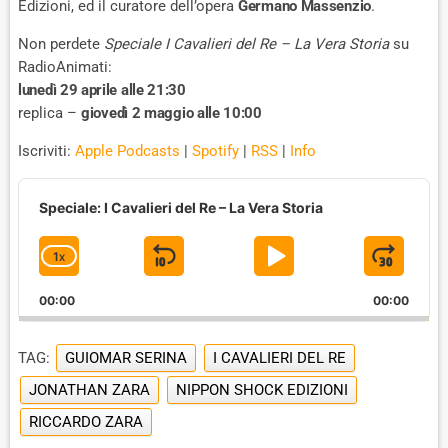
Edizioni, ed il curatore dell’opera
Germano Massenzio
.
Non perdete
Speciale I Cavalieri del Re – La Vera Storia
su
RadioAnimati:
lunedì 29 aprile alle 21:30
replica –
giovedì 2 maggio alle 10:00
Iscriviti:
Apple Podcasts
|
Spotify
|
RSS
|
Info
A
u
Speciale: I Cavalieri del Re – La Vera Storia
d
i
1
X
S
P
J
C
o
P
H
K
L
U
l
00:00
A
00:00
I
A
M
a
N
y
G
P
Y
P
e
TAG:
GUIOMAR SERINA
I CAVALIERI DEL RE
E
B
P
F
r
P
JONATHAN ZARA
NIPPON SHOCK EDIZIONI
A
A
O
L
RICCARDO ZARA
A
C
U
R
Y