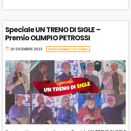
K
S
W
B
A
W
E
A
C
A
R
K
R
D
Speciale UN TRENO DI SIGLE –
R
A
D
Premio OLIMPIO PETROSSI
T
E
today
20 DICEMBRE 2023
RADIOANIMATI STORIES