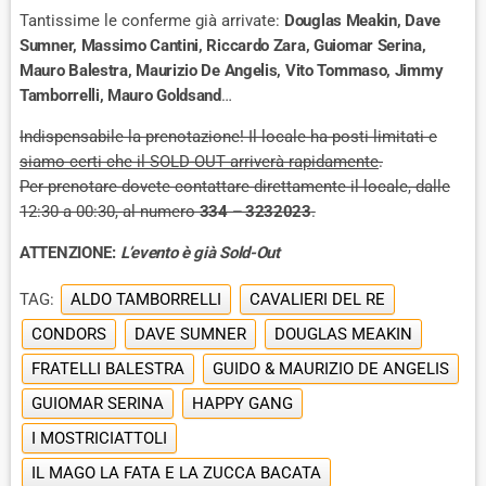
Tantissime le conferme già arrivate:
Douglas Meakin, Dave
Sumner, Massimo Cantini, Riccardo Zara, Guiomar Serina,
Mauro Balestra, Maurizio De Angelis, Vito Tommaso, Jimmy
Tamborrelli, Mauro Goldsand
…
Indispensabile la prenotazione! Il locale ha posti limitati e
siamo certi che il SOLD-OUT arriverà rapidamente
.
Per prenotare dovete contattare direttamente il locale, dalle
12:30 a 00:30, al numero
334 – 3232023
.
ATTENZIONE:
L’evento è già Sold-Out
TAG:
ALDO TAMBORRELLI
CAVALIERI DEL RE
CONDORS
DAVE SUMNER
DOUGLAS MEAKIN
FRATELLI BALESTRA
GUIDO & MAURIZIO DE ANGELIS
GUIOMAR SERINA
HAPPY GANG
I MOSTRICIATTOLI
IL MAGO LA FATA E LA ZUCCA BACATA