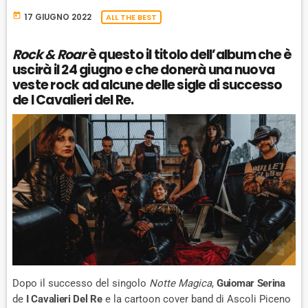
today
17 GIUGNO 2022
ALL THE BEST
Rock & Roar
è questo il titolo dell’album che è
uscirà il 24 giugno e che donerà una nuova
veste rock ad alcune delle sigle di successo
de I Cavalieri del Re.
Dopo il successo del singolo
Notte Magica
,
Guiomar Serina
de
I Cavalieri Del Re
e la cartoon cover band di Ascoli Piceno