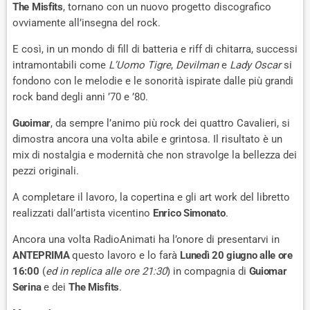
The Misfits
, tornano con un nuovo progetto discografico
ovviamente all’insegna del rock.
E così, in un mondo di fill di batteria e riff di chitarra, successi
intramontabili come
L’Uomo Tigre
,
Devilman
e
Lady Oscar
si
fondono con le melodie e le sonorità ispirate dalle più grandi
rock band degli anni ’70 e ’80.
Guoimar
, da sempre l’animo più rock dei quattro Cavalieri, si
dimostra ancora una volta abile e grintosa. Il risultato è un
mix di nostalgia e modernità che non stravolge la bellezza dei
pezzi originali.
A completare il lavoro, la copertina e gli art work del libretto
realizzati dall’artista vicentino
Enrico Simonato
.
Ancora una volta RadioAnimati ha l’onore di presentarvi in
ANTEPRIMA
questo lavoro e lo farà
Lunedì 20 giugno alle ore
16:00
(
ed in replica alle ore 21:30
) in compagnia di
Guiomar
Serina
e dei
The Misfits
.