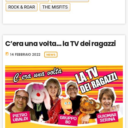
C
U
R
Y
ROCK & ROAR
THE MISFITS
K
S
W
B
A
W
E
A
C
A
R
K
R
D
R
A
D
C’era una volta… la TV dei ragazzi
T
E
today
14 FEBBRAIO 2022
NEWS