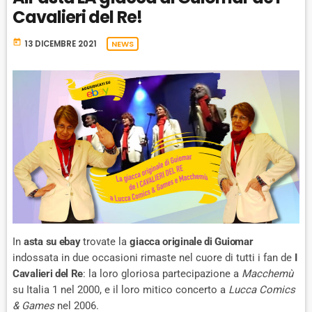
Cavalieri del Re!
today
13 DICEMBRE 2021
NEWS
In
asta su ebay
trovate la
giacca originale di Guiomar
indossata in due occasioni rimaste nel cuore di tutti i fan de
I
Cavalieri del Re
: la loro gloriosa partecipazione a
Macchemù
su Italia 1 nel 2000, e il loro mitico concerto a
Lucca Comics
& Games
nel 2006.