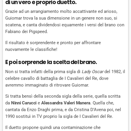
di un vero e proprio duetto.
Grazie ad un arrangiamento molto accattivante ed arioso,
Guiomar trova la sua dimensione in un genere non suo, si
scatena, e canta dividendosi equamente i versi del brano con
Fabiano dei Pigspeed.
Il risultato è sorprendente e pronto per affrontare
nuovamente le classifiche!
E poi sorprende la scelta del brano.
Non si tratta infatti della prima sigla di
Lady Oscar
del 1982, il
celebre cavallo di battaglia de I Cavalieri del Re, dove
avremmo immaginato di ritrovare Guiomar.
Si tratta bensì della seconda sigla della serie, quella scritta
da
Ninni Carucci
e
Alessandra Valeri Manera
. Quella che,
cantata da Enzo Draghi prima, e da Cristina D’Avena poi, nel
1990 sostituì in TV proprio la sigla de I Cavalieri del Re.
Il duetto propone quindi una contaminazione che