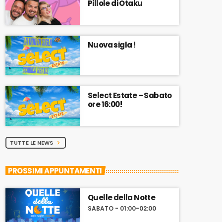
Pillole di Otaku
Nuova sigla !
Select Estate – Sabato
ore 16:00!
TUTTE LE NEWS
chevron_right
PROSSIMI APPUNTAMENTI
Quelle della Notte
SABATO - 01:00-02:00