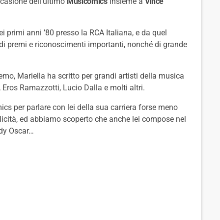
ccasione dell’ultimo
Musicomics
insieme a
Vince
ei primi anni ’80 presso la RCA Italiana, e da quel
di premi e riconoscimenti importanti, nonché di grande
remo, Mariella ha scritto per grandi artisti della musica
Eros Ramazzotti, Lucio Dalla e molti altri.
cs per parlare con lei della sua carriera forse meno
licità, ed abbiamo scoperto che anche lei compose nel
ady Oscar…