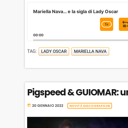
A
u
Mariella Nava… e la sigla di Lady Oscar
d
i
1
X
C
o
H
P
00:00
A
l
I
N
a
G
TAG:
LADY OSCAR
MARIELLA NAVA
y
E
e
P
r
L
A
Y
B
Pigspeed & GUIOMAR: u
A
C
K
20 GENNAIO 2022
R
today
NOVITÀ DISCOGRAFICHE
A
T
E