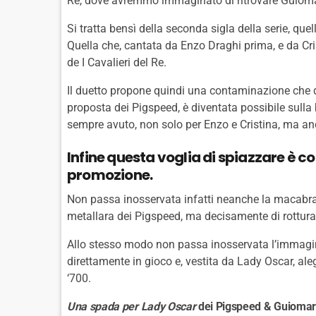
Re, dove avremmo immaginato di ritrovare Guioma
Si tratta bensì della seconda sigla della serie, quel
Quella che, cantata da Enzo Draghi prima, e da Cris
de I Cavalieri del Re.
Il duetto propone quindi una contaminazione che 
proposta dei Pigspeed, è diventata possibile sull
sempre avuto, non solo per Enzo e Cristina, ma an
Infine questa voglia di spiazzare è c
promozione.
Non passa inosservata infatti neanche la macabra c
metallara dei Pigspeed, ma decisamente di rottura 
Allo stesso modo non passa inosservata l’immagin
direttamente in gioco e, vestita da Lady Oscar, al
‘700.
Una spada per Lady Oscar
dei Pigspeed & Guiomar è