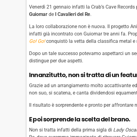
Venerdì 21 gennaio infatti la Crab’s Cave Records 
Guiomar
de
I Cavalieri del Re
.
La loro collaborazione non è nuova. Il progetto A
infatti già incontrato con Guiomar tre anni fa. Prop
Go! Go!
conquistò la vetta della classifica metal e 
Dopo un tale successo potevamo aspettarci un seg
distingue per due aspetti.
Innanzitutto, non si tratta di un feat
Grazie ad un arrangiamento molto accattivante ed
non suo, si scatena, e canta dividendosi equament
Il risultato è sorprendente e pronto per affrontare
E poi sorprende la scelta del brano.
Non si tratta infatti della prima sigla di
Lady Osca