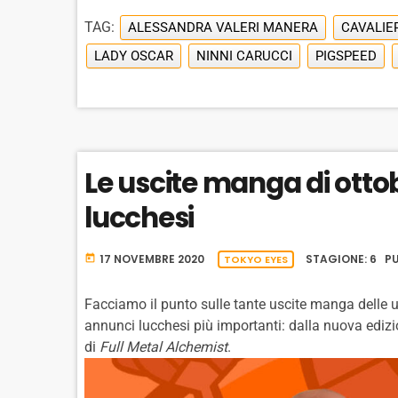
TAG:
ALESSANDRA VALERI MANERA
CAVALIER
LADY OSCAR
NINNI CARUCCI
PIGSPEED
Le uscite manga di ott
lucchesi
17 NOVEMBRE 2020
STAGIONE: 6 PU
today
TOKYO EYES
Facciamo il punto sulle tante uscite manga delle u
annunci lucchesi più importanti: dalla nuova ediz
di
Full Metal Alchemist
.