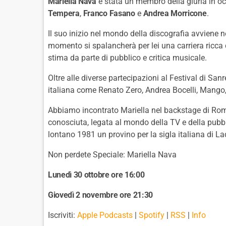
Mariella Nava
è stata un membro della giuria in o
Tempera
,
Franco Fasano
e
Andrea Morricone
.
Il suo inizio nel mondo della discografia avviene n
momento si spalancherà per lei una carriera ricca 
stima da parte di pubblico e critica musicale.
Oltre alle diverse partecipazioni al Festival di San
italiana come Renato Zero, Andrea Bocelli, Mango, 
Abbiamo incontrato Mariella nel backstage di Romi
conosciuta, legata al mondo della TV e della pubb
lontano 1981 un provino per la sigla italiana di L
Non perdete Speciale: Mariella Nava
Lunedì 30 ottobre ore 16:00
Giovedì 2 novembre ore 21:30
Iscriviti:
Apple Podcasts
|
Spotify
|
RSS
|
Info