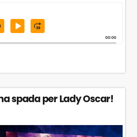
S
P
J
K
L
U
00:00
A
M
P
Y
P
B
P
F
A
A
O
C
U
R
K
S
W
na spada per Lady Oscar!
W
E
A
A
R
R
D
D