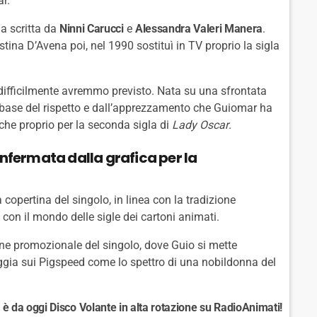
r.
la scritta da
Ninni Carucci
e
Alessandra Valeri Manera
.
tina D’Avena poi, nel 1990 sostituì in TV proprio la sigla
difficilmente avremmo previsto. Nata su una sfrontata
a base del rispetto e dall’apprezzamento che Guiomar ha
che proprio per la seconda sigla di
Lady Oscar
.
onfermata dalla grafica per la
opertina del singolo, in linea con la tradizione
con il mondo delle sigle dei cartoni animati.
e promozionale del singolo, dove Guio si mette
eggia sui Pigspeed come lo spettro di una nobildonna del
 da oggi Disco Volante in alta rotazione su RadioAnimati!