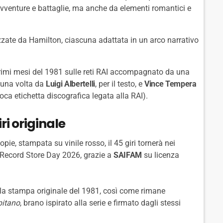
avventure e battaglie, ma anche da elementi romantici e
izzate da Hamilton, ciascuna adattata in un arco narrativo
 primi mesi del 1981 sulle reti RAI accompagnato da una
a una volta da
Luigi Albertelli
, per il testo, e
Vince Tempera
oca etichetta discografica legata alla RAI).
i originale
ie, stampata su vinile rosso, il 45 giri tornerà nei
l Record Store Day 2026, grazie a
SAIFAM
su licenza
alla stampa originale del 1981, così come rimane
pitano
, brano ispirato alla serie e firmato dagli stessi