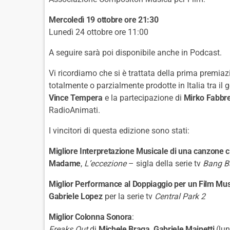
Mercoledì 19 ottobre ore 21:30
Lunedì 24 ottobre ore 11:00
A seguire sarà poi disponibile anche in Podcast.
Vi ricordiamo che si è trattata della prima premiazi
totalmente o parzialmente prodotte in Italia tra il
Vince Tempera
e la partecipazione di
Mirko Fabbr
RadioAnimati.
I vincitori di questa edizione sono stati:
Migliore Interpretazione Musicale di una canzone c
Madame
,
L’eccezione
– sigla della serie tv
Bang B
Miglior Performance al Doppiaggio per un Film Mus
Gabriele Lopez
per la serie tv
Central Park 2
Miglior Colonna Sonora
:
Freaks Out
di
Michele Braga
,
Gabriele Mainetti
(lu