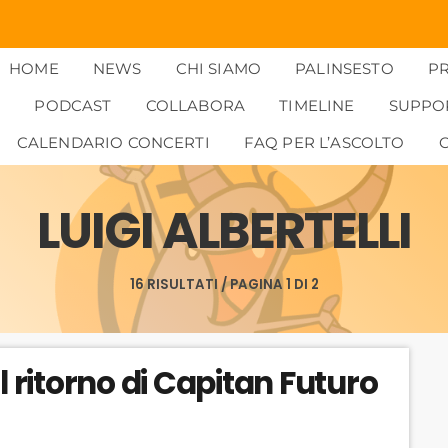
HOME
NEWS
CHI SIAMO
PALINSESTO
P
PODCAST
COLLABORA
TIMELINE
SUPPO
CALENDARIO CONCERTI
FAQ PER L’ASCOLTO
LUIGI ALBERTELLI
16 RISULTATI / PAGINA 1 DI 2
l ritorno di Capitan Futuro