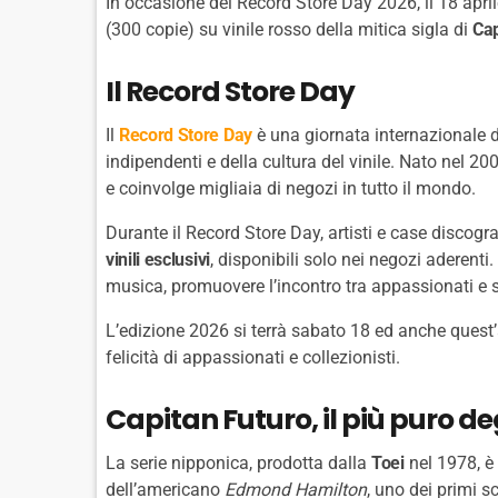
In occasione del Record Store Day 2026, il 18 apr
(300 copie) su vinile rosso della mitica sigla di
Cap
Il Record Store Day
Il
Record Store
Day
è una giornata internazionale d
indipendenti e della cultura del vinile. Nato nel 200
e coinvolge migliaia di negozi in tutto il mondo.
Durante il Record Store Day, artisti e case discog
vinili esclusivi
, disponibili solo nei negozi aderenti.
musica, promuovere l’incontro tra appassionati e 
L’edizione 2026 si terrà sabato 18 ed anche quest
felicità di appassionati e collezionisti.
Capitan Futuro, il più puro deg
La serie nipponica, prodotta dalla
Toei
nel 1978, è 
dell’americano
Edmond Hamilton
, uno dei primi sc