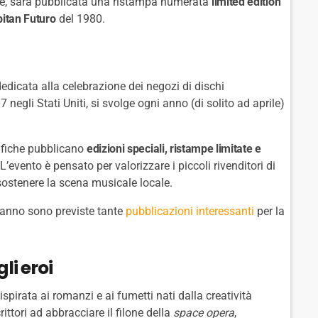
ile, sarà pubblicata una ristampa numerata
limited edition
itan Futuro
del 1980.
edicata alla celebrazione dei negozi di dischi
7 negli Stati Uniti, si svolge ogni anno (di solito ad aprile)
rafiche pubblicano
edizioni speciali, ristampe limitate e
 L’evento è pensato per valorizzare i piccoli rivenditori di
sostenere la scena musicale locale.
’anno sono previste tante
pubblicazioni interessanti
per la
li eroi
ispirata ai romanzi e ai fumetti nati dalla creatività
rittori ad abbracciare il filone della
space opera
,