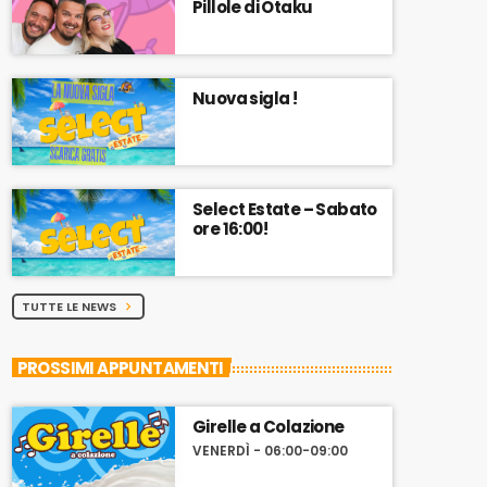
Pillole di Otaku
Nuova sigla !
Select Estate – Sabato
ore 16:00!
TUTTE LE NEWS
chevron_right
PROSSIMI APPUNTAMENTI
Girelle a Colazione
VENERDÌ - 06:00-09:00