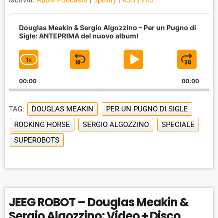
Iscriviti:
Apple Podcasts
|
Spotify
|
RSS
|
Info
A
u
Douglas Meakin & Sergio Algozzino – Per un Pugno di
d
Sigle: ANTEPRIMA del nuovo album!
i
o
1
X
S
P
J
C
P
H
l
K
L
U
00:00
A
00:00
a
I
A
M
y
N
e
G
P
Y
P
TAG:
DOUGLAS MEAKIN
PER UN PUGNO DI SIGLE
r
E
B
P
F
P
ROCKING HORSE
SERGIO ALGOZZINO
SPECIALE
A
A
O
L
SUPEROBOTS
A
C
U
R
Y
K
S
W
B
A
W
E
A
C
A
R
K
R
D
JEEG ROBOT – Douglas Meakin &
R
A
D
Sergio Algozzino: Video + Disco