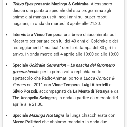
Tokyo Eyes
presenta Mazinga & Goldrake
: Alessandro
dedica una puntata speciale del suo programma agli
anime e ai manga usciti negli anni sui super robot
nagaiani, in onda da martedì 3 aprile alle 21:30.
Intervista a Vince Tempera
: una breve chiacchierata col
Maestro per parlare con lui dei 40 anni di Goldrake e dei
festeggiamenti “musicali” con la ristampa del 33 giri in
arrivo, in onda mercoledì 4 aprile alle 10:00 ed alle 18:00.
Speciale
Goldrake Generation – La nascita del fenomeno
generazionale
: per la prima volta replichiamo lo
spettacolo che RadioAnimati portò a
Lucca Comics &
Games
nel 2011 con
Vince Tempera
,
Luigi Albertelli
e
Silvio Pozzoli
, accompagnati da
La Mente di Tetsuya
e da
The Acappella Swingers
, in onda a partire da mercoledì 4
aprile alle 21:30.
Speciale
Mazinga Nostalgia
: la lunga chiacchierata con
Marco Pellitteri
che abbiamo mandato in onda due