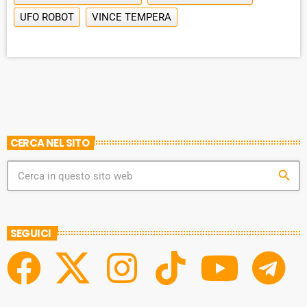
UFO ROBOT
VINCE TEMPERA
CERCA NEL SITO
search
SEGUICI