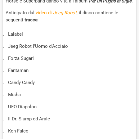
Horse e Superband dando vita all’album
Per un Pugno di Sigle
.
Anticipato dal
video di
Jeeg Robot
, il disco contiene le
seguenti
tracce
:
Lalabel
Jeeg Robot l’Uomo d’Acciaio
Forza Sugar!
Fantaman
Candy Candy
Misha
UFO Diapolon
Il Dr. Slump ed Arale
Ken Falco