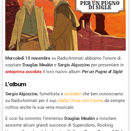
Mercoledì 10 novembre
su RadioAnimati abbiamo l’onore di
ospitare
Douglas Meakin
e
Sergio Algozzino
per presentare in
anteprima assoluta
il loro nuovo album
Per un Pugno di Sigle
!
L’album
Sergio Algozzino
, fumettista e
youtuber
che ben conosciamo
su RadioAnimati per il suo
Dalla China con Furore
, da sempre
coltiva anche la sua vena musicale.
E così ha convinto l’immenso
Douglas Meakin
a rivisitare
assieme alcuni grandi successi di Superobots, Rocking