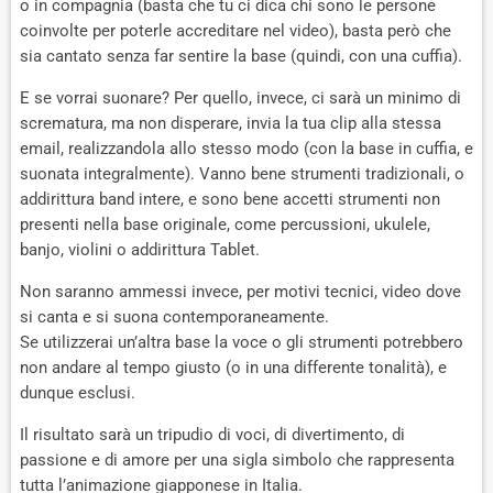
o in compagnia (basta che tu ci dica chi sono le persone
coinvolte per poterle accreditare nel video), basta però che
sia cantato senza far sentire la base (quindi, con una cuffia).
E se vorrai suonare? Per quello, invece, ci sarà un minimo di
scrematura, ma non disperare, invia la tua clip alla stessa
email, realizzandola allo stesso modo (con la base in cuffia, e
suonata integralmente). Vanno bene strumenti tradizionali, o
addirittura band intere, e sono bene accetti strumenti non
presenti nella base originale, come percussioni, ukulele,
banjo, violini o addirittura Tablet.
Non saranno ammessi invece, per motivi tecnici, video dove
si canta e si suona contemporaneamente.
Se utilizzerai un’altra base la voce o gli strumenti potrebbero
non andare al tempo giusto (o in una differente tonalità), e
dunque esclusi.
Il risultato sarà un tripudio di voci, di divertimento, di
passione e di amore per una sigla simbolo che rappresenta
tutta l’animazione giapponese in Italia.