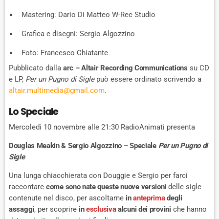
Mastering: Dario Di Matteo W-Rec Studio
Grafica e disegni: Sergio Algozzino
Foto: Francesco Chiatante
Pubblicato dalla
arc – Altair Recording Communications
su CD
e LP,
Per un Pugno di Sigle
può essere ordinato scrivendo a
altair.multimedia@gmail.com
.
Lo Speciale
Mercoledì 10 novembre alle 21:30 RadioAnimati presenta
Douglas Meakin & Sergio Algozzino – Speciale
Per un Pugno di
Sigle
Una lunga chiacchierata con Douggie e Sergio per farci
raccontare
come sono nate queste nuove versioni
delle sigle
contenute nel disco, per ascoltarne
in
anteprima
degli
assaggi
, per scoprire
in
esclusiva
alcuni dei provini
che hanno