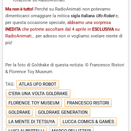
Ma non è tutto!
Perché su RadioAnimati non potevamo
dimenticarci omaggiare la mitica
sigla italiana
Ufo Robot
e,
per questa occasione speciale,
abbiamo una sorpresa
INEDITA
che potrete ascoltare dal 4 aprile in
ESCLUSIVA
su
RadioAnimati…
per adesso non vi vogliamo svelare niente di
più!
Per la foto di Goldrake di questa notizia: © Francesco Ristori
& Florence Toy Museum
TAG:
ATLAS UFO ROBOT
C'ERA UNA VOLTA GOLDRAKE
FLORENCE TOY MUSEUM
FRANCESCO RISTORI
GOLDRAKE
GOLDRAKE GENERATION
LA MENTE DI TETSUYA
LUCCA COMICS & GAMES
LUIGI ALBERTELLI
MARCO PELLITTERI