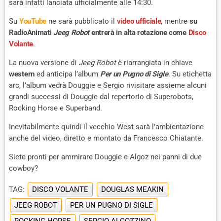
sarà infatti lanciata ufficialmente alle 14:30.
Su
YouTube
ne sarà pubblicato il
video ufficiale
, mentre
su
RadioAnimati
Jeeg Robot
entrerà in alta rotazione come
Disco
Volante
.
La nuova versione di
Jeeg Robot
è riarrangiata in chiave
western
ed anticipa l’album
Per un Pugno di Sigle
. Su etichetta
arc, l’album vedrà Douggie e Sergio rivisitare assieme alcuni
grandi successi di Douggie dal repertorio di Superobots,
Rocking Horse e Superband.
Inevitabilmente quindi il vecchio West sarà l’ambientazione
anche del video, diretto e montato da Francesco Chiatante.
Siete pronti per ammirare Douggie e Algoz nei panni di due
cowboy?
TAG:
DISCO VOLANTE
DOUGLAS MEAKIN
JEEG ROBOT
PER UN PUGNO DI SIGLE
ROCKING HORSE
SERGIO ALGOZZINO