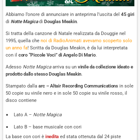
Abbiamo l’onore di annunciare in anteprima l’uscita del
45 giri
di
Notte Magica
di
Douglas Meakin
.
Si tratta della canzone di Natale realizzata da Douggie nel
1995, quella che
noi di RadioAnimati avevamo scoperto solo
un anno fa
! Scritta da Douglas Meakin, è da lui interpretata
con il
coro “Piccole Voci” di Angelo Di Mario
.
Adesso
Notte Magica
arriva su un
vinile da collezione ideato e
prodotto dallo stesso Douglas Meakin
.
Stampato dalla
arc – Altair Recording Communications
in sole
50 copie su vinile nero e in sole 50 copie su vinile rosso, il
disco contiene
Lato A –
Notte Magica
Lato B – base musicale con cori
La base con cori è
inedita
ed stata ottenuta dal 24 piste