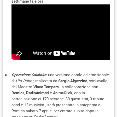
settimane fa è ora
.
Operazione Goldrake
: una versione corale ed emozionale
di
Ufo Robot
, realizzata da
Sergio Algozzino
, conl’avallo
del Maestro
Vince Tempera
, in collaborazione con
Romics
,
RadioAnimati
e
AnimeClick
, con la
partecipazione di 170 persone, 30 guest star, 3 tribute
band e 12 musicisti, sarà presentata in anteprima a
Romics sabato 7 aprile, per entrare subito dopo in
rotazione su RadioAnimati.