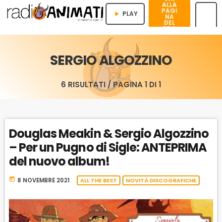
ALLA
PAGI
PLAY
play_arrow
NA
DEL
PRO
menu
GRA
MMA
SERGIO ALGOZZINO
6 RISULTATI / PAGINA 1 DI 1
Douglas Meakin & Sergio Algozzino
– Per un Pugno di Sigle: ANTEPRIMA
del nuovo album!
today
8 NOVEMBRE 2021
ALL THE BEST
NOVITÀ DISCOGRAFICHE