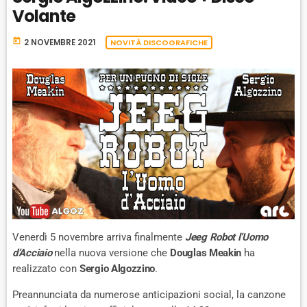
T
Volante
E
today
2 NOVEMBRE 2021
NOVITÀ DISCOGRAFICHE
Venerdì 5 novembre arriva finalmente
Jeeg Robot l’Uomo
d’Acciaio
nella nuova versione che
Douglas Meakin
ha
realizzato con
Sergio Algozzino
.
Preannunciata da numerose anticipazioni social, la canzone