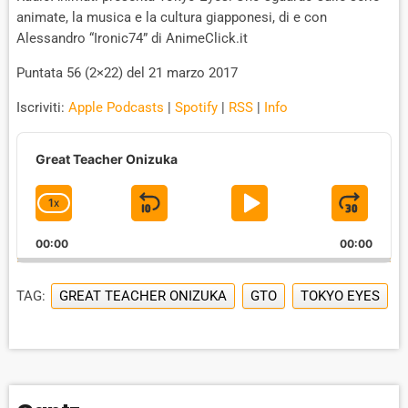
animate, la musica e la cultura giapponesi, di e con
Alessandro “Ironic74” di AnimeClick.it
Puntata 56 (2×22) del 21 marzo 2017
Iscriviti:
Apple Podcasts
|
Spotify
|
RSS
|
Info
A
u
Great Teacher Onizuka
d
i
1
X
S
P
J
C
o
P
H
K
L
U
l
00:00
A
00:00
I
A
M
a
N
y
G
P
Y
P
e
TAG:
GREAT TEACHER ONIZUKA
GTO
TOKYO EYES
E
B
P
F
r
P
A
A
O
L
A
C
U
R
Y
K
S
W
B