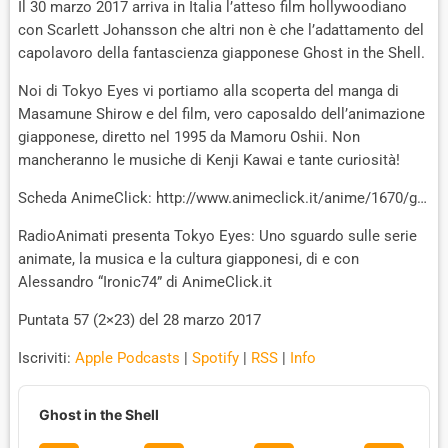
Il 30 marzo 2017 arriva in Italia l’atteso film hollywoodiano
con Scarlett Johansson che altri non è che l’adattamento del
capolavoro della fantascienza giapponese Ghost in the Shell.
Noi di Tokyo Eyes vi portiamo alla scoperta del manga di
Masamune Shirow e del film, vero caposaldo dell’animazione
giapponese, diretto nel 1995 da Mamoru Oshii. Non
mancheranno le musiche di Kenji Kawai e tante curiosità!
Scheda AnimeClick: http://www.animeclick.it/anime/1670/g…
RadioAnimati presenta Tokyo Eyes: Uno sguardo sulle serie
animate, la musica e la cultura giapponesi, di e con
Alessandro “Ironic74” di AnimeClick.it
Puntata 57 (2×23) del 28 marzo 2017
Iscriviti:
Apple Podcasts
|
Spotify
|
RSS
|
Info
A
u
Ghost in the Shell
d