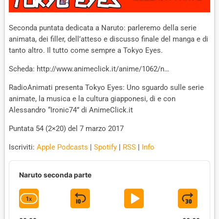
Seconda puntata dedicata a Naruto: parleremo della serie
animata, dei filler, dell’atteso e discusso finale del manga e di
tanto altro. Il tutto come sempre a Tokyo Eyes.
Scheda: http://www.animeclick.it/anime/1062/n…
RadioAnimati presenta Tokyo Eyes: Uno sguardo sulle serie
animate, la musica e la cultura giapponesi, di e con
Alessandro “Ironic74” di AnimeClick.it
Puntata 54 (2×20) del 7 marzo 2017
Iscriviti:
Apple Podcasts
|
Spotify
|
RSS
|
Info
A
u
Naruto seconda parte
d
i
1
X
S
P
J
C
o
P
H
K
L
U