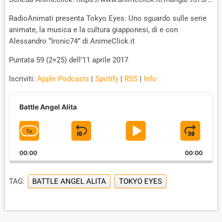
RadioAnimati presenta Tokyo Eyes: Uno sguardo sulle serie
animate, la musica e la cultura giapponesi, di e con
Alessandro “Ironic74” di AnimeClick.it
Puntata 59 (2×25) dell’11 aprile 2017
Iscriviti:
Apple Podcasts
|
Spotify
|
RSS
|
Info
A
u
Battle Angel Alita
d
i
1
X
S
P
J
C
o
P
H
K
L
U
l
00:00
A
00:00
I
A
M
a
N
y
G
P
Y
P
e
TAG:
BATTLE ANGEL ALITA
TOKYO EYES
E
B
P
F
r
P
A
A
O
L
A
C
U
R