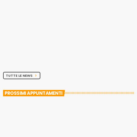
TUTTE LE NEWS
chevron_right
PROSSIMI APPUNTAMENTI