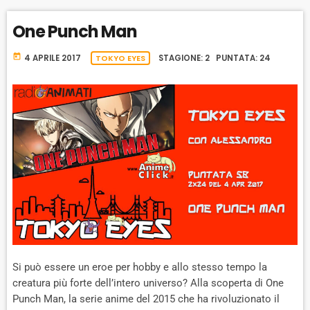
Y
K
S
W
B
One Punch Man
A
W
E
A
C
A
R
K
today
4 APRILE 2017
TOKYO EYES
STAGIONE: 2 PUNTATA: 24
R
D
R
A
D
T
E
Si può essere un eroe per hobby e allo stesso tempo la
creatura più forte dell’intero universo? Alla scoperta di One
Punch Man, la serie anime del 2015 che ha rivoluzionato il