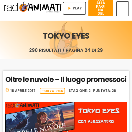
ALLA
PAGI
PLAY
play_arrow
NA
DEL
PRO
menu
GRA
MMA
TOKYO EYES
290 RISULTATI / PAGINA 24 DI 29
Oltre le nuvole – Il luogo promessoci
today
18 APRILE 2017
TOKYO EYES
STAGIONE: 2 PUNTATA: 26