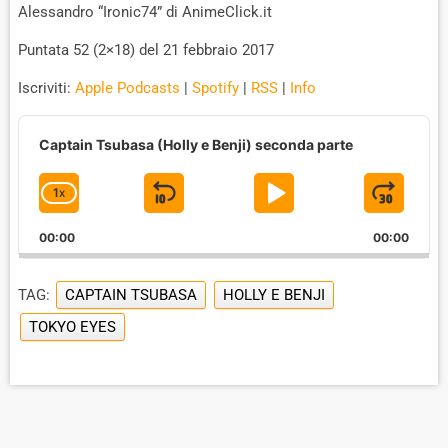
Alessandro “Ironic74” di AnimeClick.it
Puntata 52 (2×18) del 21 febbraio 2017
Iscriviti:
Apple Podcasts
|
Spotify
|
RSS
|
Info
A
u
Captain Tsubasa (Holly e Benji) seconda parte
d
i
1
X
S
P
J
C
o
P
H
K
L
U
l
00:00
A
00:00
I
A
M
a
N
y
G
P
Y
P
e
TAG:
CAPTAIN TSUBASA
HOLLY E BENJI
E
B
P
F
r
P
TOKYO EYES
A
A
O
L
A
C
U
R
Y
K
S
W
B
A
W
E
A
C