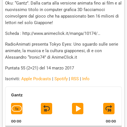
Oku: “Gantz”. Dalla carta alla versione animata fino ai film e al
nuovissimo titolo in computer grafica 3D facciamoci
coinvolgere dal gioco che ha appassionato ben 16 milioni di
lettori nel solo Giappone!
Scheda : http://www.animeclick.it/manga/10174/…
RadioAnimati presenta Tokyo Eyes: Uno sguardo sulle serie
animate, la musica e la cultura giapponesi, di e con
Alessandro “Ironic74” di AnimeClick.it
Puntata 55 (2×21) del 14 marzo 2017
Iscriviti:
Apple Podcasts
|
Spotify
|
RSS
|
Info
A
u
Gantz
d
i
1
X
S
P
J
C
o
P
H
K
L
U
l
00:00
A
00:00
a