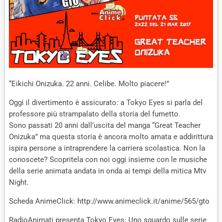
“Eikichi Onizuka. 22 anni. Celibe. Molto piacere!”
Oggi il divertimento è assicurato: a Tokyo Eyes si parla del
professore più strampalato della storia del fumetto.
Sono passati 20 anni dall’uscita del manga “Great Teacher
Onizuka” ma questa storia è ancora molto amata e addirittura
ispira persone a intraprendere la carriera scolastica. Non la
conoscete? Scopritela con noi oggi insieme con le musiche
della serie animata andata in onda ai tempi della mitica Mtv
Night.
Scheda AnimeClick: http://www.animeclick.it/anime/565/gto
RadioAnimati presenta Tokyo Eyes: Uno sguardo sulle serie