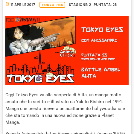
D
T
today
11 APRILE 2017
TOKYO EYES
STAGIONE: 2 PUNTATA: 25
E
Oggi Tokyo Eyes va alla scoperta di Alita, un manga molto
amato che fu scritto e illustrato da Yukito Kishiro nel 1991.
Manga che presto riceverà un adattamento hollywoodiano e
che sta tornando in una nuova edizione grazie a Planet
Manga.
Scheda Animeclick: https://www.animeclick.it/manga/9575/…