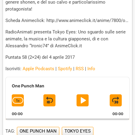
genere shonen, e del suo calvo e particolarissimo
protagonista!
Scheda Animeclick: http://www.animeclick.it/anime/7800/o…
RadioAnimati presenta Tokyo Eyes: Uno sguardo sulle serie
animate, la musica e la cultura giapponesi, di e con
Alessandro “Ironic74” di AnimeClick.it
Puntata 58 (2×24) del 4 aprile 2017
Iscriviti:
Apple Podcasts
|
Spotify
|
RSS
|
Info
A
u
One Punch Man
d
i
1
X
S
P
J
C
o
P
H
K
L
U
l
00:00
A
00:00
I
A
M
a
N
y
G
P
Y
P
e
TAG:
ONE PUNCH MAN
TOKYO EYES
E