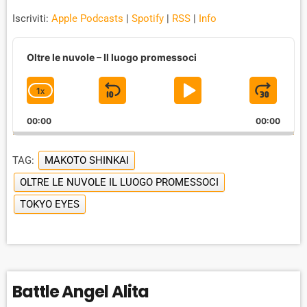
Iscriviti:
Apple Podcasts
|
Spotify
|
RSS
|
Info
A
u
Oltre le nuvole – Il luogo promessoci
d
i
1
X
S
P
J
C
o
P
H
K
L
U
l
00:00
A
00:00
I
A
M
a
N
y
G
P
Y
P
e
TAG:
MAKOTO SHINKAI
E
B
P
F
r
P
OLTRE LE NUVOLE IL LUOGO PROMESSOCI
A
A
O
L
TOKYO EYES
A
C
U
R
Y
K
S
W
B
A
W
E
A
C
A
R
K
R
D
Battle Angel Alita
R
A