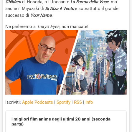
Children
di Hosoda, o il toccante
La Forma della Voce
,
ma
anche il Miyazaki di
Si Alza il Vento
e soprattutto il grande
successo di
Your Name.
Ne parleremo a
Tokyo Eyes
, non mancate!
Iscriviti:
Apple Podcasts
|
Spotify
|
RSS
|
Info
A
u
I migliori film anime degli ultimi 20 anni (seconda
d
parte)
i