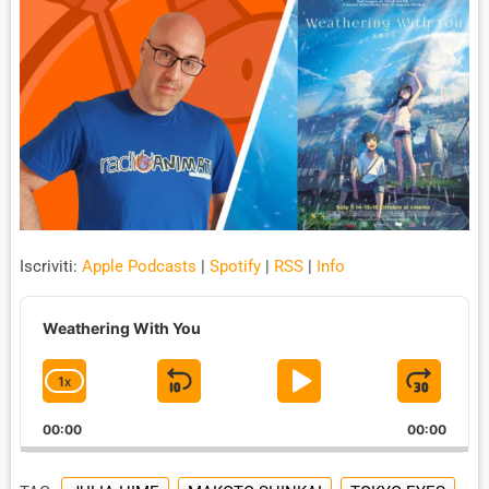
Iscriviti:
Apple Podcasts
|
Spotify
|
RSS
|
Info
A
u
Weathering With You
d
i
1
X
S
P
J
C
o
P
H
K
L
U
l
00:00
A
00:00
I
A
M
a
N
y
G
P
Y
P