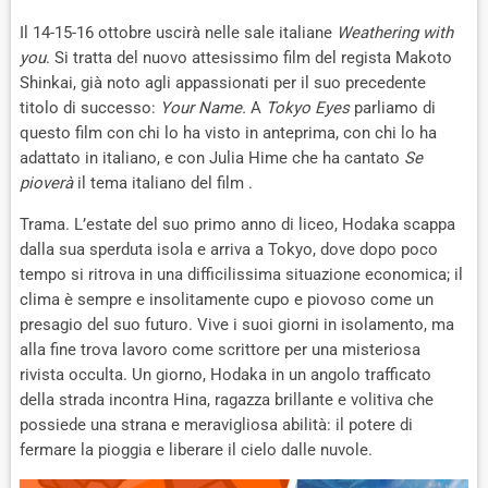
Il 14-15-16 ottobre uscirà nelle sale italiane
Weathering with
you
. Si tratta del nuovo attesissimo film del regista Makoto
Shinkai, già noto agli appassionati per il suo precedente
titolo di successo:
Your Name.
A
Tokyo Eyes
parliamo di
questo film con chi lo ha visto in anteprima, con chi lo ha
adattato in italiano, e con Julia Hime che ha cantato
Se
pioverà
il tema italiano del film .
Trama. L’estate del suo primo anno di liceo, Hodaka scappa
dalla sua sperduta isola e arriva a Tokyo, dove dopo poco
tempo si ritrova in una difficilissima situazione economica; il
clima è sempre e insolitamente cupo e piovoso come un
presagio del suo futuro. Vive i suoi giorni in isolamento, ma
alla fine trova lavoro come scrittore per una misteriosa
rivista occulta. Un giorno, Hodaka in un angolo trafficato
della strada incontra Hina, ragazza brillante e volitiva che
possiede una strana e meravigliosa abilità: il potere di
fermare la pioggia e liberare il cielo dalle nuvole.