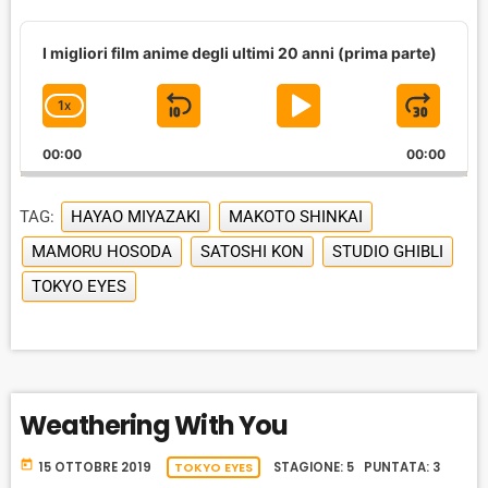
A
u
I migliori film anime degli ultimi 20 anni (prima parte)
d
i
1
X
S
P
J
C
o
P
H
K
L
U
l
00:00
A
00:00
I
A
M
a
N
y
G
P
Y
P
e
TAG:
HAYAO MIYAZAKI
MAKOTO SHINKAI
E
B
P
F
r
P
MAMORU HOSODA
SATOSHI KON
STUDIO GHIBLI
A
A
O
L
TOKYO EYES
A
C
U
R
Y
K
S
W
B
A
W
E
A
C
A
R
K
R
D
Weathering With You
R
A
D
T
today
15 OTTOBRE 2019
TOKYO EYES
STAGIONE: 5 PUNTATA: 3
E