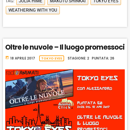
e
TAG:
JULIA HIME
MAKOTO SHINKAI
TOKYO EYES
E
B
P
F
r
P
WEATHERING WITH YOU
A
A
O
L
A
C
U
R
Y
K
S
W
B
A
W
E
A
C
Oltre le nuvole – Il luogo promessoci
A
R
K
R
D
R
today
18 APRILE 2017
TOKYO EYES
STAGIONE: 2 PUNTATA: 26
A
D
T
E