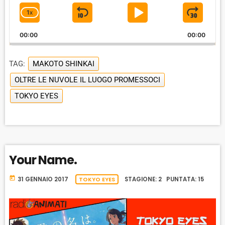
i
1
X
S
P
J
C
o
P
H
K
L
U
l
00:00
A
00:00
I
A
M
a
N
y
G
P
Y
P
e
TAG:
MAKOTO SHINKAI
E
B
P
F
r
P
OLTRE LE NUVOLE IL LUOGO PROMESSOCI
A
A
O
L
TOKYO EYES
A
C
U
R
Y
K
S
W
B
A
W
E
A
C
A
R
K
R
D
Your Name.
R
A
D
T
today
31 GENNAIO 2017
TOKYO EYES
STAGIONE: 2 PUNTATA: 15
E