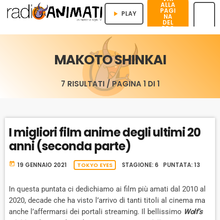
ALLA
PAGI
PLAY
play_arrow
NA
DEL
PRO
menu
GRA
MMA
MAKOTO SHINKAI
7 RISULTATI / PAGINA 1 DI 1
I migliori film anime degli ultimi 20
anni (seconda parte)
today
19 GENNAIO 2021
TOKYO EYES
STAGIONE: 6 PUNTATA: 13
In questa puntata ci dedichiamo ai film più amati dal 2010 al
2020, decade che ha visto l’arrivo di tanti titoli al cinema ma
anche l’affermarsi dei portali streaming. Il bellissimo
Wolf’s