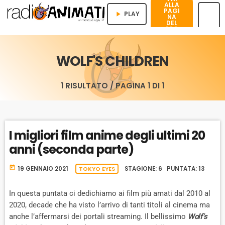
ALLA
PAGI
PLAY
play_arrow
NA
DEL
PRO
menu
GRA
MMA
WOLF'S CHILDREN
1 RISULTATO / PAGINA 1 DI 1
I migliori film anime degli ultimi 20
anni (seconda parte)
today
19 GENNAIO 2021
TOKYO EYES
STAGIONE: 6 PUNTATA: 13
In questa puntata ci dedichiamo ai film più amati dal 2010 al
2020, decade che ha visto l’arrivo di tanti titoli al cinema ma
anche l’affermarsi dei portali streaming. Il bellissimo
Wolf’s