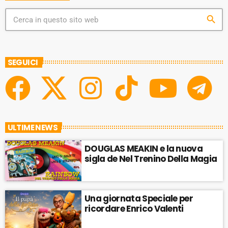
search
SEGUICI
ULTIME NEWS
DOUGLAS MEAKIN e la nuova
sigla de Nel Trenino Della Magia
Una giornata Speciale per
ricordare Enrico Valenti