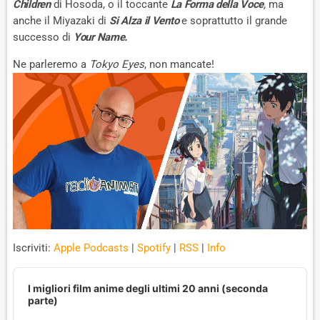
Children
di Hosoda, o il toccante
La Forma della Voce
,
ma
anche il Miyazaki di
Si Alza il Vento
e soprattutto il grande
successo di
Your Name.
Ne parleremo a
Tokyo Eyes
, non mancate!
Iscriviti:
Apple Podcasts
|
Spotify
|
RSS
|
Info
A
u
I migliori film anime degli ultimi 20 anni (seconda
d
parte)
i