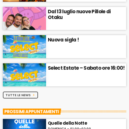
Dal 13 luglio nuove Pillole di
Otaku
Nuova sigla !
Select Estate – Sabato ore 16:00!
TUTTE LE NEWS
chevron_right
PROSSIMI APPUNTAMENTI
Quelle della Notte