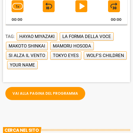
o
1
X
S
P
J
C
P
H
l
K
L
U
00:00
A
00:00
a
I
A
M
y
N
e
G
P
Y
P
TAG:
HAYAO MIYAZAKI
LA FORMA DELLA VOCE
r
E
B
P
F
P
MAKOTO SHINKAI
MAMORU HOSODA
A
A
O
L
SI ALZA IL VENTO
A
TOKYO EYES
WOLF'S CHILDREN
C
U
R
Y
YOUR NAME
K
S
W
B
A
W
E
A
C
A
R
K
R
D
R
VAI ALLA PAGINA DEL PROGRAMMA
A
D
T
E
CERCA NEL SITO