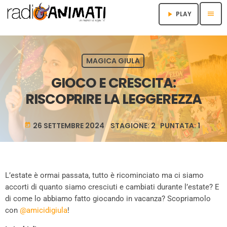
menu
PLAY
play_arrow
MAGICA GIULA
GIOCO E CRESCITA:
RISCOPRIRE LA LEGGEREZZA
26 SETTEMBRE 2024 STAGIONE: 2 PUNTATA: 1
today
L’estate è ormai passata, tutto è ricominciato ma ci siamo
accorti di quanto siamo cresciuti e cambiati durante l’estate? E
di come lo abbiamo fatto giocando in vacanza? Scopriamolo
con
@amicidigiula
!