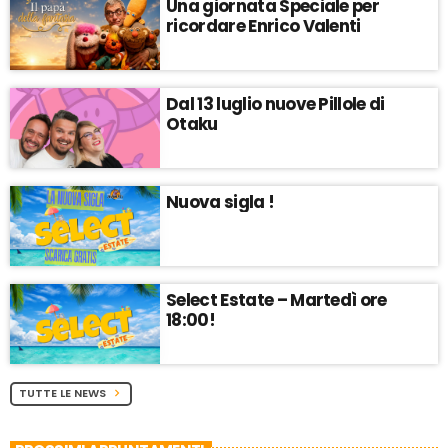
Una giornata Speciale per
ricordare Enrico Valenti
Dal 13 luglio nuove Pillole di
Otaku
Nuova sigla !
Select Estate – Martedì ore
18:00!
TUTTE LE NEWS
chevron_right