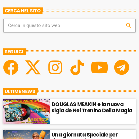
D
T
CERCA NEL SITO
E
search
SEGUICI
ULTIME NEWS
DOUGLAS MEAKIN e la nuova
sigla de Nel Trenino Della Magia
Una giornata Speciale per