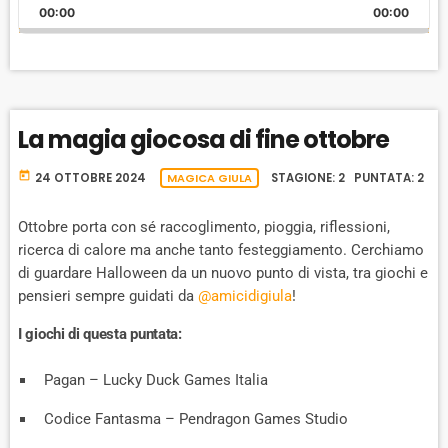
K
L
U
l
00:00
A
00:00
I
A
M
a
N
y
G
P
Y
P
e
E
B
P
F
r
P
A
A
O
L
La magia giocosa di fine ottobre
A
C
U
R
Y
K
S
W
B
today
24 OTTOBRE 2024
MAGICA GIULA
STAGIONE: 2 PUNTATA: 2
A
W
E
A
C
A
R
Ottobre porta con sé raccoglimento, pioggia, riflessioni,
K
ricerca di calore ma anche tanto festeggiamento. Cerchiamo
R
D
R
di guardare Halloween da un nuovo punto di vista, tra giochi e
A
D
T
pensieri sempre guidati da
@amicidigiula
!
E
I giochi di questa puntata:
Pagan – Lucky Duck Games Italia
Codice Fantasma – Pendragon Games Studio