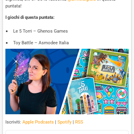
A
D
T
puntata!
E
I giochi di questa puntata:
Le 5 Torri – Ghenos Games
Toy Battle – Asmodee Italia
Iscriviti:
Apple Podcasts
|
Spotify
|
RSS
A