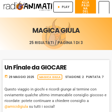
ALLA
PAGI
PLAY
play_arrow
NA
DEL
PRO
menu
GRA
MMA
MAGICA GIULA
25 RISULTATI / PAGINA 1 DI 3
Un Finale da GIOCARE
today
29 MAGGIO 2025
MAGICA GIULA
STAGIONE: 2 PUNTATA: 7
Questo viaggio in giochi e ricordi giunge al termine con
ovviamente qualche ultimo immancabile consiglio giocoso e
ricordate: potete continuare a chiedere consiglio a
@amicidigiula
su tutti i social!