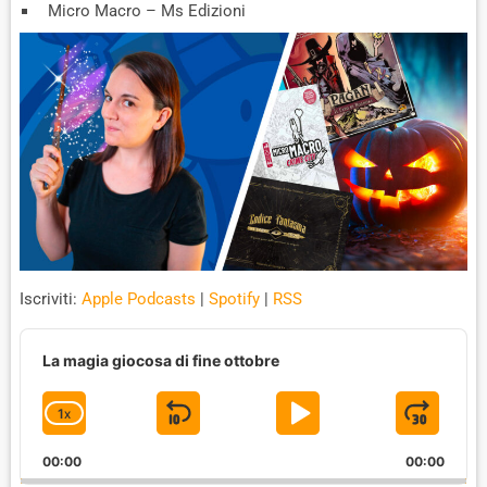
Micro Macro – Ms Edizioni
Iscriviti:
Apple Podcasts
|
Spotify
|
RSS
A
u
La magia giocosa di fine ottobre
d
i
1
X
S
P
J
C
o
P
H
K
L
U
l
00:00
A
00:00
a