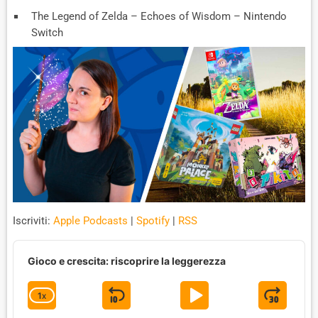
The Legend of Zelda – Echoes of Wisdom – Nintendo
Switch
Iscriviti:
Apple Podcasts
|
Spotify
|
RSS
A
u
Gioco e crescita: riscoprire la leggerezza
d
i
1
X
S
P
J
C
o
P
H