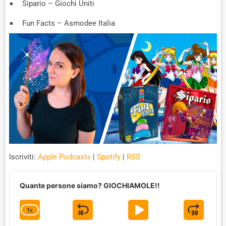
Sipario – Giochi Uniti
Fun Facts – Asmodee Italia
Iscriviti:
Apple Podcasts
|
Spotify
|
RSS
A
u
Quante persone siamo? GIOCHIAMOLE!!
d
i
1
X
S
P
J
C
o
P
H