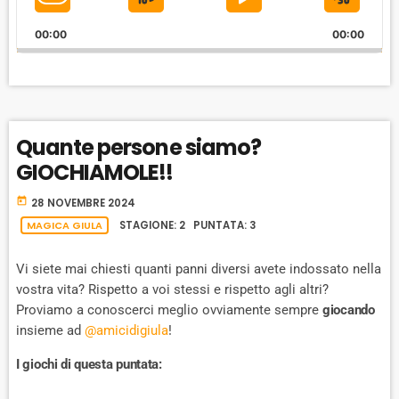
S
P
J
C
o
P
H
K
L
U
l
00:00
A
00:00
I
A
M
a
N
y
G
P
Y
P
e
E
B
P
F
r
P
A
A
O
L
Quante persone siamo?
A
C
U
R
Y
GIOCHIAMOLE!!
K
S
W
B
A
W
E
A
today
28 NOVEMBRE 2024
C
A
R
MAGICA GIULA
STAGIONE: 2 PUNTATA: 3
K
R
D
R
A
Vi siete mai chiesti quanti panni diversi avete indossato nella
D
T
vostra vita? Rispetto a voi stessi e rispetto agli altri?
E
Proviamo a conoscerci meglio ovviamente sempre
giocando
insieme ad
@amicidigiula
!
I giochi di questa puntata: