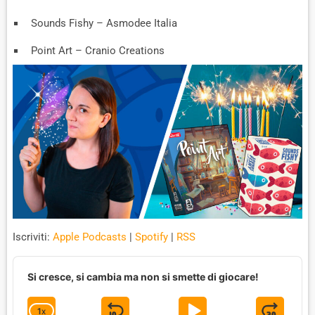
Sounds Fishy – Asmodee Italia
Point Art – Cranio Creations
Iscriviti:
Apple Podcasts
|
Spotify
|
RSS
A
u
Si cresce, si cambia ma non si smette di giocare!
d
i
1
X