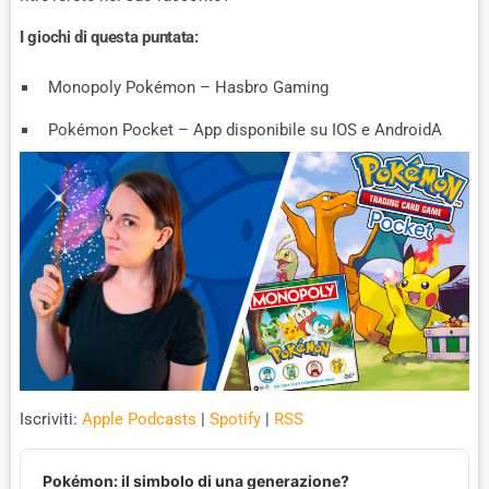
I giochi di questa puntata:
Monopoly Pokémon – Hasbro Gaming
Pokémon Pocket – App disponibile su IOS e AndroidA
Iscriviti:
Apple Podcasts
|
Spotify
|
RSS
A
u
Pokémon: il simbolo di una generazione?