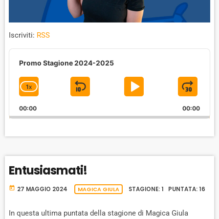
Iscriviti:
RSS
A
u
Promo Stagione 2024-2025
d
i
1
X
S
P
J
C
o
P
H
K
L
U
l
00:00
A
00:00
I
A
M
a
N
y
G
P
Y
P
e
E
B
P
F
r
P
A
A
O
L
Entusiasmati!
A
C
U
R
Y
K
S
W
B
today
27 MAGGIO 2024
MAGICA GIULA
STAGIONE: 1 PUNTATA: 16
A
W
E
A
C
A
R
In questa ultima puntata della stagione di Magica Giula
K