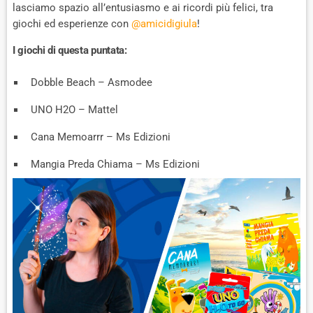
lasciamo spazio all’entusiasmo e ai ricordi più felici, tra
R
D
R
giochi ed esperienze con
@amicidigiula
!
A
D
T
I giochi di questa puntata:
E
Dobble Beach – Asmodee
UNO H2O – Mattel
Cana Memoarrr – Ms Edizioni
Mangia Preda Chiama – Ms Edizioni