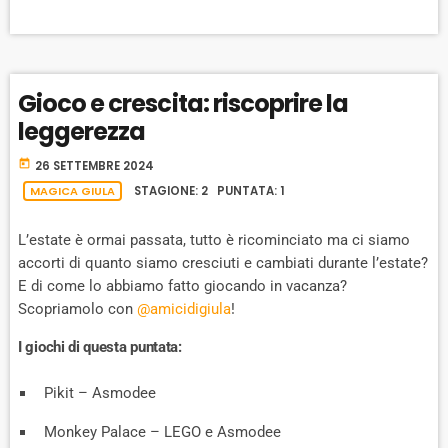
I
A
M
N
y
G
P
Y
P
e
E
B
P
F
r
P
A
A
O
L
Gioco e crescita: riscoprire la
A
C
U
R
Y
leggerezza
K
S
W
B
A
W
E
A
today
26 SETTEMBRE 2024
C
A
R
MAGICA GIULA
STAGIONE: 2 PUNTATA: 1
K
R
D
R
A
L’estate è ormai passata, tutto è ricominciato ma ci siamo
D
T
accorti di quanto siamo cresciuti e cambiati durante l’estate?
E
E di come lo abbiamo fatto giocando in vacanza?
Scopriamolo con
@amicidigiula
!
I giochi di questa puntata:
Pikit – Asmodee
Monkey Palace – LEGO e Asmodee