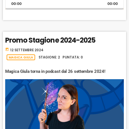
K
L
U
l
00:00
A
00:00
I
A
M
a
N
y
G
P
Y
P
e
E
B
P
F
r
P
A
A
O
L
Promo Stagione 2024-2025
A
C
U
R
Y
K
S
W
today
B
12 SETTEMBRE 2024
A
W
E
A
MAGICA GIULA
STAGIONE: 2 PUNTATA: 0
C
A
R
K
Magica Giula torna in podcast dal 26 settembre 2024!
R
D
R
A
D
T
E