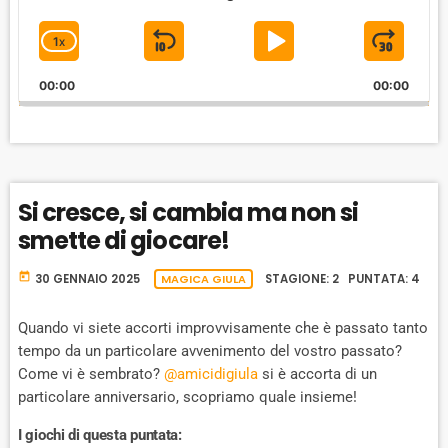
d
i
1
X
S
P
J
C
o
P
H
K
L
U
l
00:00
A
00:00
I
A
M
a
N
y
G
P
Y
P
e
E
B
P
F
r
P
A
A
O
L
Si cresce, si cambia ma non si
A
C
U
R
Y
smette di giocare!
K
S
W
B
A
W
E
A
today
30 GENNAIO 2025
MAGICA GIULA
STAGIONE: 2 PUNTATA: 4
C
A
R
K
R
D
R
Quando vi siete accorti improvvisamente che è passato tanto
A
tempo da un particolare avvenimento del vostro passato?
D
T
Come vi è sembrato?
@amicidigiula
si è accorta di un
E
particolare anniversario, scopriamo quale insieme!
I giochi di questa puntata: