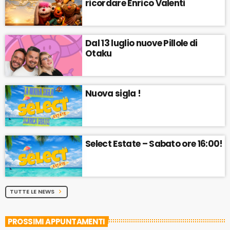
ricordare Enrico Valenti
Dal 13 luglio nuove Pillole di
Otaku
Nuova sigla !
Select Estate – Sabato ore 16:00!
TUTTE LE NEWS
chevron_right
PROSSIMI APPUNTAMENTI