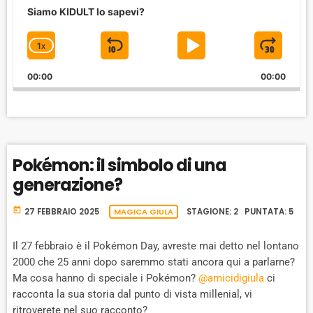
u
Siamo KIDULT lo sapevi?
d
i
1
X
S
P
J
C
o
P
H
K
L
U
l
00:00
A
00:00
I
A
M
a
N
y
G
P
Y
P
e
E
B
P
F
r
P
A
A
O
L
Pokémon: il simbolo di una
A
C
U
R
Y
generazione?
K
S
W
B
A
W
E
A
today
27 FEBBRAIO 2025
MAGICA GIULA
STAGIONE: 2 PUNTATA: 5
C
A
R
K
R
D
R
Il 27 febbraio è il Pokémon Day, avreste mai detto nel lontano
A
2000 che 25 anni dopo saremmo stati ancora qui a parlarne?
D
T
Ma cosa hanno di speciale i Pokémon?
@amicidigiula
ci
E
racconta la sua storia dal punto di vista millenial, vi
ritroverete nel suo racconto?