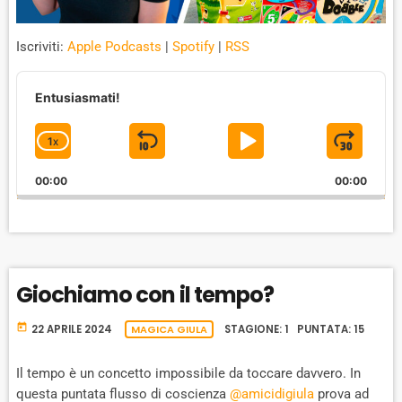
Iscriviti:
Apple Podcasts
|
Spotify
|
RSS
A
u
Entusiasmati!
d
i
1
X
S
P
J
C
o
P
H
K
L
U
l
00:00
A
00:00
I
A
M
a
N
y
G
P
Y
P
e
E
B
P
F
r
P
A
A
O
L
Giochiamo con il tempo?
A
C
U
R
Y
K
S
W
B
today
22 APRILE 2024
MAGICA GIULA
STAGIONE: 1 PUNTATA: 15
A
W
E
A
C
A
R
Il tempo è un concetto impossibile da toccare davvero. In
K
questa puntata flusso di coscienza
@amicidigiula
prova ad
R