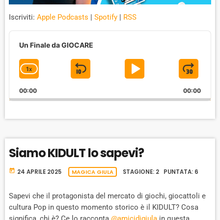
Iscriviti:
Apple Podcasts
|
Spotify
|
RSS
A
u
Un Finale da GIOCARE
d
i
1
X
S
P
J
C
o
P
H
K
L
U
l
00:00
A
00:00
I
A
M
a
N
y
G
P
Y
P
e
E
B
P
F
r
P
A
A
O
L
Siamo KIDULT lo sapevi?
A
C
U
R
Y
K
S
W
B
today
24 APRILE 2025
MAGICA GIULA
STAGIONE: 2 PUNTATA: 6
A
W
E
A
C
A
R
Sapevi che il protagonista del mercato di giochi, giocattoli e
K
cultura Pop in questo momento storico è il KIDULT? Cosa
R
D
R
significa, chi è? Ce lo racconta
@amicidigiula
in questa