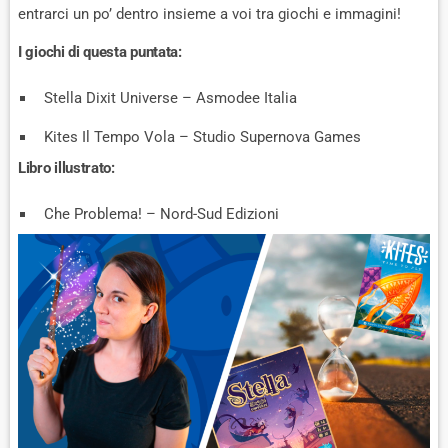
R
D
entrarci un po’ dentro insieme a voi tra giochi e immagini!
A
D
T
I giochi di questa puntata:
E
Stella Dixit Universe – Asmodee Italia
Kites Il Tempo Vola – Studio Supernova Games
Libro illustrato:
Che Problema! – Nord-Sud Edizioni