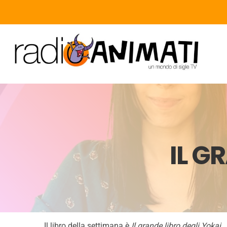
IL G
Il libro della settimana è
Il grande libro degli Yokai