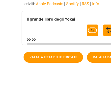
Iscriviti:
Apple Podcasts
|
Spotify
|
RSS
|
Info
A
u
Il grande libro degli Yokai
d
i
1
X
C
o
H
P
00:00
A
l
I
N
a
G
y
E
VAI ALLA LISTA DELLE PUNTATE
VAI ALLA 
e
P
r
L
A
Y
B
A
C
K
R
A