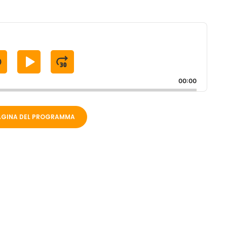
S
P
J
K
L
U
00:00
A
M
P
Y
P
PAGINA DEL PROGRAMMA
B
P
F
A
A
O
C
U
R
K
S
W
W
E
A
A
R
R
D
D