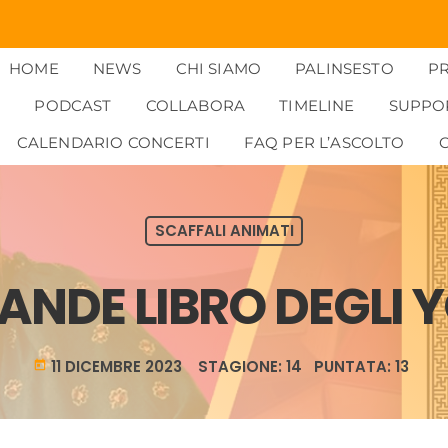
HOME
NEWS
CHI SIAMO
PALINSESTO
P
PODCAST
COLLABORA
TIMELINE
SUPPO
CALENDARIO CONCERTI
FAQ PER L’ASCOLTO
SCAFFALI ANIMATI
RANDE LIBRO DEGLI 
11 DICEMBRE 2023 STAGIONE: 14 PUNTATA: 13
today