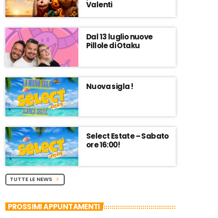
Valenti
Dal 13 luglio nuove
Pillole di Otaku
Nuova sigla !
Select Estate – Sabato
ore 16:00!
TUTTE LE NEWS
chevron_right
PROSSIMI APPUNTAMENTI