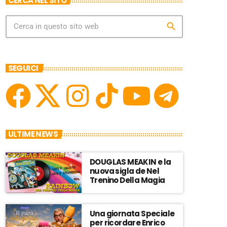
CERCA NEL SITO
search
SEGUICI
ULTIME NEWS
DOUGLAS MEAKIN e la
nuova sigla de Nel
Trenino Della Magia
Una giornata Speciale
per ricordare Enrico