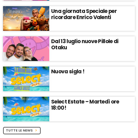
Una giornata Speciale per
ricordare Enrico Valenti
Dal 13 luglio nuove Pillole di
Otaku
Nuova sigla !
Select Estate – Martedì ore
18:00!
TUTTE LE NEWS
chevron_right