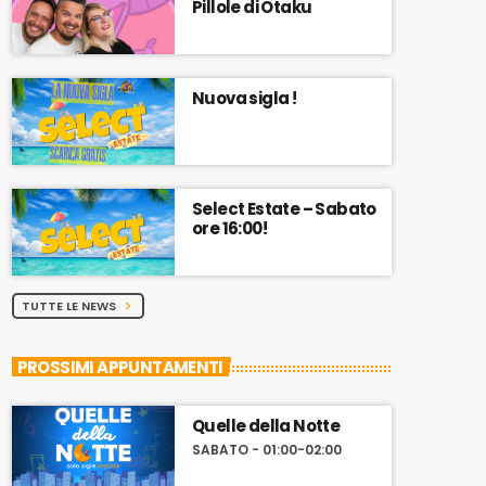
Pillole di Otaku
Nuova sigla !
Select Estate – Sabato
ore 16:00!
TUTTE LE NEWS
chevron_right
PROSSIMI APPUNTAMENTI
Quelle della Notte
SABATO - 01:00-02:00