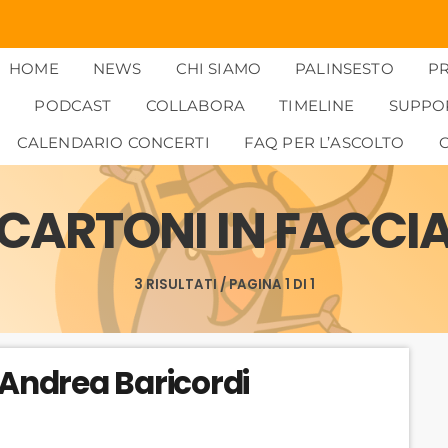
HOME
NEWS
CHI SIAMO
PALINSESTO
P
PODCAST
COLLABORA
TIMELINE
SUPPO
CALENDARIO CONCERTI
FAQ PER L’ASCOLTO
CARTONI IN FACCI
3 RISULTATI / PAGINA 1 DI 1
 Andrea Baricordi