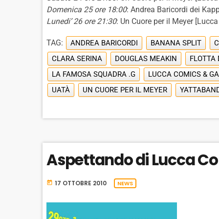
Domenica 25 ore 18:00
: Andrea Baricordi dei Kap
Lunedi’ 26 ore 21:30
: Un Cuore per il Meyer [Lucc
TAG:
ANDREA BARICORDI
BANANA SPLIT
C
CLARA SERINA
DOUGLAS MEAKIN
FLOTTA 
LA FAMOSA SQUADRA .G
LUCCA COMICS & G
UATÀ
UN CUORE PER IL MEYER
YATTABAN
Aspettando di Lucca C
17 OTTOBRE 2010
today
NEWS