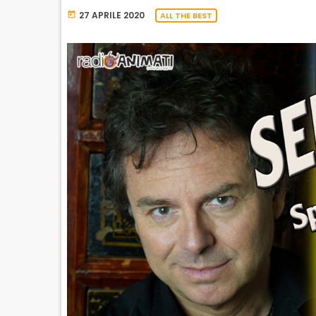
27 APRILE 2020
today
ALL THE BEST