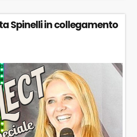
C
U
R
K
S
W
ta Spinelli in collegamento
W
E
A
A
R
R
D
D