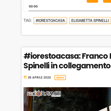
o
H
P
00:00
A
l
I
N
a
G
TAG:
#IORESTOACASA
ELISABETTA SPINELLI
y
E
e
P
r
L
A
Y
B
#iorestoacasa: Franco 
A
C
Spinelli in collegamento
K
R
A
25 APRILE 2020
today
NEWS
T
E