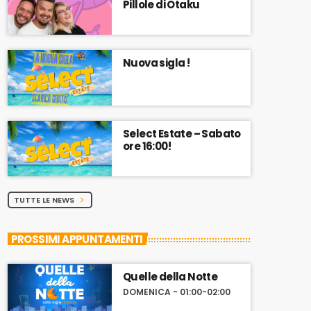
Pillole di Otaku
Nuova sigla !
Select Estate – Sabato
ore 16:00!
TUTTE LE NEWS
chevron_right
PROSSIMI APPUNTAMENTI
Quelle della Notte
DOMENICA - 01:00-02:00