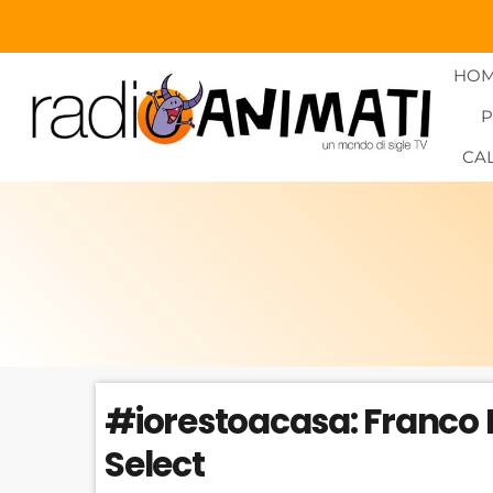
HO
CA
#iorestoacasa: Franco 
Select