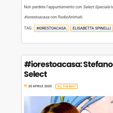
Non perdete l’appuntamento con
Select Speciale
l
#iorestoacasa
con RadioAnimati.
TAG:
#IORESTOACASA
ELISABETTA SPINELLI
#iorestoacasa: Stefano
Select
20 APRILE 2020
today
ALL THE BEST