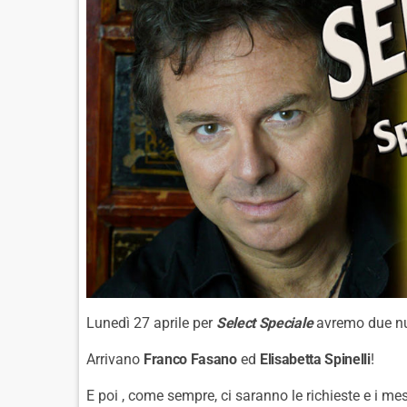
Lunedì 27 aprile per
Select Speciale
avremo due nuo
Arrivano
Franco Fasano
ed
Elisabetta Spinelli
!
E poi , come sempre, ci saranno le richieste e i me