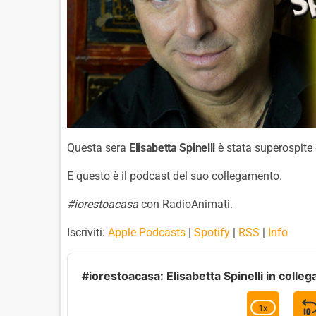
Questa sera
Elisabetta Spinelli
è stata superospite
E questo è il podcast del suo collegamento.
#iorestoacasa
con RadioAnimati.
Iscriviti:
Apple Podcasts
|
Spotify
|
RSS
|
Info
A
u
#iorestoacasa: Elisabetta Spinelli in colle
d
i
1
X
C