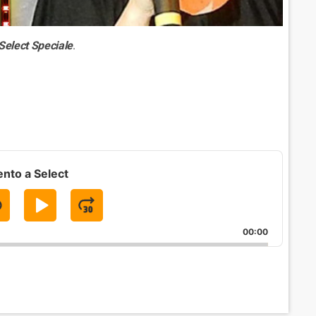
Select Speciale
.
nto a Select
S
P
J
K
L
U
00:00
A
M
P
Y
P
B
P
F
A
A
O