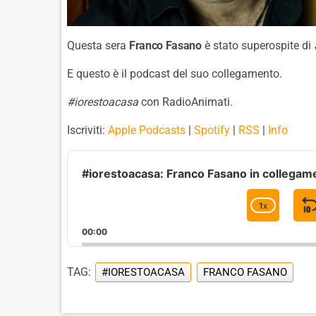
Questa sera
Franco Fasano
è stato superospite di
E questo è il podcast del suo collegamento.
#iorestoacasa
con RadioAnimati.
Iscriviti:
Apple Podcasts
|
Spotify
|
RSS
|
Info
A
u
#iorestoacasa: Franco Fasano in collegame
d
i
1
X
C
o
H
P
00:00
A
l
I
N
a
G
TAG:
#IORESTOACASA
FRANCO FASANO
y
E
e
P
r
L