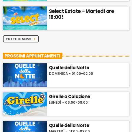
Select Estate – Martedì ore
18:00!
TUTTE LE NEWS
chevron_right
PROSSIMI APPUNTAMENTI
Quelle della Notte
DOMENICA - 01:00-02:00
Girelle a Colazione
LUNEDÌ - 06:00-09:00
Quelle della Notte
MARTEDÌ - 01:00-02:00