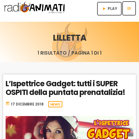
menu
PLAY
play_arrow
LILLETTA
1 RISULTATO / PAGINA 1 DI 1
L’Ispettrice Gadget: tutti i SUPER
OSPITI della puntata prenatalizia!
today
17 DICEMBRE 2018
NEWS