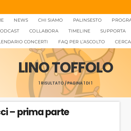
ME
NEWS
CHI SIAMO
PALINSESTO
PROGR
PODCAST
COLLABORA
TIMELINE
SUPPORTA
LENDARIO CONCERTI
FAQ PER L’ASCOLTO
CERC
LINO TOFFOLO
1 RISULTATO / PAGINA 1 DI 1
cci – prima parte