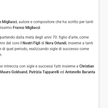
o Migliacci
, autore e compositore che ha scritto per tanti
ndissimo
Franco Migliacci
.
ipartendo dalla metà degli anni 70: figlio d’arte, come
anni del coro
I Nostri Figli
di
Nora Orlandi
, insieme a tanti
e di quel periodo, realizzando sigle di successo come
e.
i intreccia con sigle e successi fatti insieme a
Christian
Mauro Goldsand
,
Patrizia Tapparelli
ed
Antonello Baranta