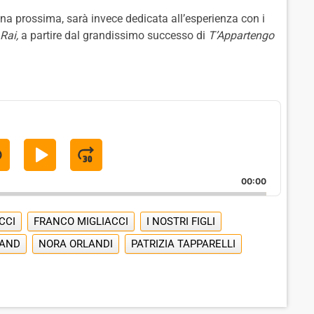
ana prossima, sarà invece dedicata all’esperienza con i
Rai,
a partire dal grandissimo successo di
T’Appartengo
S
P
J
K
L
U
00:00
A
M
P
Y
P
CCI
FRANCO MIGLIACCI
I NOSTRI FIGLI
B
P
F
SAND
NORA ORLANDI
PATRIZIA TAPPARELLI
A
A
O
C
U
R
K
S
W