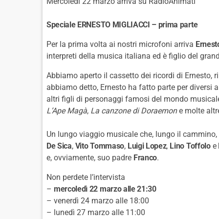
Mercoledì 22 marzo arriva su RadioAnimati
Speciale ERNESTO MIGLIACCI – prima parte
Per la prima volta ai nostri microfoni arriva
Ernest
interpreti della musica italiana ed è figlio del gra
Abbiamo aperto il cassetto dei ricordi di Ernesto, r
abbiamo detto, Ernesto ha fatto parte per diversi 
altri figli di personaggi famosi del mondo musical
L’Ape Magà
,
La canzone di Doraemon
e molte altr
Un lungo viaggio musicale che, lungo il cammino, s
De Sica
,
Vito Tommaso
,
Luigi Lopez
,
Lino Toffolo
e
e, ovviamente, suo padre
Franco
.
Non perdete l’intervista
–
mercoledì 22 marzo alle 21:30
– venerdì 24 marzo alle 18:00
– lunedì 27 marzo alle 11:00