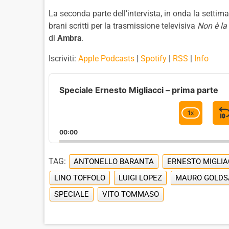
La seconda parte dell’intervista, in onda la settim
brani scritti per la trasmissione televisiva
Non è la 
di
Ambra
.
Iscriviti:
Apple Podcasts
|
Spotify
|
RSS
|
Info
A
u
Speciale Ernesto Migliacci – prima parte
d
i
1
X
C
o
H
P
00:00
A
l
I
N
a
G
TAG:
ANTONELLO BARANTA
ERNESTO MIGLIA
y
E
e
P
LINO TOFFOLO
LUIGI LOPEZ
MAURO GOLD
r
L
SPECIALE
VITO TOMMASO
A
Y
B