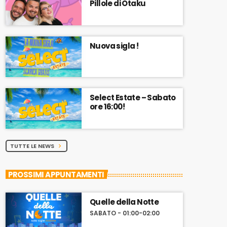
Pillole di Otaku
Nuova sigla !
Select Estate – Sabato
ore 16:00!
TUTTE LE NEWS
chevron_right
PROSSIMI APPUNTAMENTI
Quelle della Notte
SABATO - 01:00-02:00