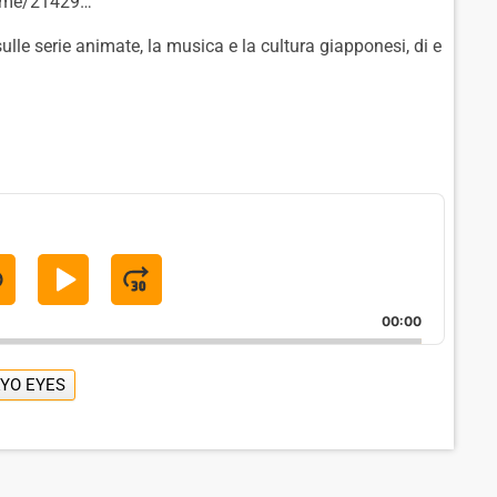
nime/21429…
le serie animate, la musica e la cultura giapponesi, di e
S
P
J
K
L
U
00:00
A
M
P
Y
P
YO EYES
B
P
F
A
A
O
C
U
R