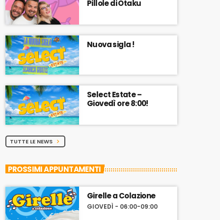
Pillole di Otaku
Nuova sigla !
Select Estate –
Giovedì ore 8:00!
TUTTE LE NEWS
chevron_right
PROSSIMI APPUNTAMENTI
Girelle a Colazione
GIOVEDÌ - 06:00-09:00