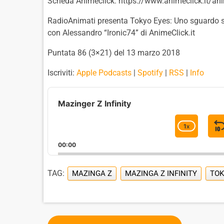
Scheda Animeclick: https://www.animeclick.it/a
RadioAnimati presenta Tokyo Eyes: Uno sguardo sul
con Alessandro “Ironic74” di AnimeClick.it
Puntata 86 (3×21) del 13 marzo 2018
Iscriviti:
Apple Podcasts
|
Spotify
|
RSS
|
Info
A
u
Mazinger Z Infinity
d
i
1
X
C
o
H
P
00:00
A
l
I
N
a
G
TAG:
MAZINGA Z
MAZINGA Z INFINITY
TOK
y
E
e
P
r
L
A
Y