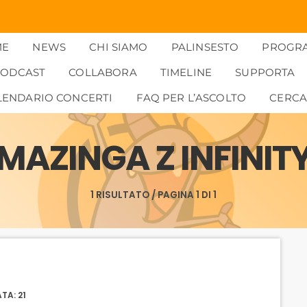
ME
NEWS
CHI SIAMO
PALINSESTO
PROGR
PODCAST
COLLABORA
TIMELINE
SUPPORTA
LENDARIO CONCERTI
FAQ PER L’ASCOLTO
CERC
MAZINGA Z INFINIT
1 RISULTATO / PAGINA 1 DI 1
TA: 21