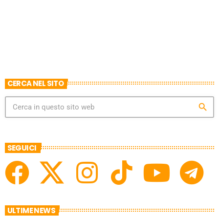
CERCA NEL SITO
search
SEGUICI
ULTIME NEWS