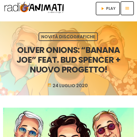
menu
PLAY
play_arrow
NOVITÀ DISCOGRAFICHE
OLIVER ONIONS: “BANANA
JOE” FEAT. BUD SPENCER +
NUOVO PROGETTO!
24 LUGLIO 2020
today