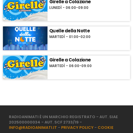
Girelle a Colazione
LUNEDÌ - 06:00-09:00
Quelle della Notte
MARTEDÌ - 01:00-02:00
Girelle a Colazione
MARTEDÌ - 06:00-09:00
RADIOANIMATI È UN MARCHIO REGISTRATO - AUT. SIAE
202500000034 - AUT. SCF 2733/19 -
INFO@RADIOANIMATI.IT
-
PRIVACY POLICY
-
COOKIE