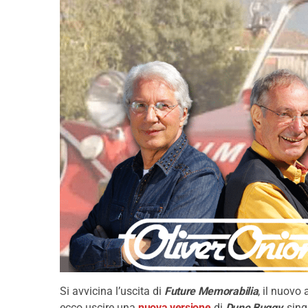
Si avvicina l’uscita di
Future Memorabilia
, il nuovo
ecco uscire una
nuova versione
di
Dune Buggy
, sin