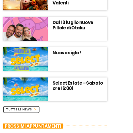
Valenti
Dal 13 luglio nuove
Pillole di Otaku
Nuova sigla !
Select Estate – Sabato
ore 16:00!
TUTTE LE NEWS
chevron_right
PROSSIMI APPUNTAMENTI