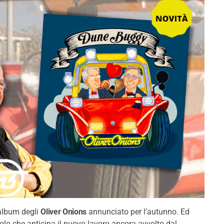
 album degli
Oliver Onions
annunciato per l’autunno. Ed
golo che anticipa il nuovo lavoro ancora avvolto dal