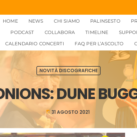
HOME
NEWS
CHI SIAMO
PALINSESTO
P
PODCAST
COLLABORA
TIMELINE
SUPPO
CALENDARIO CONCERTI
FAQ PER L’ASCOLTO
NOVITÀ DISCOGRAFICHE
ONIONS: DUNE BUGG
31 AGOSTO 2021
today