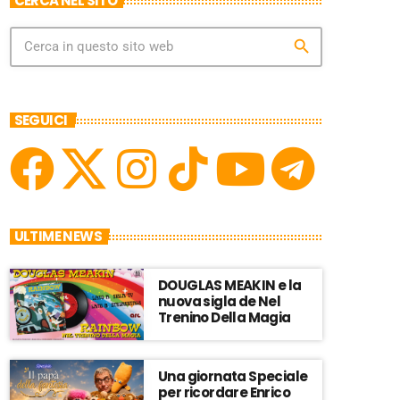
CERCA NEL SITO
search
SEGUICI
ULTIME NEWS
DOUGLAS MEAKIN e la
nuova sigla de Nel
Trenino Della Magia
Una giornata Speciale
per ricordare Enrico