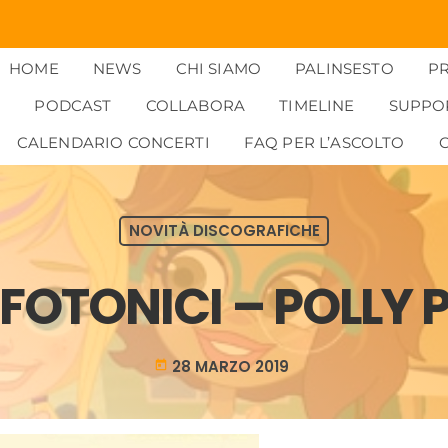
HOME
NEWS
CHI SIAMO
PALINSESTO
P
PODCAST
COLLABORA
TIMELINE
SUPPO
CALENDARIO CONCERTI
FAQ PER L’ASCOLTO
NOVITÀ DISCOGRAFICHE
FOTONICI – POLLY
28 MARZO 2019
today