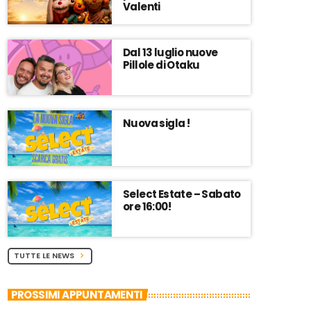
Valenti
Dal 13 luglio nuove
Pillole di Otaku
Nuova sigla !
Select Estate – Sabato
ore 16:00!
TUTTE LE NEWS
chevron_right
PROSSIMI APPUNTAMENTI