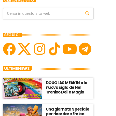
CERCA NEL SITO
search
SEGUICI
ULTIME NEWS
DOUGLAS MEAKIN e la
nuova sigla de Nel
Trenino Della Magia
Una giornata Speciale
per ricordare Enrico