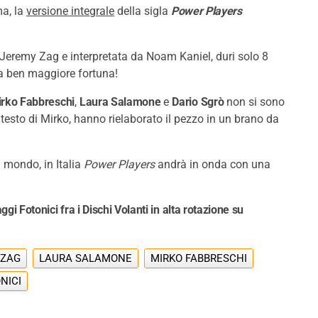
ma, la
versione integrale
della sigla
Power Players
 Jeremy Zag e interpretata da Noam Kaniel, duri solo 8
una ben maggiore fortuna!
rko Fabbreschi
,
Laura Salamone
e
Dario Sgrò
non si sono
 testo di Mirko, hanno rielaborato il pezzo in un brano da
l mondo, in Italia
Power Players
andrà in onda con una
ggi Fotonici fra i Dischi Volanti in alta rotazione su
 ZAG
LAURA SALAMONE
MIRKO FABBRESCHI
NICI