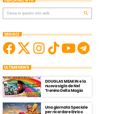
CERCA NEL SITO
search
SEGUICI
ULTIME NEWS
DOUGLAS MEAKIN e la
nuova sigla de Nel
Trenino Della Magia
Una giornata Speciale
per ricordare Enrico