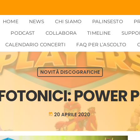
HOME
NEWS
CHI SIAMO
PALINSESTO
P
PODCAST
COLLABORA
TIMELINE
SUPPO
CALENDARIO CONCERTI
FAQ PER L’ASCOLTO
NOVITÀ DISCOGRAFICHE
FOTONICI: POWER 
20 APRILE 2020
today