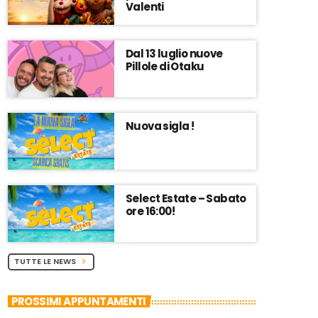
Valenti
Dal 13 luglio nuove
Pillole di Otaku
Nuova sigla !
Select Estate – Sabato
ore 16:00!
TUTTE LE NEWS
chevron_right
PROSSIMI APPUNTAMENTI