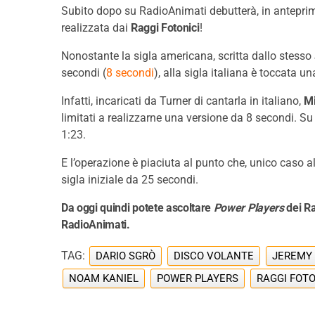
Subito dopo su RadioAnimati debutterà, in antepri
realizzata dai
Raggi Fotonici
!
Nonostante la sigla americana, scritta dallo stesso
secondi (
8 secondi
), alla sigla italiana è toccata 
Infatti, incaricati da Turner di cantarla in italiano,
Mi
limitati a realizzarne una versione da 8 secondi. Su
1:23.
E l’operazione è piaciuta al punto che, unico caso a
sigla iniziale da 25 secondi.
Da oggi quindi potete ascoltare
Power Players
dei Ra
RadioAnimati.
TAG:
DARIO SGRÒ
DISCO VOLANTE
JEREMY
NOAM KANIEL
POWER PLAYERS
RAGGI FOTO