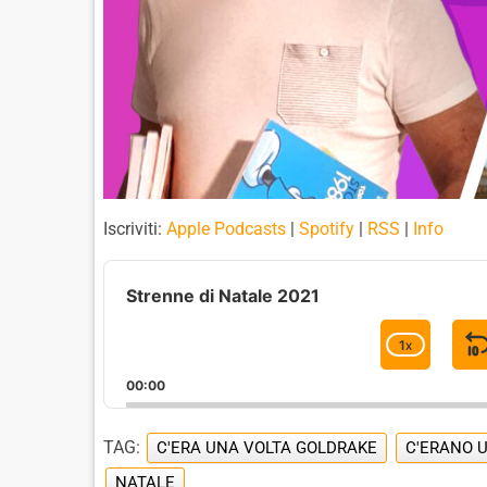
Iscriviti:
Apple Podcasts
|
Spotify
|
RSS
|
Info
A
u
Strenne di Natale 2021
d
i
1
X
C
o
H
P
00:00
A
l
I
N
a
G
TAG:
C'ERA UNA VOLTA GOLDRAKE
C'ERANO U
y
E
e
P
NATALE