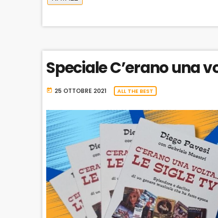
r
L
A
Y
B
A
C
Speciale C’erano una vo
K
R
A
25 OTTOBRE 2021
today
ALL THE BEST
T
E