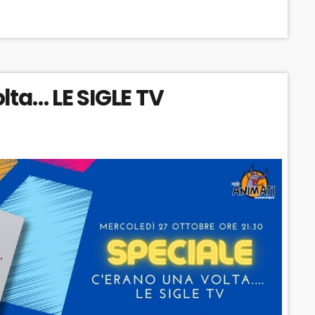
A
A
O
C
U
R
K
S
W
W
E
A
lta… LE SIGLE TV
A
R
R
D
D