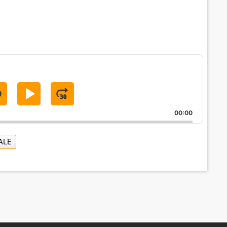
S
P
J
K
L
U
00:00
A
M
P
Y
P
ALE
B
P
F
A
A
O
C
U
R
K
S
W
W
E
A