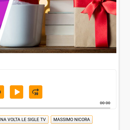
S
P
J
K
L
U
00:00
A
M
P
Y
P
NA VOLTA LE SIGLE TV
MASSIMO NICORA
B
P
F