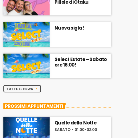
Pillole di Otaku
Nuova sigla !
Select Estate – Sabato
ore 16:00!
TUTTE LE NEWS
chevron_right
PROSSIMI APPUNTAMENTI
Quelle della Notte
SABATO - 01:00-02:00