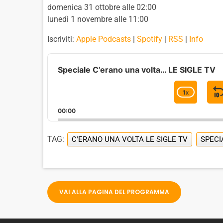
domenica 31 ottobre alle 02:00
lunedì 1 novembre alle 11:00
Iscriviti:
Apple Podcasts
|
Spotify
|
RSS
|
Info
A
u
Speciale C’erano una volta… LE SIGLE TV
d
i
1
X
C
o
H
P
00:00
A
l
I
N
a
G
TAG:
C'ERANO UNA VOLTA LE SIGLE TV
SPECI
y
E
e
P
r
L
A
Y
VAI ALLA PAGINA DEL PROGRAMMA
B
A
C