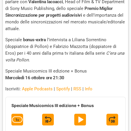
parlare con
Valentina Iacoacci
, Head of Film & TV Department
di Sony Music Publishing, dello speciale
Premio Miglior
Sincronizzazione per progetti audiovisivi
e dell’importanza del
mondo delle sincronizzazioni nel mercato musicale/editorale
attuale.
Speciale
bonus-extra
l’intervista a Liliana Sorrentino
(doppiatrice di Pollon) e Fabrizio Mazzotta (doppiatore di
Eros) per i 40 anni dalla prima tv italiana della serie
C’era una
volta Pollon
.
Speciale Musicomics III edizione + Bonus
Mercoledì 16 ottobre ore 21:30
Iscriviti:
Apple Podcasts
|
Spotify
|
RSS
|
Info
A
u
Speciale Musicomics III edizione + Bonus
d
i
1
X
S
P
J
C
o
P
H