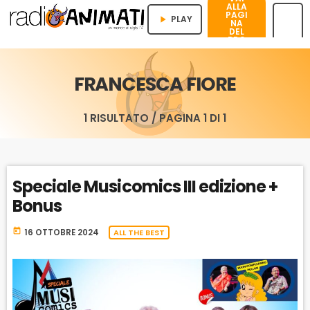
ALLA
PAGI
PLAY
play_arrow
NA
DEL
PRO
menu
GRA
MMA
FRANCESCA FIORE
1 RISULTATO / PAGINA 1 DI 1
Speciale Musicomics III edizione +
Bonus
today
16 OTTOBRE 2024
ALL THE BEST