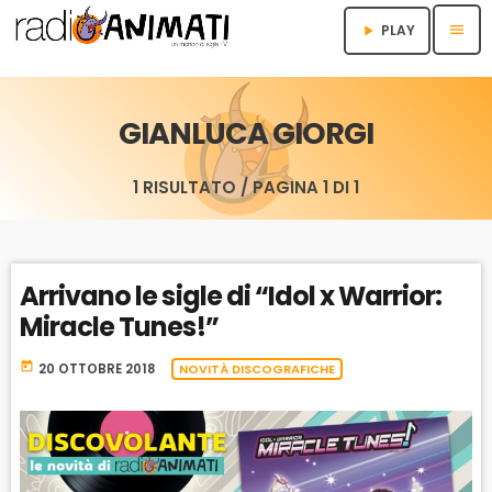
menu
PLAY
play_arrow
GIANLUCA GIORGI
1 RISULTATO / PAGINA 1 DI 1
Arrivano le sigle di “Idol x Warrior:
Miracle Tunes!”
today
20 OTTOBRE 2018
NOVITÀ DISCOGRAFICHE