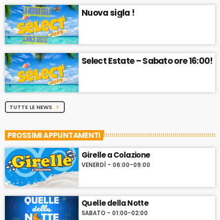
Nuova sigla !
Select Estate – Sabato ore 16:00!
TUTTE LE NEWS
chevron_right
PROSSIMI APPUNTAMENTI
Girelle a Colazione
VENERDÌ - 06:00-09:00
Quelle della Notte
SABATO - 01:00-02:00